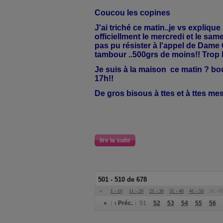
Coucou les copines
J'ai triché ce matin..je vs explique
officiellment le mercredi et le sam
pas pu résister à l'appel de Dame G
tambour ..500grs de moins!! Trop
Je suis à la maison ce matin ? bo
17h!!
De gros bisous à ttes et à ttes me
lire la suite
501 - 510 de 678
«
1 - 10
11 - 20
21 - 30
31 - 40
41 - 50
51 - 6
«
‹ Préc.
51
52
53
54
55
56