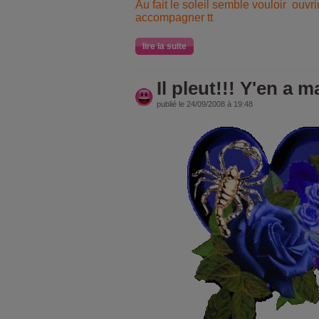
Au fait le soleil semble vouloir ouvr
accompagner tt
lire la suite
Il pleut!!! Y'en a m
publié le 24/09/2008 à 19:48