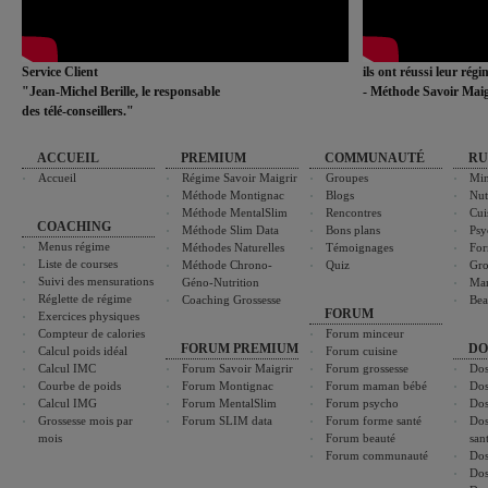
Service Client
ils ont réussi leur rég
"Jean-Michel Berille, le responsable
- Méthode Savoir Maig
des télé-conseillers."
ACCUEIL
PREMIUM
COMMUNAUTÉ
RU
Accueil
Régime Savoir Maigrir
Groupes
Min
Méthode Montignac
Blogs
Nut
Méthode MentalSlim
Rencontres
Cui
COACHING
Méthode Slim Data
Bons plans
Psy
Menus régime
Méthodes Naturelles
Témoignages
For
Liste de courses
Méthode Chrono-
Quiz
Gro
Suivi des mensurations
Géno-Nutrition
Ma
Réglette de régime
Coaching Grossesse
Bea
FORUM
Exercices physiques
Compteur de calories
Forum minceur
FORUM PREMIUM
DO
Calcul poids idéal
Forum cuisine
Calcul IMC
Forum Savoir Maigrir
Forum grossesse
Dos
Courbe de poids
Forum Montignac
Forum maman bébé
Dos
Calcul IMG
Forum MentalSlim
Forum psycho
Dos
Grossesse mois par
Forum SLIM data
Forum forme santé
Dos
mois
Forum beauté
san
Forum communauté
Dos
Dos