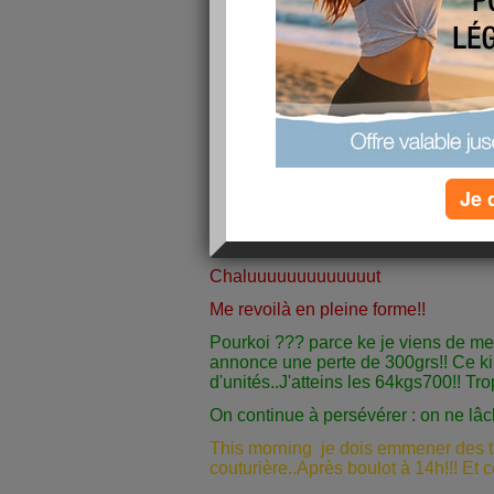
Je 
Chaluuuuuuuuuuuuut
Me revoilà en pleine forme!!
Pourkoi ??? parce ke je viens de m
annonce une perte de 300grs!! Ce k
d'unités..J'atteins les 64kgs700!! Trop
On continue à persévérer : on ne lâ
This morning je dois emmener des t
couturière..Après boulot à 14h!!! Et c