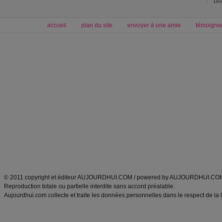
Dos
accueil
plan du site
envoyer à une amie
témoigna
Forum minceur
Forum cuisine
Commencer un régime
boissons, vins et cocktails
Alimentation équilibrée et nutrition
astuces et bons plans
Minceur
Recette cuisine
exercices physiques
recette facile
produits minceur
Recette poulet
Tags
:
ventre plat
|
maigrir des fesses
|
abdominaux
|
régime américain
|
régime mayo
|
Découvrez aussi
:
exercices abdominaux
|
recette wok
|
ANXA Partenaires
:
Recette
de cuisine |
Recette cuisine
|
© 2011 copyright et éditeur AUJOURDHUI.COM / powered by AUJOURDHUI.CO
Reproduction totale ou partielle interdite sans accord préalable.
Aujourdhui.com collecte et traite les données personnelles dans le respect de la 