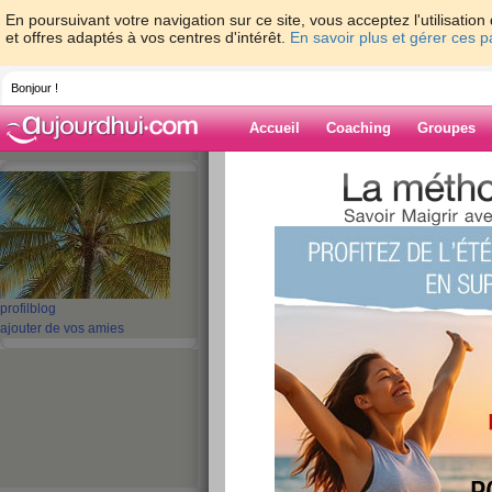
En poursuivant votre navigation sur ce site, vous acceptez l'utilisati
et offres adaptés à vos centres d'intérêt.
En savoir plus et gérer ces 
Bonjour !
Accueil
Coaching
Groupes
Accueil
>
espaces
>
nini73
Blog de nini73
aide blog
profil
blog
ajouter de vos amies
501 - 510 de 678
«
1 - 10
11 - 20
21 - 30
31 - 40
41 - 50
51 - 6
«
‹ Préc.
51
52
53
54
55
56
J'ai perdu 300grs!!
publié le 25/09/2008 à 14:35