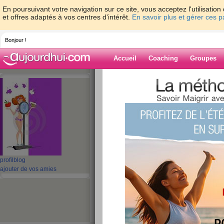
En poursuivant votre navigation sur ce site, vous acceptez l'utilisati
et offres adaptés à vos centres d'intérêt.
En savoir plus et gérer ces 
Bonjour !
Accueil
Coaching
Groupes
Accueil
>
espaces
>
aridiet
Blog de aridiet
aide blog
31 - 40 de 78
«
‹ Préc.
1
2
3
4
5
profil
blog
ajouter de vos amies
1er jour hyperprot
publié le 12/06/2009 à 12:35
Alors, je suis hyper motivée ! Pour un régime hyp
Ce matin, j'ai pris un sachet arôme chocolat ch