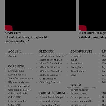
Service Client
ils ont réussi leur rég
"Jean-Michel Berille, le responsable
- Méthode Savoir Maig
des télé-conseillers."
ACCUEIL
PREMIUM
COMMUNAUTÉ
RU
Accueil
Régime Savoir Maigrir
Groupes
Min
Méthode Montignac
Blogs
Nut
Méthode MentalSlim
Rencontres
Cui
COACHING
Méthode Slim Data
Bons plans
Psy
Menus régime
Méthodes Naturelles
Témoignages
For
Liste de courses
Méthode Chrono-
Quiz
Gro
Suivi des mensurations
Géno-Nutrition
Ma
Réglette de régime
Coaching Grossesse
Bea
FORUM
Exercices physiques
Compteur de calories
Forum minceur
FORUM PREMIUM
DO
Calcul poids idéal
Forum cuisine
Calcul IMC
Forum Savoir Maigrir
Forum grossesse
Dos
Courbe de poids
Forum Montignac
Forum maman bébé
Dos
Calcul IMG
Forum MentalSlim
Forum psycho
Dos