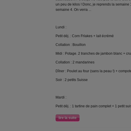
un peu de kilos ! Donc, je reprends la semaine 1,
semaine 4. On verra ...
Lundi :
Petit déj. : Corn Frlakes + lait écrémé
Collation : Bouillon
Midi : Potage. 2 tranches de jambon blanc + cru
Collation : 2 mandarines
Dîner : Poulet au four (sans la peau !) + com
Soir : 2 petits Suisse
Mardi :
Petit déj. : 1 tartine de pain complet + 1 petit sui
lire la suite