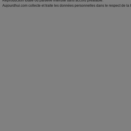
Reproduction totale ou partielle interdite sans accord préalable.
Aujourdhui.com collecte et traite les données personnelles dans le respect de la 