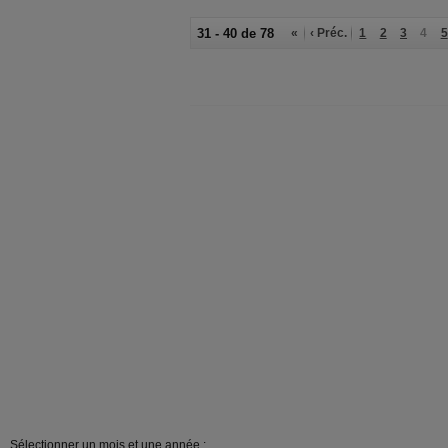
31 - 40 de 78
«
‹ Préc.
1
2
3
4
5
Sélectionner un mois et une année :