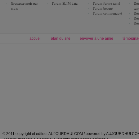
Grossesse mois par
Forum SLIM data
Forum forme santé
Dos
mois
Forum beauté
san
Forum communauté
Dos
Dos
Dos
accueil
plan du site
envoyer à une amie
témoigna
Forum minceur
Forum cuisine
Commencer un régime
boissons, vins et cocktails
Alimentation équilibrée et nutrition
astuces et bons plans
Minceur
Recette cuisine
exercices physiques
recette facile
produits minceur
Recette poulet
Tags
:
ventre plat
|
maigrir des fesses
|
abdominaux
|
régime américain
|
régime mayo
|
Découvrez aussi
:
exercices abdominaux
|
recette wok
|
ANXA Partenaires
:
Recette
de cuisine |
Recette cuisine
|
© 2011 copyright et éditeur AUJOURDHUI.COM / powered by AUJOURDHUI.CO