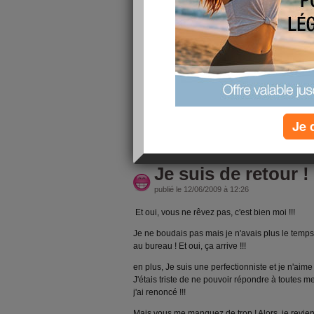
A 10 heures, j'ai pris un sachet arôme fraise. 
Maintenant, je vais essayer arôme poulet. Je vou
du soja et manger tout ça avec une tite salade
Il faut que je maigrisse. Je ne me supporte plus 
6 jours rien qu'avec des sachets et des légumes
normalement. J'espère ne pas être déçue !!!
Je 
lire la suite
Je suis de retour !
publié le 12/06/2009 à 12:26
Et oui, vous ne rêvez pas, c'est bien moi !!!
Je ne boudais pas mais je n'avais plus le temps 
au bureau ! Et oui, ça arrive !!!
en plus, Je suis une perfectionniste et je n'aime
J'étais triste de ne pouvoir répondre à toutes m
j'ai renoncé !!!
Mais vous me manquez de trop ! Alors, je reviens