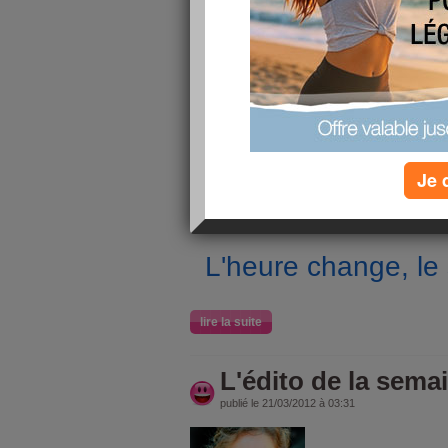
publié le 23/03/2012 à 09:06
le changement d'heure
N'oubliez pas,
Alors,
on dormira une heure de plus, ou une h
samedi à dimanche ?
A deux heures du matin, il sera trois heures,
on 
sommeil
(
mais on gagnera une heure de soleil 
Je 
L'heure change, le
lire la suite
L'édito de la sema
publié le 21/03/2012 à 03:31