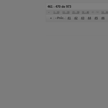
461 - 470 de 973
«
1 - 10
11 - 20
21 - 30
31 - 40
41 - 50
51 - 6
«
‹ Préc.
41
42
43
44
45
46