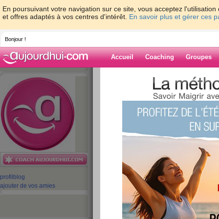
En poursuivant votre navigation sur ce site, vous acceptez l'utilisati
et offres adaptés à vos centres d'intérêt.
En savoir plus et gérer ces 
Bonjour !
Accueil
Coaching
Groupes
Accueil
>
espaces
>
equipe-aujourdhuico
Blog de equipe-
aujourdhuicom
aide blog
461 - 470 de 973
profil
blog
«
1 - 10
11 - 20
21 - 30
31 - 40
41 - 50
51 - 6
ajouter de vos amies
«
‹ Préc.
41
42
43
44
45
46
Tic-Tac