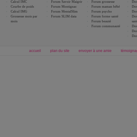
Calcul IMC
Forum Savoir Maigrir
Forum grossesse
Dos
Courbe de poids
Forum Montignac
Forum maman bébé
Dos
Calcul IMG
Forum MentalSlim
Forum psycho
Dos
Grossesse mois par
Forum SLIM data
Forum forme santé
Dos
mois
Forum beauté
san
Forum communauté
Dos
Dos
Dos
accueil
plan du site
envoyer à une amie
témoigna
Forum minceur
Forum cuisine
Commencer un régime
boissons, vins et cocktails
Alimentation équilibrée et nutrition
astuces et bons plans
Minceur
Recette cuisine
exercices physiques
recette facile
produits minceur
Recette poulet
Tags
:
ventre plat
|
maigrir des fesses
|
abdominaux
|
régime américain
|
régime mayo
|
Découvrez aussi
:
exercices abdominaux
|
recette wok
|
ANXA Partenaires
:
Recette
de cuisine |
Recette cuisine
|