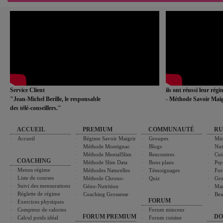
Service Client
ils ont réussi leur rég
"Jean-Michel Berille, le responsable
- Méthode Savoir Maig
des télé-conseillers."
ACCUEIL
PREMIUM
COMMUNAUTÉ
RU
Accueil
Régime Savoir Maigrir
Groupes
Min
Méthode Montignac
Blogs
Nut
Méthode MentalSlim
Rencontres
Cui
COACHING
Méthode Slim Data
Bons plans
Psy
Menus régime
Méthodes Naturelles
Témoignages
For
Liste de courses
Méthode Chrono-
Quiz
Gro
Suivi des mensurations
Géno-Nutrition
Ma
Réglette de régime
Coaching Grossesse
Bea
FORUM
Exercices physiques
Compteur de calories
Forum minceur
FORUM PREMIUM
DO
Calcul poids idéal
Forum cuisine