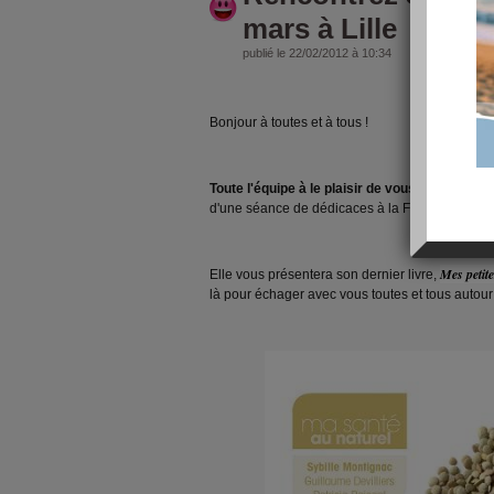
mars à Lille
publié le 22/02/2012 à 10:34
Bonjour à toutes et à tous !
Toute l'équipe à le plaisir de vous inviter à r
d'une séance de dédicaces à la Fnac de Lille, l
Mes petit
Elle vous présentera son dernier livre,
là pour échager avec vous toutes et tous autou