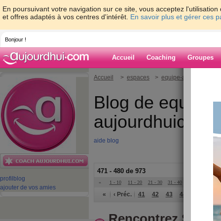
En poursuivant votre navigation sur ce site, vous acceptez l'utilisati
et offres adaptés à vos centres d'intérêt.
En savoir plus et gérer ces 
Bonjour !
Accueil
Coaching
Groupes
Accueil
>
espaces
>
equipe-aujourdhuico
Blog de equipe-
aujourdhuicom
aide blog
471 - 480 de 973
profil
blog
«
1 - 10
11 - 20
21 - 30
31 - 40
41 - 50
51 - 6
ajouter de vos amies
«
‹ Préc.
41
42
43
44
45
46
Rencontrez Sybille