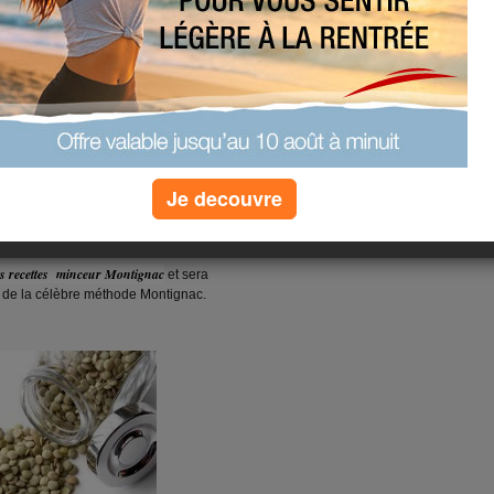
encontrer Sybille Montignac
lors
Je decouvre
e mardi 6 mars.
es recettes minceur Montignac
et sera
r de la célèbre méthode Montignac.