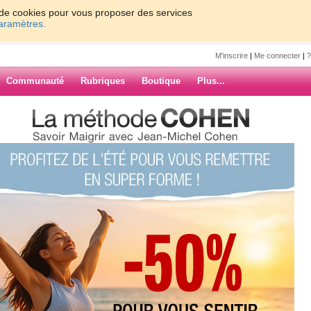
on de cookies pour vous proposer des services
paramètres.
M'inscrire
|
Me connecter
|
?
Communauté
Rubriques
Boutique
Plus...
m
0
61 - 70
71 - 80
81 - 90
91 - 98
»
47
48
49
50
Suiv. ›
»
ARCHIVES
 Montignac le 6