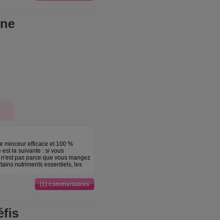
ine
 minceur efficace et 100 %
 est la suivante : si vous
ce n'est pas parce que vous mangez
ains nutriments essentiels, les
(1) commentaires
fis