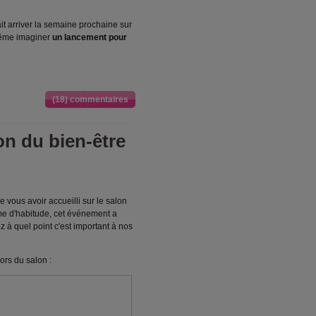
t arriver la semaine prochaine sur
 même imaginer
un lancement pour
(18) commentaires
on du bien-être
 vous avoir accueilli sur le salon
e d'habitude, cet événement a
z à quel point c'est important à nos
ors du salon :