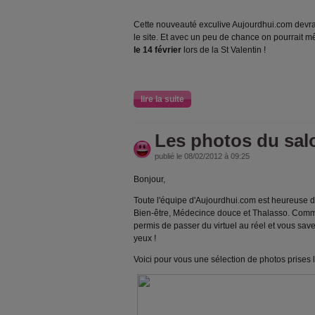
Cette nouveauté exculive Aujourdhui.com devrai
le site. Et avec un peu de chance on pourrait
le 14 février
lors de la St Valentin !
lire la suite
Les photos du sal
publié le 08/02/2012 à 09:25
Bonjour,
Toute l'équipe d'Aujourdhui.com est heureuse de
Bien-être, Médecince douce et Thalasso. Comm
permis de passer du virtuel au réel et vous save
yeux !
Voici pour vous une sélection de photos prises l