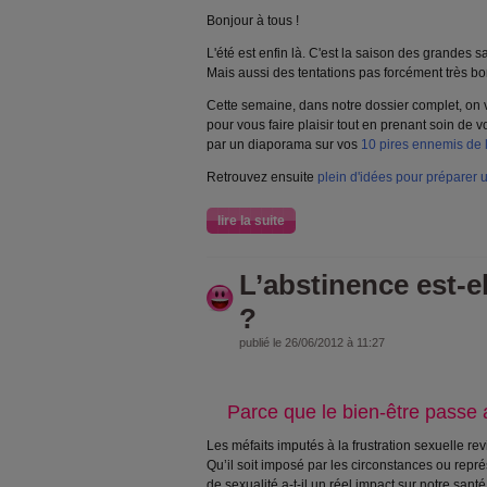
Bonjour à tous !
L'été est enfin là. C'est la saison des grandes sa
Mais aussi des tentations pas forcément très bo
Cette semaine, dans notre dossier complet, on v
pour vous faire plaisir tout en prenant soin de 
par un diaporama sur vos
10 pires ennemis de l
Retrouvez ensuite
plein d'idées pour préparer 
lire la suite
L’abstinence est-e
?
publié le 26/06/2012 à 11:27
Parce que le bien-être passe a
Les méfaits imputés à la frustration sexuelle re
Qu’il soit imposé par les circonstances ou repr
de sexualité a-t-il un réel impact sur notre santé