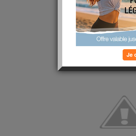
vous entend pas !!
publié le 28/06/2012 à 10:18
L’Espagne s’est qualifiée hier soir pour la final
Les deux équipes se sont départagées dans la s
au terme du temps réglementaire étant resté nu
d’Europe et du monde vont pouvoir défendre leu
Je 
l’Italie ou l’Allemagne. Les coéquipiers d’Iker C
triplé historique !