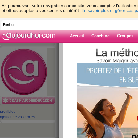
En poursuivant votre navigation sur ce site, vous acceptez l'utilisati
et offres adaptés à vos centres d'intérêt.
En savoir plus et gérer ces 
Bonjour !
Accueil
Coaching
Groupes
Accueil
>
espaces
>
equipe-aujourdhuico
Blog de equipe-
aujourdhuicom
aide blog
411 - 420 de 973
profil
blog
«
1 - 10
11 - 20
21 - 30
31 - 40
41 - 50
51 - 6
ajouter de vos amies
«
‹ Préc.
41
42
43
44
45
46
Allez les gars on se