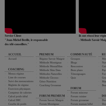
Service Client
ils ont réussi leur rég
"Jean-Michel Berille, le responsable
- Méthode Savoir Maig
des télé-conseillers."
ACCUEIL
PREMIUM
COMMUNAUTÉ
RU
Accueil
Régime Savoir Maigrir
Groupes
Min
Méthode Montignac
Blogs
Nut
Méthode MentalSlim
Rencontres
Cui
COACHING
Méthode Slim Data
Bons plans
Psy
Menus régime
Méthodes Naturelles
Témoignages
For
Liste de courses
Méthode Chrono-
Quiz
Gro
Suivi des mensurations
Géno-Nutrition
Ma
Réglette de régime
Coaching Grossesse
Bea
FORUM
Exercices physiques
Compteur de calories
Forum minceur
FORUM PREMIUM
DO
Calcul poids idéal
Forum cuisine
Calcul IMC
Forum Savoir Maigrir
Forum grossesse
Dos
Courbe de poids
Forum Montignac
Forum maman bébé
Dos