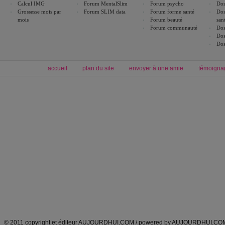
Calcul IMG
Forum MentalSlim
Forum psycho
Dos
Grossesse mois par
Forum SLIM data
Forum forme santé
Dos
mois
Forum beauté
san
Forum communauté
Dos
Dos
Dos
accueil
plan du site
envoyer à une amie
témoigna
Forum minceur
Forum cuisine
Commencer un régime
boissons, vins et cocktails
Alimentation équilibrée et nutrition
astuces et bons plans
Minceur
Recette cuisine
exercices physiques
recette facile
produits minceur
Recette poulet
Tags
:
ventre plat
|
maigrir des fesses
|
abdominaux
|
régime américain
|
régime mayo
|
Découvrez aussi
:
exercices abdominaux
|
recette wok
|
ANXA Partenaires
:
Recette
de cuisine |
Recette cuisine
|
© 2011 copyright et éditeur AUJOURDHUI.COM / powered by AUJOURDHUI.CO