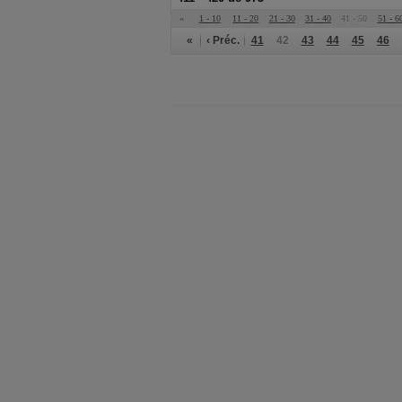
«
1 - 10
11 - 20
21 - 30
31 - 40
41 - 50
51 - 6
«
‹ Préc.
41
42
43
44
45
46