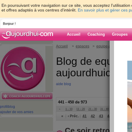
En poursuivant votre navigation sur ce site, vous acceptez l'utilisati
et offres adaptés à vos centres d'intérêt.
En savoir plus et gérer ces 
Bonjour !
Accueil
Coaching
Groupes
Accueil
>
espaces
>
equipe-aujourdhuico
Blog de equipe-
aujourdhuicom
aide blog
441 - 450 de 973
profil
blog
«
1 - 10
11 - 20
21 - 30
31 - 40
41 - 50
51 - 6
ajouter de vos amies
«
‹ Préc.
41
42
43
44
45
46
Ce soir retrouvez 