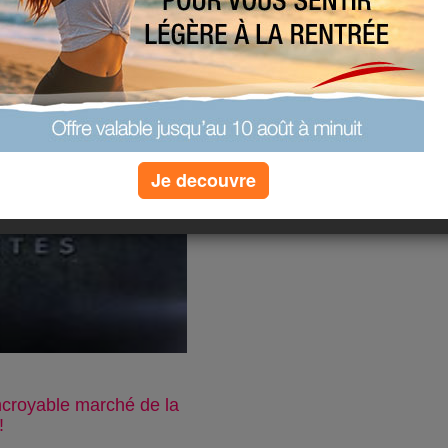
nceur !
Je decouvre
ncroyable marché de la
!