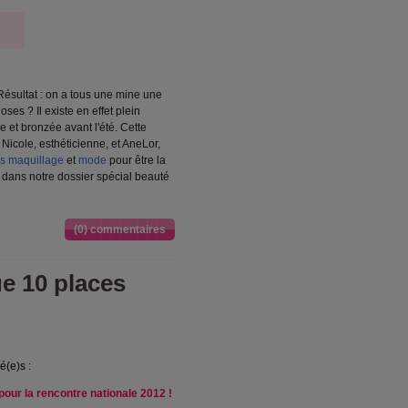
 Résultat : on a tous une mine une
oses ? Il existe en effet plein
e et bronzée avant l'été. Cette
Nicole, esthéticienne, et AneLor,
ls maquillage
et
mode
pour être la
 dans notre dossier spécial beauté
(0) commentaires
ue 10 places
sé(e)s :
 pour la rencontre nationale 2012 !