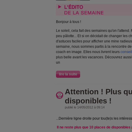
Bonjour à tous !
Le soleil, cela fait des semaines qu'on l'attend.
peu pâlotte... Et si on décidait de changer les ch
d'astuces faciles pour afficher une mine radieus
semaine, nous sommes partis à la rencontre de 
coach en image. Elles nous livrent leurs
consei
plus belle avant les vacances. Découvrez aussi
un
lire la suite
Attention ! Plus q
disponibles !
publié le 14/05/2012 à 09:14
...Dernière ligne droite pour tou(te)s les intéres
Il ne reste plus que 10 places de disponibles