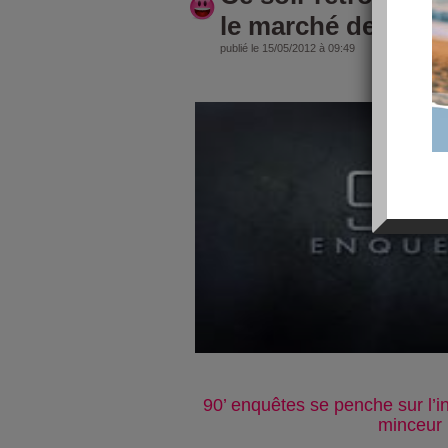
le marché de la mi
publié le 15/05/2012 à 09:49
90’ enquêtes se penche sur l’i
minceur 