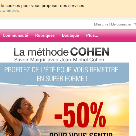
on de cookies pour vous proposer des services
paramètres.
M'inscrire
|
Me connecter
|
?
Communauté
Rubriques
Boutique
Plus...
m
0
61 - 70
71 - 80
81 - 90
91 - 98
»
47
48
49
50
Suiv. ›
»
ARCHIVES
une enquête sur