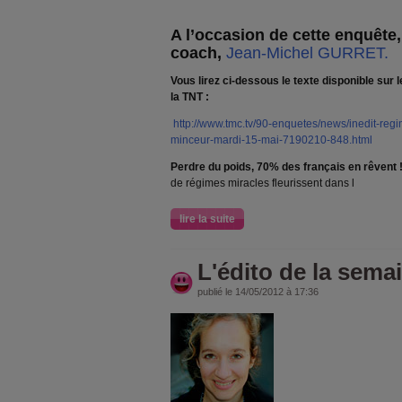
A l’occasion de cette enquête,
coach,
Jean-Michel GURRET.
Vous lirez ci-dessous le texte disponible sur 
la TNT :
http://www.tmc.tv/90-enquetes/news/inedit-reg
minceur-mardi-15-mai-7190210-848.html
Perdre du poids, 70% des français en rêvent 
de régimes miracles fleurissent dans l
lire la suite
L'édito de la semai
publié le 14/05/2012 à 17:36