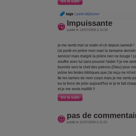
lire la suite
tags :
petit-déjeuner
Impuissante
publié le 14/07/2008 à 10:30
je me sents mal ce matin et cè depuis samedi !
j'ai porté en prière mon mari la semaine dernière 
service! mais malgré la prière rien ne bouge ! ça 
souffre avec lui sans pouvoir l'aider !! je me se
tournée vers le chef des patrons (Dieu) pour n
jeûne les testes bibliques que j'ai reçu ne m'ont
tte les larmes de mon corps mais je me sents pa
eu la force de prier aujourd'hui or je le fait chaqu
et je me sents mallllll !!
lire la suite
pas de commentai
publié le 11/07/2008 à 11:53