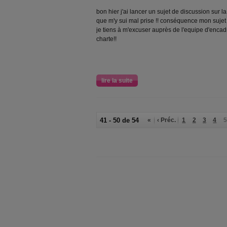
bon hier j'ai lancer un sujet de discussion sur 
que m'y sui mal prise !! conséquence mon sujet 
je tiens à m'excuser auprès de l'equipe d'encad
charte!!
lire la suite
41 - 50 de 54
«
‹ Préc.
1
2
3
4
5