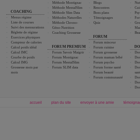
Méthode Montignac
Blogs
Nut
Méthode MentalSlim
Rencontres
Cui
COACHING
Méthode Slim Data
Bons plans
Psy
Menus régime
Méthodes Naturelles
Témoignages
For
Liste de courses
Méthode Chrono-
Quiz
Gro
Suivi des mensurations
Géno-Nutrition
Ma
Réglette de régime
Coaching Grossesse
Bea
FORUM
Exercices physiques
Compteur de calories
Forum minceur
FORUM PREMIUM
DO
Calcul poids idéal
Forum cuisine
Calcul IMC
Forum Savoir Maigrir
Forum grossesse
Dos
Courbe de poids
Forum Montignac
Forum maman bébé
Dos
Calcul IMG
Forum MentalSlim
Forum psycho
Dos
Grossesse mois par
Forum SLIM data
Forum forme santé
Dos
mois
Forum beauté
san
Forum communauté
Dos
Dos
Dos
accueil
plan du site
envoyer à une amie
témoigna
Forum minceur
Forum cuisine
Commencer un régime
boissons, vins et cocktails
Alimentation équilibrée et nutrition
astuces et bons plans