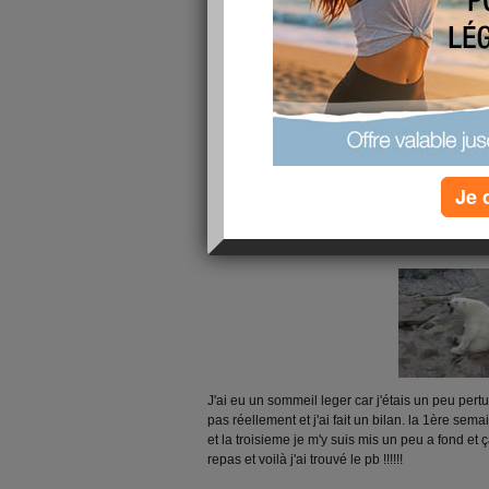
j'ai commencé mon sport , je cours les matins p
commence par la marche et ensuite à petit foullet
08h!!! je veux plus accentuer le sport car je sai
avec la nourriture je triche souvent!! les matins
j'arrive je suis epuisé dc je dejeune pas et à mi
le soir je fais l'effort de manger légé!! je me sui
lire la suite
Je 
je comprends!!!
publié le 01/08/2008 à 07:47
J'ai eu un sommeil leger car j'étais un peu pe
pas réellement et j'ai fait un bilan. la 1ère sem
et la troisieme je m'y suis mis un peu a fond et ç
repas et voilà j'ai trouvé le pb !!!!!!