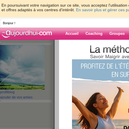
En poursuivant votre navigation sur ce site, vous acceptez l'utilisati
et offres adaptés à vos centres d'intérêt.
En savoir plus et gérer ces 
Bonjour !
Accueil
Coaching
Groupes
Accueil
>
espaces
>
_Amirah
Blog de _Amira
aide blog
41 - 50 de 54
«
‹ Préc.
1
2
3
4
5
profil
blog
ajouter de vos amies
Encore plus d'effor
publié le 11/08/2008 à 12:45
Salut les filles!!
bon je suis là !! je me suis pas connecté ces der
petit pb dc je m'y suis consacré!!