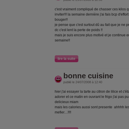
c'est vraiment compliqué de chasser ces kilos qu
inviter!!! la semaine dernière j'ai fais bcp d'effo
bouger!!
je pense que c'est surtout dû au fait que je ne 
dc c'est lent la perte de poids !!
mais je suis encore plus motivé et je continue en
semaine!!
lire la suite
bonne cuisine
publié le 24/07/2008 à 12:40
hier j'ai essayer la tarte au citron de lilice et c'é
adorer et ce matin en ouvrant le frigo j'ai pas p
delicieux miam
mais les calories aussi sont presente ahhhh les
mefier....!!!!