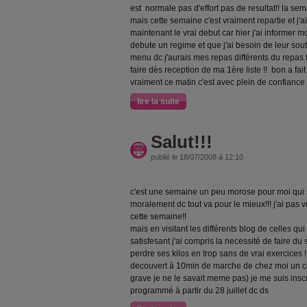
est normale pas d'effort pas de resultat!! la semai
mais cette semaine c'est vraiment repartie et j'
maintenant le vrai debut car hier j'ai informer 
debute un regime et que j'ai besoin de leur souti
menu dc j'aurais mes repas différents du repas f
faire dès reception de ma 1ère liste !! bon a f
vraiment ce matin c'est avec plein de confiance
lire la suite
Salut!!!
publié le 18/07/2008 à 12:10
c'est une semaine un peu morose pour moi qui 
moralement dc tout va pour le mieux!!! j'ai pas 
cette semaine!!
mais en visitant les différents blog de celles qui
satisfesant j'ai compris la necessité de faire du sp
perdre ses kilos en trop sans de vrai exercices !
decouvert à 10min de marche de chez moi un cen
grave je ne le savait meme pas) je me suis ins
programmé à partir du 28 juillet dc ds