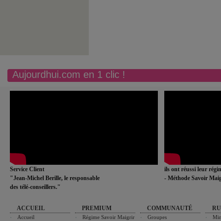
Aujourdhui.com en 1 clic !
Service Client
ils ont réussi leur rég
"Jean-Michel Berille, le responsable
- Méthode Savoir Maig
des télé-conseillers."
ACCUEIL
PREMIUM
COMMUNAUTÉ
RU
Accueil
Régime Savoir Maigrir
Groupes
Min