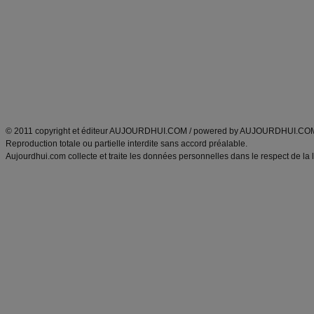
Minceur
Recette cuisine
exercices physiques
recette facile
produits minceur
Recette poulet
Tags
:
ventre plat
|
maigrir des fesses
|
abdominaux
|
régime américain
|
régime mayo
|
Découvrez aussi
:
exercices abdominaux
|
recette wok
|
ANXA Partenaires
:
Recette
de cuisine |
Recette cuisine
|
© 2011 copyright et éditeur AUJOURDHUI.COM / powered by AUJOURDHUI.CO
Reproduction totale ou partielle interdite sans accord préalable.
Aujourdhui.com collecte et traite les données personnelles dans le respect de la 