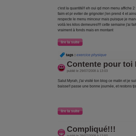
c'est la quantité!! eh oui qd mon menu affiche 2
faim et pr eviter de grignoter j'en prend 4 et ainsi
respecte le menu minceur mais puisque je mange
voilà les kilos demeures!!!! cette semaine j'ai f
vraiment à fonds mais en montant
lire la suite
tags :
exercice physique
Contente pour toi
publié le 29/07/2008 à 13:03
Salut Myrah, j'ai visité ton blog ce matin et je s
baisse!! passe une bonne journée, et restons tjs
lire la suite
Compliqué!!!
publié le 29/07/2008 à 12:50