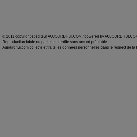
Tags
:
ventre plat
|
maigrir des fesses
|
abdominaux
|
régime américain
|
régime mayo
|
Découvrez aussi
:
exercices abdominaux
|
recette wok
|
ANXA Partenaires
:
Recette
de cuisine |
Recette cuisine
|
© 2011 copyright et éditeur AUJOURDHUI.COM / powered by AUJOURDHUI.CO
Reproduction totale ou partielle interdite sans accord préalable.
Aujourdhui.com collecte et traite les données personnelles dans le respect de la 