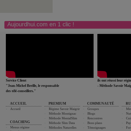
Aujourdhui.com en 1 clic !
Service Client
ils ont réussi leur rég
"Jean-Michel Berille, le responsable
- Méthode Savoir Maig
des télé-conseillers."
ACCUEIL
PREMIUM
COMMUNAUTÉ
RU
Accueil
Régime Savoir Maigrir
Groupes
Min
Méthode Montignac
Blogs
Nut
Méthode MentalSlim
Rencontres
Cui
COACHING
Méthode Slim Data
Bons plans
Psy
Menus régime
Méthodes Naturelles
Témoignages
For