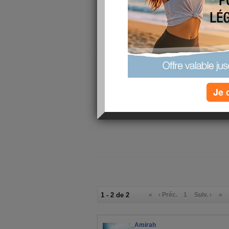
menu dc j'aurais mes repas différents du repas f
faire dès reception de ma 1ère liste !! bon a f
vraiment ce matin c'est avec plein de confiance 
sais que lundi prochain la pésée ce sera un bon r
cette bascule!!!
je vous souhaite à toute une bonne semaine mot
Dieu soit sur vous et qu'il vous soutienne et vou
bizzzzzzzzzzzz
Je 
1 - 2 de 2
«
‹ Préc.
1
Suiv. ›
»
_Amirah