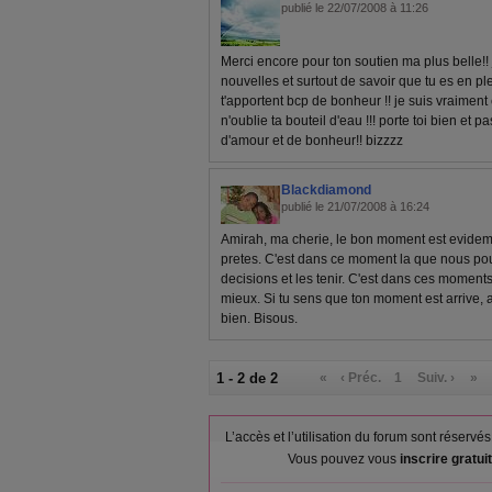
publié le 22/07/2008 à 11:26
Merci encore pour ton soutien ma plus belle!! j
nouvelles et surtout de savoir que tu es en pl
t'apportent bcp de bonheur !! je suis vraiment c
n'oublie ta bouteil d'eau !!! porte toi bien et
d'amour et de bonheur!! bizzzz
Blackdiamond
publié le 21/07/2008 à 16:24
Amirah, ma cherie, le bon moment est evide
pretes. C'est dans ce moment la que nous po
decisions et les tenir. C'est dans ces moments-
mieux. Si tu sens que ton moment est arrive, a
bien. Bisous.
1 - 2 de 2
«
‹ Préc.
1
Suiv. ›
»
L’accès et l’utilisation du forum sont réser
Vous pouvez vous
inscrire gratu