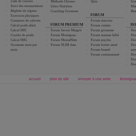
Liste de courses
Méthode Chrono-
Quiz
Gro
Suivi des mensurations
Géno-Nutrition
Ma
Réglette de régime
Coaching Grossesse
Bea
FORUM
Exercices physiques
Compteur de calories
Forum minceur
FORUM PREMIUM
DO
Calcul poids idéal
Forum cuisine
Calcul IMC
Forum Savoir Maigrir
Forum grossesse
Dos
Courbe de poids
Forum Montignac
Forum maman bébé
Dos
Calcul IMG
Forum MentalSlim
Forum psycho
Dos
Grossesse mois par
Forum SLIM data
Forum forme santé
Dos
mois
Forum beauté
san
Forum communauté
Dos
Dos
Dos
accueil
plan du site
envoyer à une amie
témoigna
Forum minceur
Forum cuisine
Commencer un régime
boissons, vins et cocktails
Alimentation équilibrée et nutrition
astuces et bons plans
Minceur
Recette cuisine
exercices physiques
recette facile
produits minceur
Recette poulet