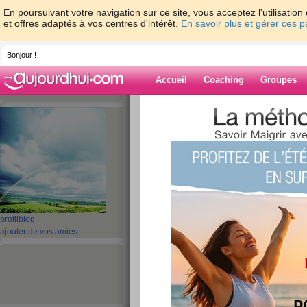
En poursuivant votre navigation sur ce site, vous acceptez l'utilisati
et offres adaptés à vos centres d'intérêt.
En savoir plus et gérer ces 
Bonjour !
Accueil
Coaching
Groupes
Accueil
>
espaces
>
_Amirah
> c'est main
Blog de _Amira
aide blog
c'est maintenant!!
publié le 21/07/2008 à 11:38
profil
blog
ajouter de vos amies
je me suis pésée ce matin et pas de surprise j'a
est normale pas d'effort pas de resultat!! la semai
mais cette semaine c'est vraiment repartie et j'
maintenant le vrai debut car hier j'ai informer 
debute un regime et que j'ai besoin de leur souti