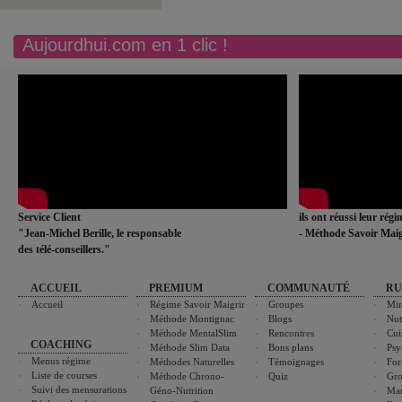
Aujourdhui.com en 1 clic !
Service Client
ils ont réussi leur rég
"Jean-Michel Berille, le responsable
- Méthode Savoir Maig
des télé-conseillers."
ACCUEIL
PREMIUM
COMMUNAUTÉ
RU
Accueil
Régime Savoir Maigrir
Groupes
Min
Méthode Montignac
Blogs
Nut
Méthode MentalSlim
Rencontres
Cui
COACHING
Méthode Slim Data
Bons plans
Psy
Menus régime
Méthodes Naturelles
Témoignages
For
Liste de courses
Méthode Chrono-
Quiz
Gro
Suivi des mensurations
Géno-Nutrition
Ma