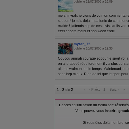
publié le 19/07/2008 à 16:09
merci myrah, je viens de voir ton commentaire 
soutien!! je suis déjà impatiente de commenc
m'aide ! j'attends bcp de ces mvts car ils vont
etre! encore merci et bon week end!!
myrah_75
publié le 18/07/2008 à 12:35
Coucou amirah courage et pour le sport voila 
en ai pratiqué régulierement il y a plusieurs 
ai plus vraiment eu le temps. Maintenant je 
sens bcp mieux! Rien de tel que le sport pour 
1 - 2 de 2
«
‹ Préc.
1
Suiv. ›
»
L’accès et l’utilisation du forum sont réser
Vous pouvez vous
inscrire gratu
Si vous êtes déjà membre, co