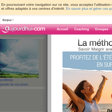
En poursuivant votre navigation sur ce site, vous acceptez l'utilisati
et offres adaptés à vos centres d'intérêt.
En savoir plus et gérer ces 
Bonjour !
Accueil
Coaching
Groupes
Accueil
>
espaces
>
_Amirah
> Salut!!!
Blog de _Amira
aide blog
Salut!!!
publié le 18/07/2008 à 12:10
profil
blog
ajouter de vos amies
c'est une semaine un peu morose pour moi qui 
moralement dc tout va pour le mieux!!! j'ai pas 
cette semaine!!
mais en visitant les différents blog de celles qui