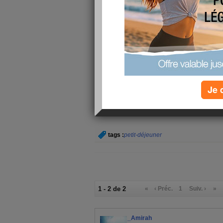
satisfesant j'ai compris la necessité de faire du sp
perdre ses kilos en trop sans de vrai exercices !
decouvert à 10min de marche de chez moi un cen
grave je ne le savait meme pas) je me suis ins
programmé à partir du 28 juillet dc ds 10j !!! c'e
commencer avec un peu de jogging!!
mais je suis qd contente des petits progrès ds 
du beurre !! c'est lui mon poisonnnnn !! et je vais
Je 
tags :
petit-déjeuner
1 - 2 de 2
«
‹ Préc.
1
Suiv. ›
»
_Amirah