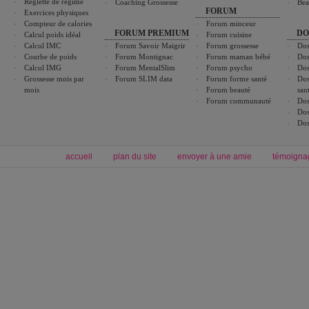
Réglette de régime
Coaching Grossesse
Bea
FORUM
Exercices physiques
Compteur de calories
Forum minceur
FORUM PREMIUM
DO
Calcul poids idéal
Forum cuisine
Calcul IMC
Forum Savoir Maigrir
Forum grossesse
Dos
Courbe de poids
Forum Montignac
Forum maman bébé
Dos
Calcul IMG
Forum MentalSlim
Forum psycho
Dos
Grossesse mois par
Forum SLIM data
Forum forme santé
Dos
mois
Forum beauté
san
Forum communauté
Dos
Dos
Dos
accueil
plan du site
envoyer à une amie
témoigna
Forum minceur
Forum cuisine
Commencer un régime
boissons, vins et cocktails
Alimentation équilibrée et nutrition
astuces et bons plans
Minceur
Recette cuisine
exercices physiques
recette facile
produits minceur
Recette poulet
Tags
:
ventre plat
|
maigrir des fesses
|
abdominaux
|
régime américain
|
régime mayo
|