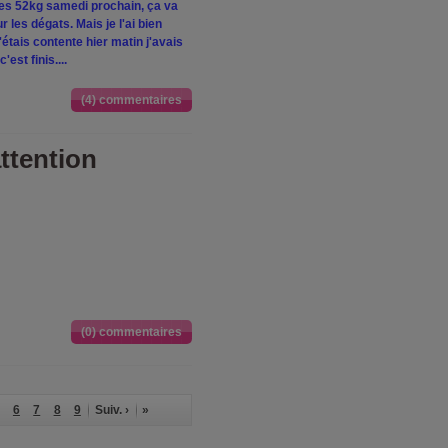
e les 52kg samedi prochain, ça va
r les dégats. Mais je l'ai bien
étais contente hier matin j'avais
est finis....
(4) commentaires
attention
(0) commentaires
6
7
8
9
Suiv. ›
»