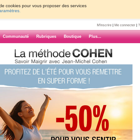
on de cookies pour vous proposer des services
paramètres.
M'inscrire
|
Me connecter
|
?
Communauté
Rubriques
Boutique
Plus...
e3371
6
7
8
9
Suiv. ›
»
 suivre
oucis beaucoup trop brefs, je me
ARCHIVES
ais aujourd'hui, j'avoue que j'ai
ie on verra demain à la balance