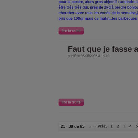
pour le perdre, alors gros objectif : atteindr
être trés trés dur, prés de 2kg à perdre bonjou
chercher avec tous les excés de la semaine,j'
pris que 100gr mais ce matin...les barbecues c'
lire la suite
Faut que je fasse 
publié le 03/05/2008 à 14:19
lire la suite
21 - 30 de 85
«
‹ Préc.
1
2
3
4
5