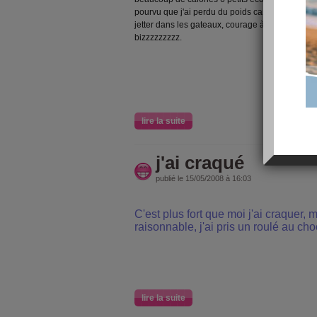
pourvu que j'ai perdu du poids car sinon je croi
jetter dans les gateaux, courage à toutes et su
bizzzzzzzzz.
lire la suite
j'ai craqué
publié le 15/05/2008 à 16:03
C'est plus fort que moi j'ai craquer, 
raisonnable, j'ai pris un roulé au choc
lire la suite