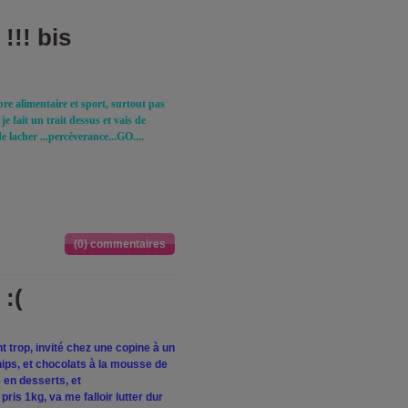
!! bis
re alimentaire et sport, surtout pas
e fait un trait dessus et vais de
cher ...percéverance...GO....
(0) commentaires
:(
ent trop, invité chez une copine à un
ips, et chocolats à la mousse de
 en desserts, et
ris 1kg, va me falloir lutter dur