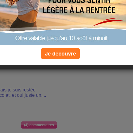
s que je vais pas tenir le coup et me
rtout ne suivez pas mon exemple,
(0) commentaires
Je decouvre
mais je suis restée
olat, et oui juste un....
(4) commentaires