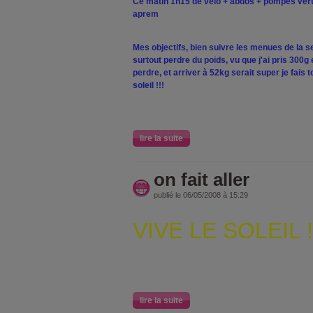
Ce matin 1h15 de vélo + abdos + pompes vert
aprem
Mes objectifs, bien suivre les menues de la se
surtout perdre du poids, vu que j'ai pris 300g
perdre, et arriver à 52kg serait super je fais to
soleil !!!
lire la suite
on fait aller
publié le 06/05/2008 à 15:29
VIVE LE SOLEIL !
lire la suite