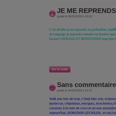
JE ME REPRENDS !
publié le 05/05/2008 à 20:53
C'est décider je me reprends en profondeur, équilib
de craquage, la mauvaise semaine est derrière moi, j
l'avant COURAGE ET MOTIVATION trop bête de la
lire la suite
Sans commentaire 
publié le 04/05/2008 à 13:32
Voilà une fois de trop, c'était hier soir, vraim
barbecue, chipolatas, merguez, brochettes,ch
caramel, à la nois de coco et un aux amandes
aujourd'hui...BONJOUR LES KILOS.. et oui j'ai p