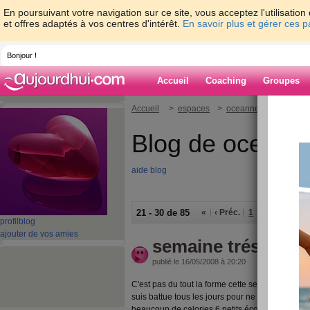
En poursuivant votre navigation sur ce site, vous acceptez l'utilisati
et offres adaptés à vos centres d'intérêt.
En savoir plus et gérer ces 
Bonjour !
Accueil
Coaching
Groupes
Accueil
>
espaces
>
oceanne3371
Blog de oceann
aide blog
21 - 30 de 85
«
‹ Préc.
1
2
3
4
5
profil
blog
ajouter de vos amies
semaine trés dur à
publié le 16/05/2008 à 20:20
C'est pas du tout la forme cette semaine, des s
suis battue tous les jours pour ne pas craquer, m
beaucoup de calories 6 petits écoliers ça se pa