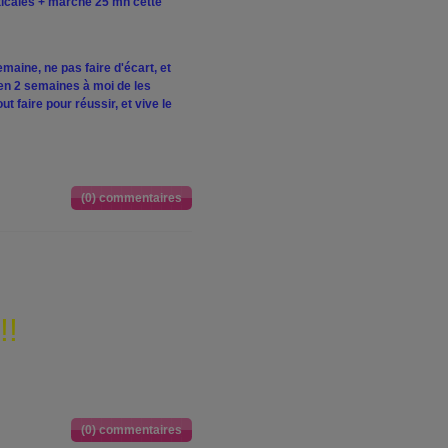
icales + marche 25 mn cette
maine, ne pas faire d'écart, et
 en 2 semaines à moi de les
ut faire pour réussir, et vive le
(0) commentaires
!!
(0) commentaires