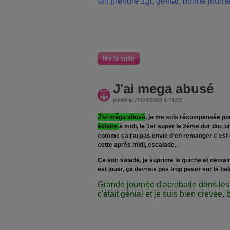
fait prendre 1gr, génial, bonne journ
lire la suite
J'ai mega abusé
publié le 26/04/2008 à 21:07
J'ai méga abusé
, je me suis récompensée pou
éclairs
à midi, le 1er super le 2éme dur dur, 
comme ça j'ai pas envie d'en remanger c'est 
cette après midi, escalade..
Ce soir salade, je suprime la quiche et demain 
est jouer, ça devrais pas trop peser sur la ba
Grande journée d'acrobatie dans les 
c'était génial et je suis bien crevée,