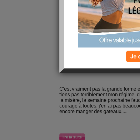
Vivement la semaine prochaine que j
objectif arriver à 52kg, je dois y arriv
lire la suite
Je 
Pas la grande for
publié le 02/05/2008 à 20:31
C'est vraiment pas la grande forme 
tiens pas terriblement mon régime, 
la misére, la semaine prochaine faud
courage à toutes, j'en ai pas beaucou
encore manger des gateaux.....
lire la suite