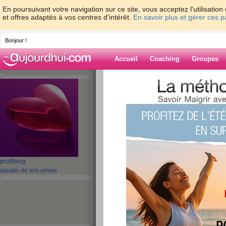
En poursuivant votre navigation sur ce site, vous acceptez l'utilisati
et offres adaptés à vos centres d'intérêt.
En savoir plus et gérer ces 
Bonjour !
Accueil
Coaching
Groupes
Accueil
>
espaces
>
oceanne3371
Blog de oceann
aide blog
31 - 40 de 85
«
‹ Préc.
1
2
3
4
5
profil
blog
ajouter de vos amies
100gr en +
publié le 03/05/2008 à 12:31
100 gr en + avec tous les excés que j
m'en sort plutot bien, faut vraiment 