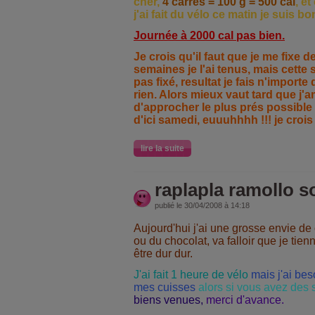
cher,
4 carrés = 100 g = 500 cal
, e
j'ai fait du vélo ce matin je suis 
Journée à 2000 cal pas bien.
Je crois qu'il faut que je me fixe d
semaines je l'ai tenus, mais cette
pas fixé, resultat je fais n'importe
rien. Alors mieux vaut tard que j'a
d'approcher le plus prés possible
d'ici samedi, euuuhhhh !!! je croi
lire la suite
raplapla ramollo so
publié le 30/04/2008 à 14:18
Aujourd'hui j'ai une grosse envie d
ou du chocolat, va falloir que je tien
être dur dur.
J'ai fait 1 heure de vélo
mais j'ai be
mes cuisses
alors si vous avez des
biens venues
,
merci d'avance.