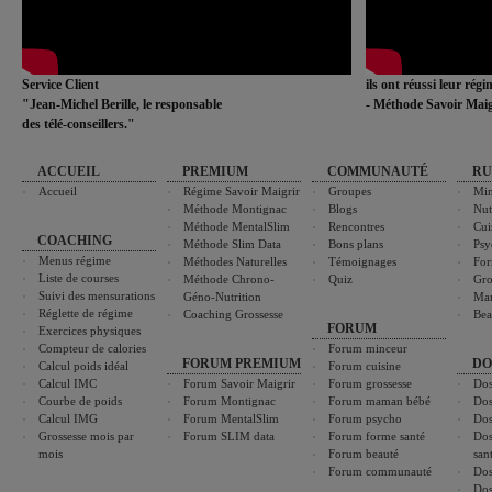
Service Client
ils ont réussi leur rég
"Jean-Michel Berille, le responsable
- Méthode Savoir Maig
des télé-conseillers."
ACCUEIL
PREMIUM
COMMUNAUTÉ
RU
Accueil
Régime Savoir Maigrir
Groupes
Min
Méthode Montignac
Blogs
Nut
Méthode MentalSlim
Rencontres
Cui
COACHING
Méthode Slim Data
Bons plans
Psy
Menus régime
Méthodes Naturelles
Témoignages
For
Liste de courses
Méthode Chrono-
Quiz
Gro
Suivi des mensurations
Géno-Nutrition
Ma
Réglette de régime
Coaching Grossesse
Bea
FORUM
Exercices physiques
Compteur de calories
Forum minceur
FORUM PREMIUM
DO
Calcul poids idéal
Forum cuisine
Calcul IMC
Forum Savoir Maigrir
Forum grossesse
Dos
Courbe de poids
Forum Montignac
Forum maman bébé
Dos
Calcul IMG
Forum MentalSlim
Forum psycho
Dos
Grossesse mois par
Forum SLIM data
Forum forme santé
Dos
mois
Forum beauté
san
Forum communauté
Dos
Dos