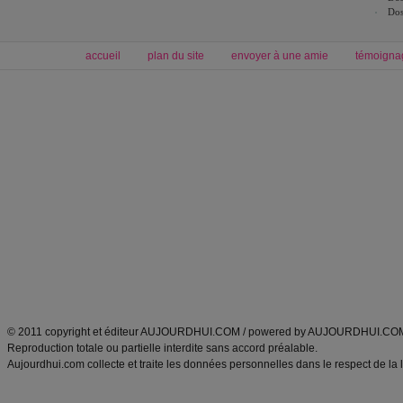
Dos
accueil
plan du site
envoyer à une amie
témoigna
Forum minceur
Forum cuisine
Commencer un régime
boissons, vins et cocktails
Alimentation équilibrée et nutrition
astuces et bons plans
Minceur
Recette cuisine
exercices physiques
recette facile
produits minceur
Recette poulet
Tags
:
ventre plat
|
maigrir des fesses
|
abdominaux
|
régime américain
|
régime mayo
|
Découvrez aussi
:
exercices abdominaux
|
recette wok
|
ANXA Partenaires
:
Recette
de cuisine |
Recette cuisine
|
© 2011 copyright et éditeur AUJOURDHUI.COM / powered by AUJOURDHUI.CO
Reproduction totale ou partielle interdite sans accord préalable.
Aujourdhui.com collecte et traite les données personnelles dans le respect de la 