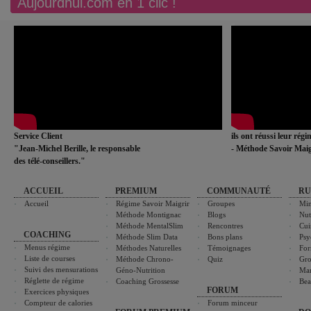
Aujourdhui.com en 1 clic !
Service Client
ils ont réussi leur rég
"Jean-Michel Berille, le responsable
- Méthode Savoir Maig
des télé-conseillers."
ACCUEIL
PREMIUM
COMMUNAUTÉ
RU
Accueil
Régime Savoir Maigrir
Groupes
Min
Méthode Montignac
Blogs
Nut
Méthode MentalSlim
Rencontres
Cui
COACHING
Méthode Slim Data
Bons plans
Psy
Menus régime
Méthodes Naturelles
Témoignages
For
Liste de courses
Méthode Chrono-
Quiz
Gro
Suivi des mensurations
Géno-Nutrition
Ma
Réglette de régime
Coaching Grossesse
Bea
FORUM
Exercices physiques
Compteur de calories
Forum minceur