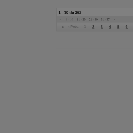
1 - 10 de 363
«
1 - 10
11 - 20
21 - 30
31 - 37
»
«
‹ Préc.
1
2
3
4
5
6