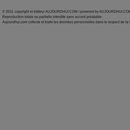
ANXA Partenaires
:
Recette
de cuisine |
Recette cuisine
|
© 2011 copyright et éditeur AUJOURDHUI.COM / powered by AUJOURDHUI.CO
Reproduction totale ou partielle interdite sans accord préalable.
Aujourdhui.com collecte et traite les données personnelles dans le respect de la 