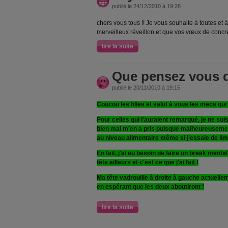
publié le 24/12/2010 à 19:28
chers vous tous !! Je vous souhaite à toutes et 
merveilleux réveillon et que vos vœux de concré
lire la suite
Que pensez vous d
publié le 20/11/2010 à 19:15
Coucou les filles et salut à vous les mecs qui
Pour celles qui l'auraient remarqué, je ne suis
bien mal m'en a pris puisque malheureusemen
au niveau alimentaire même si j'essaie de limi
En fait, j'ai eu besoin de faire un break mental
tête ailleurs et c'est ce que j'ai fait !
Ma tête vadrouille à droite à gauche actuelleme
en espérant que les deux aboutiront !
lire la suite