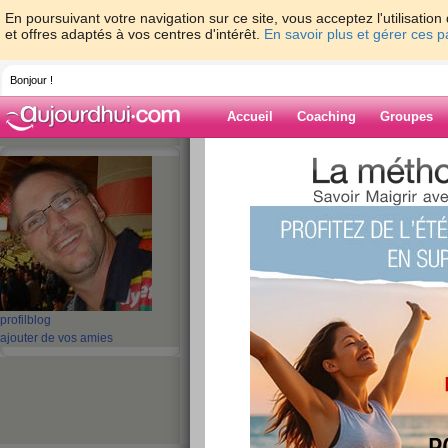
En poursuivant votre navigation sur ce site, vous acceptez l'utilisati
et offres adaptés à vos centres d'intérêt.
En savoir plus et gérer ces 
Bonjour !
Accueil
Coaching
Groupes
Accueil
>
espaces
>
BenoitNeuville
Blog de BenoitN
aide blog
1 - 10 de 363
profil
blog
«
1 - 10
11 - 20
21 - 30
31 - 37
»
ajouter de vos amies
«
‹ Préc.
1
2
3
4
5
6
Premier objectif att
publié le 17/01/2011 à 20:12