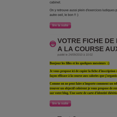
cabinet.
On y retrouve aussi plein d'exercices ludiques p
autre oeil, le bon !! :)
lire la suite
VOTRE FICHE DE 
A LA COURSE AU
publié le 24/09/2010 à 10:02
Bonjour les filles et les quelques messieurs :)
Je vous propose ici de copier la fiche d'inscriptio
façon efficace à la course aux calories que j'organi
Comme on ne peut faire n'importe comment un tel 
trouver un objectif cohérent je vous propose de remp
sur votre blog. Une sorte de carte d'identité diététi
lire la suite