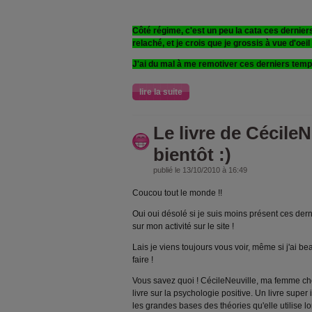
Côté régime, c'est un peu la cata ces dernie
relaché, et je crois que je grossis à vue d'oeil 
J'ai du mal à me remotiver ces derniers temps
lire la suite
Le livre de CécileN
bientôt :)
publié le 13/10/2010 à 16:49
Coucou tout le monde !!
Oui oui désolé si je suis moins présent ces derni
sur mon activité sur le site !
Lais je viens toujours vous voir, même si j'ai 
faire !
Vous savez quoi ! CécileNeuville, ma femme chér
livre sur la psychologie positive. Un livre super
les grandes bases des théories qu'elle utilise lo