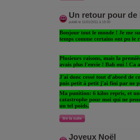
Un retour pour de
publié le 11/01/2011 à 19:30
Bonjour tout le monde ! Je me sui
temps comme certains ont pu le 
Plusieurs raisons, mais la premièr
avais plus l'envie ! Bah oui ! Ca a
J'ai donc cessé tout d'abord de co
puis petit à petit j'ai fini par ne 
Ma punition: 6 kilos repris, et un
catastrophe pour moi qui ne pens
un tel poids.
lire la suite
Joyeux Noël