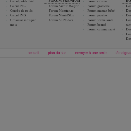
FORUM PREMIUM
DO
Calcul poids idéal
Forum cuisine
Calcul IMC
Forum Savoir Maigrir
Forum grossesse
Dos
Courbe de poids
Forum Montignac
Forum maman bébé
Dos
Calcul IMG
Forum MentalSlim
Forum psycho
Dos
Grossesse mois par
Forum SLIM data
Forum forme santé
Dos
mois
Forum beauté
san
Forum communauté
Dos
Dos
Dos
accueil
plan du site
envoyer à une amie
témoigna
Forum minceur
Forum cuisine
Commencer un régime
boissons, vins et cocktails
Alimentation équilibrée et nutrition
astuces et bons plans
Minceur
Recette cuisine
exercices physiques
recette facile
produits minceur
Recette poulet
Tags
:
ventre plat
|
maigrir des fesses
|
abdominaux
|
régime américain
|
régime mayo
|
Découvrez aussi
:
exercices abdominaux
|
recette wok
|