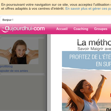
En poursuivant votre navigation sur ce site, vous acceptez l'utilisati
et offres adaptés à vos centres d'intérêt.
En savoir plus et gérer ces 
Bonjour !
Accueil
Coaching
Groupes
Accueil
>
espaces
>
vini85
> COUCOU
Blog de vini85
aide blog
profil
blog
COUCOU
ajouter de vos amies
publié le 09/06/2008 à 09:13