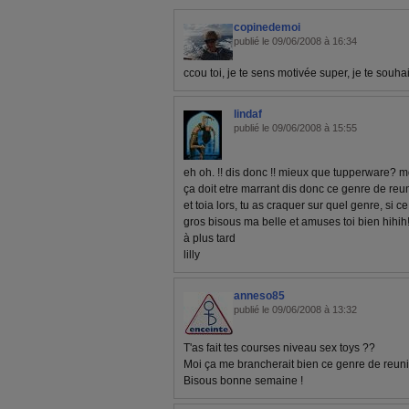
copinedemoi
publié le 09/06/2008 à 16:34
ccou toi, je te sens motivée super, je te souh
lindaf
publié le 09/06/2008 à 15:55
eh oh. !! dis donc !! mieux que tupperware? m
ça doit etre marrant dis donc ce genre de reu
et toia lors, tu as craquer sur quel genre, si ce 
gros bisous ma belle et amuses toi bien hihih!
à plus tard
lilly
anneso85
publié le 09/06/2008 à 13:32
T'as fait tes courses niveau sex toys ??
Moi ça me brancherait bien ce genre de reunion
Bisous bonne semaine !