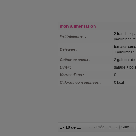
mon alimentation
2 tranches p
Petit-déjeuner :
yaourt nature
tomates conc
Déjeuner :
1 yaourt natu
Goûter ou snack :
2 galettes de
Dîner :
salade + poi
Verres d'eau :
0
Calories consommées :
0 kcal
1 - 10 de 11
«
‹ Préc.
1
2
Suiv. ›