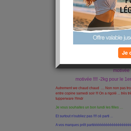
Je 
Bon comment ç
S'ayez cé parti pour le défis poup
motivée
motivée !!!! -2kg pour le 1e
Autrement we chaud chaud .... Non non pas trop
entre copine samedi soir !!! On a rigolé ... très
tupperware !!!mdr
Je vous souhaites un bon lundi les filles ....
Et surtout n'oubliez pas !!!! cé parti ...
A vos marques prêt partéééééééééééééééééééé 