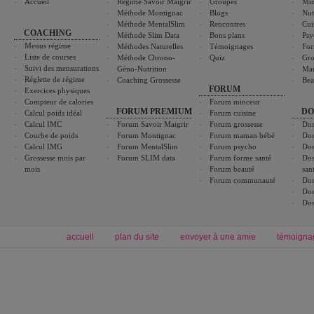
Accueil
Régime Savoir Maigrir
Groupes
Min
Méthode Montignac
Blogs
Nut
Méthode MentalSlim
Rencontres
Cui
COACHING
Méthode Slim Data
Bons plans
Psy
Menus régime
Méthodes Naturelles
Témoignages
For
Liste de courses
Méthode Chrono-
Quiz
Gro
Suivi des mensurations
Géno-Nutrition
Ma
Réglette de régime
Coaching Grossesse
Bea
FORUM
Exercices physiques
Compteur de calories
Forum minceur
FORUM PREMIUM
DO
Calcul poids idéal
Forum cuisine
Calcul IMC
Forum Savoir Maigrir
Forum grossesse
Dos
Courbe de poids
Forum Montignac
Forum maman bébé
Dos
Calcul IMG
Forum MentalSlim
Forum psycho
Dos
Grossesse mois par
Forum SLIM data
Forum forme santé
Dos
mois
Forum beauté
san
Forum communauté
Dos
Dos
Dos
accueil
plan du site
envoyer à une amie
témoigna
Forum minceur
Forum cuisine
Commencer un régime
boissons, vins et cocktails
Alimentation équilibrée et nutrition
astuces et bons plans