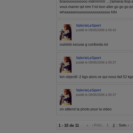
bravoooooooooo mdrrrrrrrrrr ... j'aimerai trop 
vous marrer qd mm !! lol bon aller go go go po
whaaaaaouuuuuuuuuuuuuuuu hihi
ValerieLeSport
publié le 09/06/2008 à 09:42
ouiiiiiiiii excuse g confondu lol
ValerieLeSport
publié le 09/06/2008 à 09:37
ton objectif -2 kgs alors ce qui nous fait 52 kgs 
ValerieLeSport
publié le 09/06/2008 à 09:37
on atttend ta photo pour la video
1 - 10 de 11
«
‹ Préc.
1
2
Suiv. ›