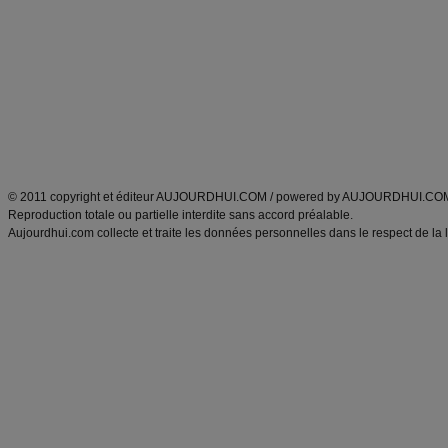
Minceur
Recette cuisine
exercices physiques
recette facile
produits minceur
Recette poulet
Tags
:
ventre plat
|
maigrir des fesses
|
abdominaux
|
régime américain
|
régime mayo
|
Découvrez aussi
:
exercices abdominaux
|
recette wok
|
ANXA Partenaires
:
Recette
de cuisine |
Recette cuisine
|
© 2011 copyright et éditeur AUJOURDHUI.COM / powered by AUJOURDHUI.CO
Reproduction totale ou partielle interdite sans accord préalable.
Aujourdhui.com collecte et traite les données personnelles dans le respect de la 