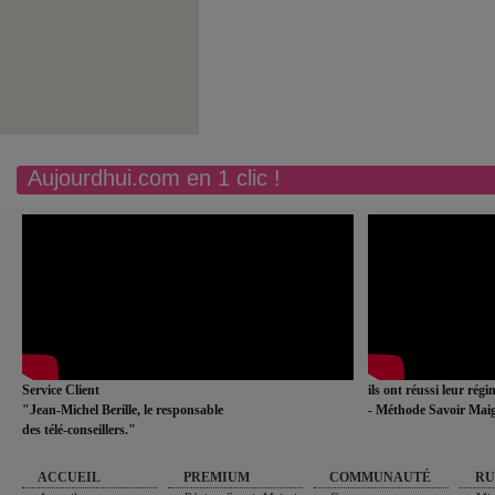
Aujourdhui.com en 1 clic !
Service Client
ils ont réussi leur rég
"Jean-Michel Berille, le responsable
- Méthode Savoir Maig
des télé-conseillers."
ACCUEIL
PREMIUM
COMMUNAUTÉ
RU