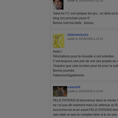
publié le 25/09/2008 à 23:14
Salut toi !! C est sympas ton jeu , on dirai un 
blog ces prochain jours !!!
Bonne nuit ma belle , bisous
fabiennelyska
publié le 25/09/2008 à 23:10
Hello !
Félicitations pour ta réussite à cet entretien.
C'est toujours une joie de voir ses projets se r
J'espère que cela ira bien pour toi pour la suit
Bonne journée.
FabienneSagefemme.
salem04
publié le 25/09/2008 à 23:04
FELICITATIONS ët bienvenue dans le meme milieu
ne t ai pas dit vraiment mais j'ai obtenue un 
accroches toi et en avant FELICITATIONS bi
sais déjà ce que tu comptes faire si tu as une