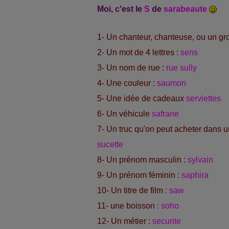
Moi, c'est le
S
de
sarabeaute
1- Un chanteur, chanteuse, ou un gr
2- Un mot de 4 lettres :
sens
3- Un nom de rue :
rue sully
4- Une couleur :
saumon
5- Une idée de cadeaux
serviettes
6- Un véhicule
safrane
7- Un truc qu'on peut acheter dans 
sucette
8- Un prénom masculin :
sylvain
9- Un prénom féminin :
saphira
10- Un titre de film
:
saw
11- une boisson
: soho
12- Un métier :
securite