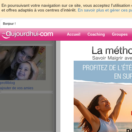
En poursuivant votre navigation sur ce site, vous acceptez l'utilisati
et offres adaptés à vos centres d'intérêt.
En savoir plus et gérer ces 
Bonjour !
Accueil
Coaching
Groupes
Accueil
>
espaces
>
saraberille
> Un petit
!!!
Blog de saraberi
aide blog
profil
blog
Un petit jeu pour 
ajouter de vos amies
les filles !!!
publié le 25/09/2008 à 00:59