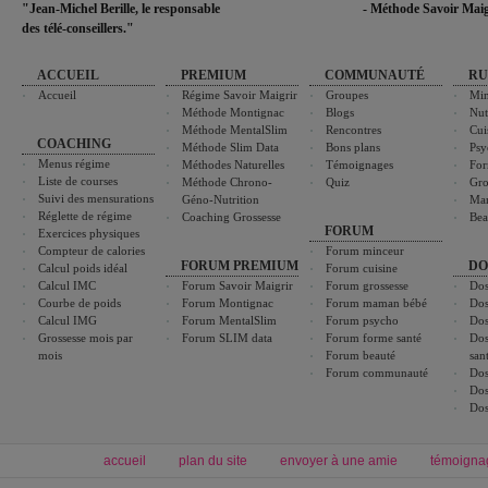
"Jean-Michel Berille, le responsable
- Méthode Savoir Maig
des télé-conseillers."
ACCUEIL
PREMIUM
COMMUNAUTÉ
RU
Accueil
Régime Savoir Maigrir
Groupes
Min
Méthode Montignac
Blogs
Nut
Méthode MentalSlim
Rencontres
Cui
COACHING
Méthode Slim Data
Bons plans
Psy
Menus régime
Méthodes Naturelles
Témoignages
For
Liste de courses
Méthode Chrono-
Quiz
Gro
Suivi des mensurations
Géno-Nutrition
Ma
Réglette de régime
Coaching Grossesse
Bea
FORUM
Exercices physiques
Compteur de calories
Forum minceur
FORUM PREMIUM
DO
Calcul poids idéal
Forum cuisine
Calcul IMC
Forum Savoir Maigrir
Forum grossesse
Dos
Courbe de poids
Forum Montignac
Forum maman bébé
Dos
Calcul IMG
Forum MentalSlim
Forum psycho
Dos
Grossesse mois par
Forum SLIM data
Forum forme santé
Dos
mois
Forum beauté
san
Forum communauté
Dos
Dos
Dos
accueil
plan du site
envoyer à une amie
témoigna