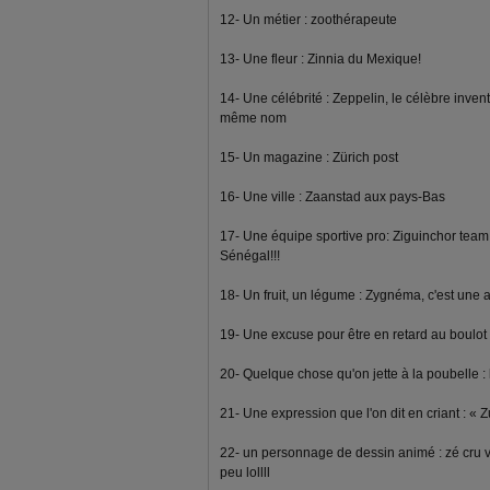
12- Un métier : zoothérapeute
13- Une fleur : Zinnia du Mexique!
14- Une célébrité : Zeppelin, le célèbre inven
même nom
15- Un magazine : Zürich post
16- Une ville : Zaanstad aux pays-Bas
17- Une équipe sportive pro: Ziguinchor tea
Sénégal!!!
18- Un fruit, un légume : Zygnéma, c'est une a
19- Une excuse pour être en retard au boulot : 
20- Quelque chose qu'on jette à la poubelle : 
21- Une expression que l'on dit en criant : « Z
22- un personnage de dessin animé : zé cru voi
peu lollll