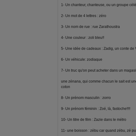
1- Un chanteur, chanteuse, ou un groupe célè
2- Un mot de 4 lettres : zéro
3- Un nom de rue : rue Zarathoustra
4- Une couleur : zoli bleu!!
5- Une idée de cadeaux : Zadig, un conte de V
6- Un véhicule: zodiaque
7- Un truc qu'on peut acheter dans un magasi
une zénana, qui comme chacun le sait est une
coton
8- Un prénom masculin : zorro
9- Un prénom féminin : Zoé, là, fastoche!!!!
10- Un titre de film : Zazie dans le métro
11- une boisson : zébu car quand zébu, zé pu s