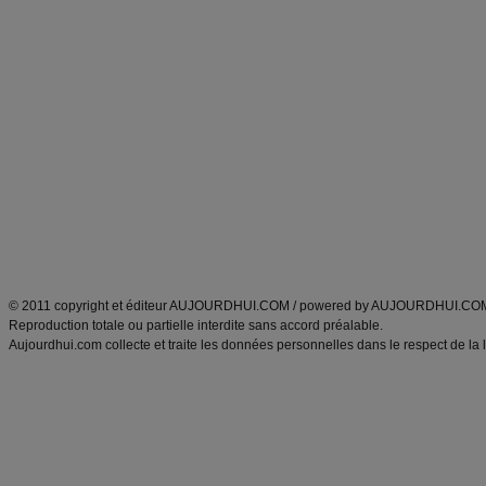
Forum minceur
Forum cuisine
Commencer un régime
boissons, vins et cocktails
Alimentation équilibrée et nutrition
astuces et bons plans
Minceur
Recette cuisine
exercices physiques
recette facile
produits minceur
Recette poulet
Tags
:
ventre plat
|
maigrir des fesses
|
abdominaux
|
régime américain
|
régime mayo
|
Découvrez aussi
:
exercices abdominaux
|
recette wok
|
ANXA Partenaires
:
Recette
de cuisine |
Recette cuisine
|
© 2011 copyright et éditeur AUJOURDHUI.COM / powered by AUJOURDHUI.CO
Reproduction totale ou partielle interdite sans accord préalable.
Aujourdhui.com collecte et traite les données personnelles dans le respect de la 