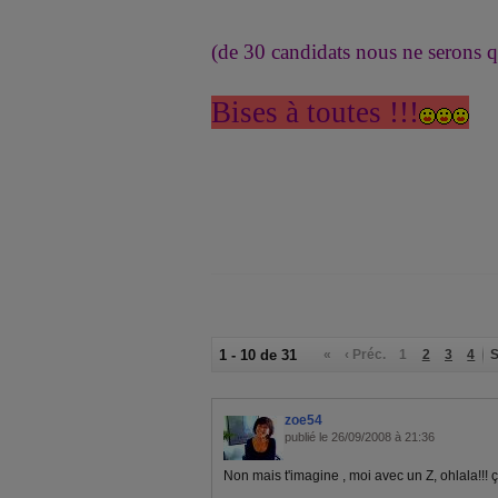
(de 30 candidats nous ne serons q
Bises à toutes !!!
1 - 10 de 31
«
‹ Préc.
1
2
3
4
S
zoe54
publié le 26/09/2008 à 21:36
Non mais t'imagine , moi avec un Z, ohlala!!! ça