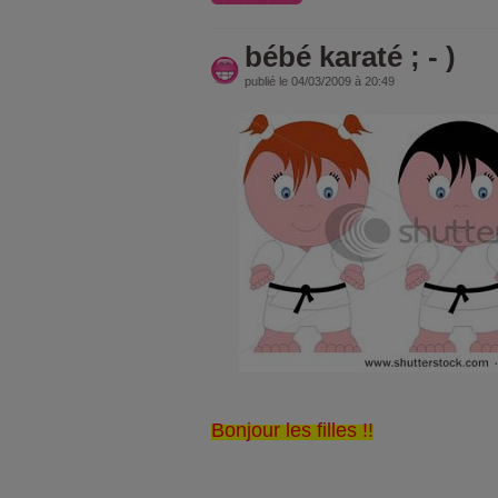
bébé karaté ; - )
publié le 04/03/2009 à 20:49
Bonjour les filles !!