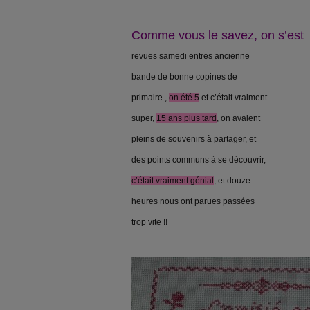
Comme vous le savez, on s’est
revues samedi entres ancienne
bande de bonne copines de
primaire ,
on été 5
et c’était vraiment
super,
15 ans plus tard
, on avaient
pleins de souvenirs à partager, et
des points communs à se découvrir,
c’était vraiment génial
, et douze
heures nous ont parues passées
trop vite !!