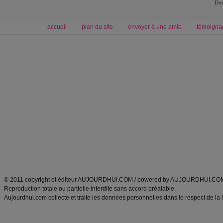
Dos
accueil
plan du site
envoyer à une amie
témoigna
Forum minceur
Forum cuisine
Commencer un régime
boissons, vins et cocktails
Alimentation équilibrée et nutrition
astuces et bons plans
Minceur
Recette cuisine
exercices physiques
recette facile
produits minceur
Recette poulet
Tags
:
ventre plat
|
maigrir des fesses
|
abdominaux
|
régime américain
|
régime mayo
|
Découvrez aussi
:
exercices abdominaux
|
recette wok
|
ANXA Partenaires
:
Recette
de cuisine |
Recette cuisine
|
© 2011 copyright et éditeur AUJOURDHUI.COM / powered by AUJOURDHUI.CO
Reproduction totale ou partielle interdite sans accord préalable.
Aujourdhui.com collecte et traite les données personnelles dans le respect de la 