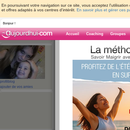
En poursuivant votre navigation sur ce site, vous acceptez l'utilisati
et offres adaptés à vos centres d'intérêt.
En savoir plus et gérer ces 
Bonjour !
Accueil
Coaching
Groupes
Accueil
>
espaces
>
saraberille
Blog de saraberi
aide blog
profil
blog
ajouter de vos amies
1 - 10 de 127
«
1 - 10
11 - 13
»
«
‹ Préc.
1
2
3
4
5
6
Une longue carrièr
Théo !!