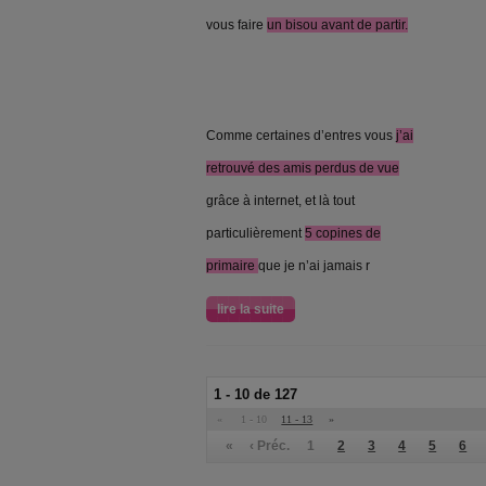
vous faire
un bisou avant de partir.
Comme certaines d’entres vous
j’ai
retrouvé des amis perdus de vue
grâce à internet, et là tout
particulièrement
5 copines de
primaire
que je n’ai jamais r
lire la suite
1 - 10 de 127
«
1 - 10
11 - 13
»
«
‹ Préc.
1
2
3
4
5
6