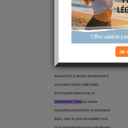
publié le 17/03/2009 à 13:22
Bonjour les filles !!!
Comme vous le savez, j’aime vous
faire
partager des vidéos
de bébés
Je 
ou d’enfants craquants quel qu’en
soit le sujet.
Aujourd’hui je tenais absolument à
vous faire revivre cette finale
d’incroyable talent avec le
merveilleux Théo
qui danse
merveilleusement bien à seulement
9ans, mais le plus incroyable c’est
qu’il ne prend des cours que depuis