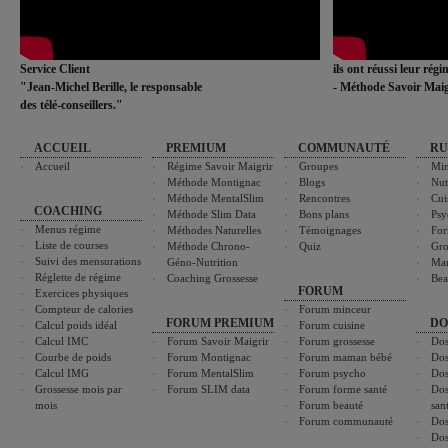
Service Client
ils ont réussi leur rég
"Jean-Michel Berille, le responsable
- Méthode Savoir Maig
des télé-conseillers."
ACCUEIL
PREMIUM
COMMUNAUTÉ
RU
Accueil
Régime Savoir Maigrir
Groupes
Min
Méthode Montignac
Blogs
Nut
Méthode MentalSlim
Rencontres
Cui
COACHING
Méthode Slim Data
Bons plans
Psy
Menus régime
Méthodes Naturelles
Témoignages
For
Liste de courses
Méthode Chrono-
Quiz
Gro
Suivi des mensurations
Géno-Nutrition
Ma
Réglette de régime
Coaching Grossesse
Bea
FORUM
Exercices physiques
Compteur de calories
Forum minceur
FORUM PREMIUM
DO
Calcul poids idéal
Forum cuisine
Calcul IMC
Forum Savoir Maigrir
Forum grossesse
Dos
Courbe de poids
Forum Montignac
Forum maman bébé
Dos
Calcul IMG
Forum MentalSlim
Forum psycho
Dos
Grossesse mois par
Forum SLIM data
Forum forme santé
Dos
mois
Forum beauté
san
Forum communauté
Dos
Dos