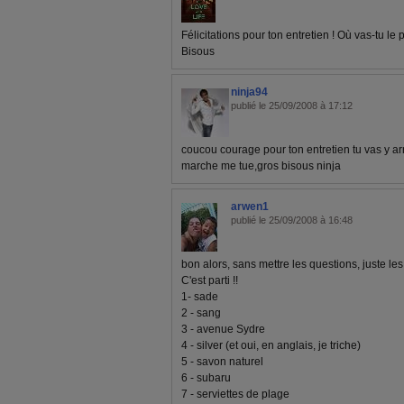
Félicitations pour ton entretien ! Où vas-tu le
Bisous
ninja94
publié le 25/09/2008 à 17:12
coucou courage pour ton entretien tu vas y arri
marche me tue,gros bisous ninja
arwen1
publié le 25/09/2008 à 16:48
bon alors, sans mettre les questions, juste les
C'est parti !!
1- sade
2 - sang
3 - avenue Sydre
4 - silver (et oui, en anglais, je triche)
5 - savon naturel
6 - subaru
7 - serviettes de plage