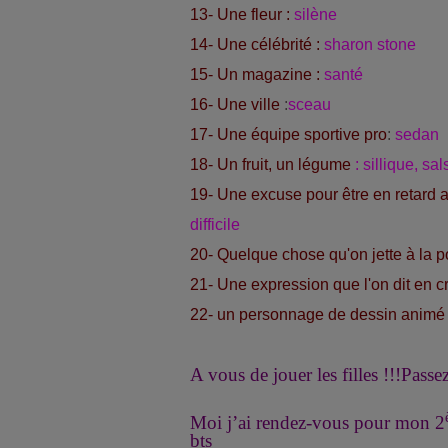
13- Une fleur :
silène
14- Une célébrité :
sharon stone
15- Un magazine :
santé
16- Une ville
:
sceau
17- Une équipe sportive pro
:
sedan
18- Un fruit, un légume
: sillique, sals
19- Une excuse pour être en retard a
difficile
20- Quelque chose qu'on jette à la p
21- Une expression que l'on dit en cr
22- un personnage de dessin animé 
A vous de jouer les filles !!!
Passez
Moi j’ai rendez-vous pour mon 2
bts