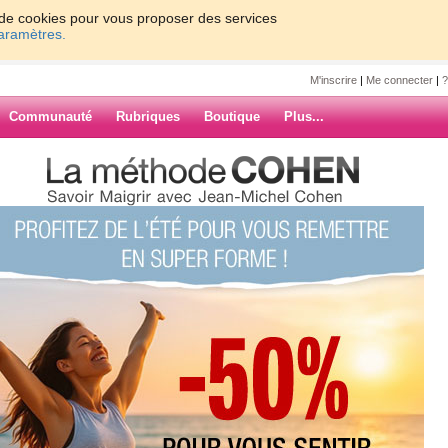
on de cookies pour vous proposer des services
paramètres.
M'inscrire
|
Me connecter
|
?
Communauté
Rubriques
Boutique
Plus...
 jeu pour vous aujourd'hui les filles
lle
vous aujourd'hui
ARCHIVES