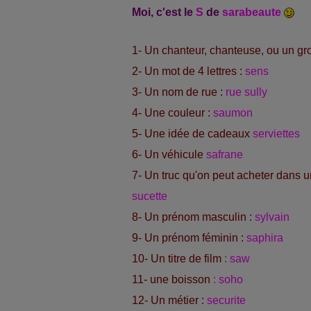
Moi, c'est le
S
de
sarabeaute
1- Un chanteur, chanteuse, ou un gr
2- Un mot de 4 lettres :
sens
3- Un nom de rue :
rue sully
4- Une couleur :
saumon
5- Une idée de cadeaux
serviettes
6- Un véhicule
safrane
7- Un truc qu'on peut acheter dans 
sucette
8- Un prénom masculin :
sylvain
9- Un prénom féminin :
saphira
10- Un titre de film
:
saw
11- une boisson
: soho
12- Un métier :
securite