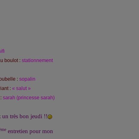
ifi
u boulot :
stationnement
oubelle :
sopalin
iant :
« salut »
:
sarah (princesse sarah)
 un très bon jeudi !!
ème
entretien pour mon