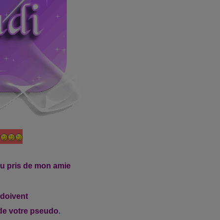
!
eu pris de mon amie
 doivent
 de votre pseudo
.