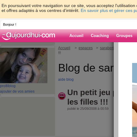
En poursuivant votre navigation sur ce site, vous acceptez l'utilisati
et offres adaptés à vos centres d'intérêt.
En savoir plus et gérer ces 
Bonjour !
Accueil
Coaching
Groupes
Accueil
>
espaces
>
saraberille
> Un petit
!!!
Blog de saraberi
aide blog
profil
blog
Un petit jeu pour 
ajouter de vos amies
les filles !!!
publié le 25/09/2008 à 00:59