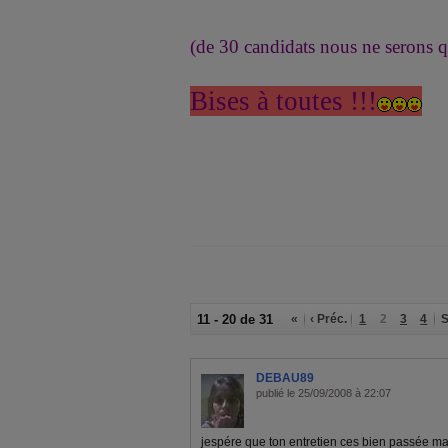
(de 30 candidats nous ne serons q
Bises à toutes !!!
11 - 20 de 31
«
‹ Préc.
1
2
3
4
S
DEBAU89
publié le 25/09/2008 à 22:07
jespére que ton entretien ces bien passée ma