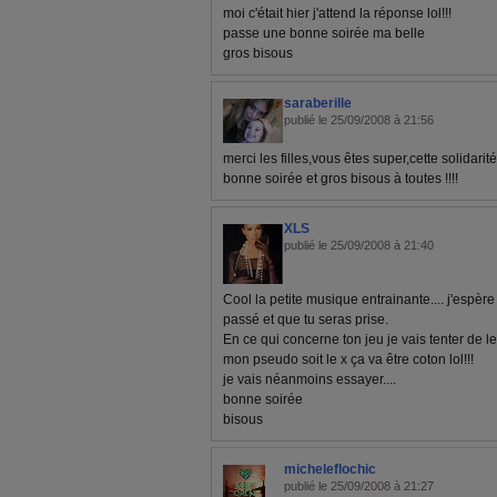
moi c'était hier j'attend la réponse lol!!!
passe une bonne soirée ma belle
gros bisous
saraberille
publié le 25/09/2008 à 21:56
merci les filles,vous êtes super,cette solidarit
bonne soirée et gros bisous à toutes !!!!
XLS
publié le 25/09/2008 à 21:40
Cool la petite musique entrainante.... j'espère
passé et que tu seras prise.
En ce qui concerne ton jeu je vais tenter de le
mon pseudo soit le x ça va être coton lol!!!
je vais néanmoins essayer....
bonne soirée
bisous
micheleflochic
publié le 25/09/2008 à 21:27