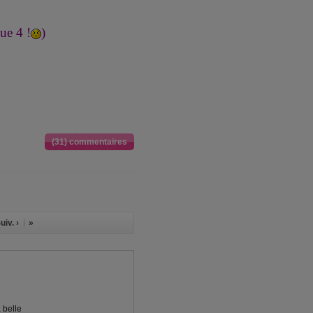
ue 4 !
)
(31) commentaires
uiv. ›
»
 belle