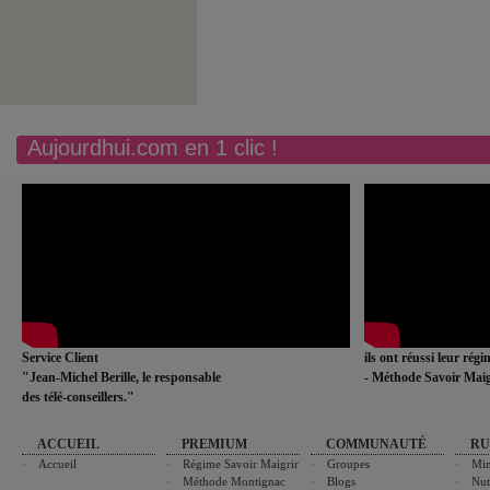
Aujourdhui.com en 1 clic !
Service Client
ils ont réussi leur rég
"Jean-Michel Berille, le responsable
- Méthode Savoir Maig
des télé-conseillers."
ACCUEIL
PREMIUM
COMMUNAUTÉ
RU
Accueil
Régime Savoir Maigrir
Groupes
Min
Méthode Montignac
Blogs
Nut