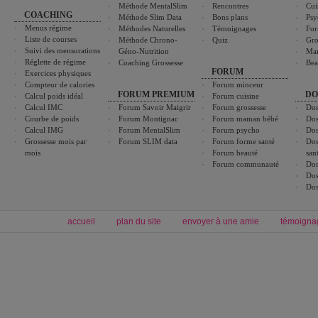
Méthode MentalSlim
Rencontres
Cui
COACHING
Méthode Slim Data
Bons plans
Psy
Menus régime
Méthodes Naturelles
Témoignages
For
Liste de courses
Méthode Chrono-
Quiz
Gro
Suivi des mensurations
Géno-Nutrition
Ma
Réglette de régime
Coaching Grossesse
Bea
FORUM
Exercices physiques
Compteur de calories
Forum minceur
FORUM PREMIUM
DO
Calcul poids idéal
Forum cuisine
Calcul IMC
Forum Savoir Maigrir
Forum grossesse
Dos
Courbe de poids
Forum Montignac
Forum maman bébé
Dos
Calcul IMG
Forum MentalSlim
Forum psycho
Dos
Grossesse mois par
Forum SLIM data
Forum forme santé
Dos
mois
Forum beauté
san
Forum communauté
Dos
Dos
Dos
accueil
plan du site
envoyer à une amie
témoigna
Forum minceur
Forum cuisine
Commencer un régime
boissons, vins et cocktails
Alimentation équilibrée et nutrition
astuces et bons plans
Minceur
Recette cuisine