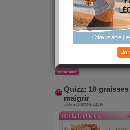
10/10
j'ai fait
10 aliment
qui ne fon
!
Je 
lire la suite
Quizz: 10 graisses
maigrir
publié le 18/08/2009 à 22:20