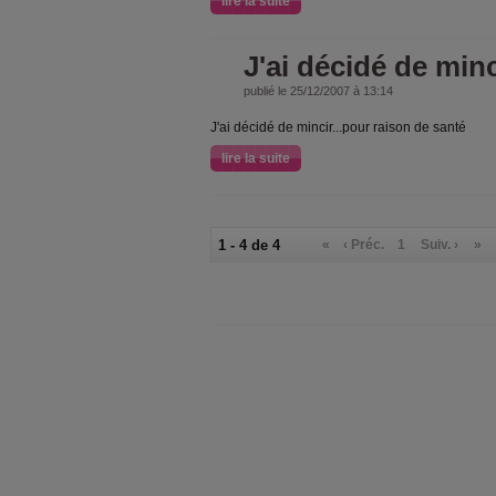
lire la suite
J'ai décidé de minc
publié le 25/12/2007 à 13:14
J'ai décidé de mincir...pour raison de santé
lire la suite
1 - 4 de 4
«
‹ Préc.
1
Suiv. ›
»