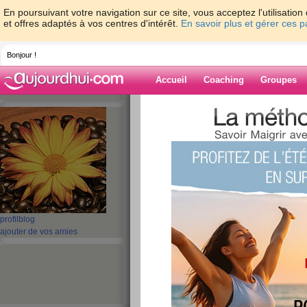
En poursuivant votre navigation sur ce site, vous acceptez l'utilisati
et offres adaptés à vos centres d'intérêt.
En savoir plus et gérer ces 
Bonjour !
Accueil
Coaching
Groupes
Accueil
>
espaces
>
saintange
Blog de saintan
aide blog
1 - 4 de 4
«
‹ Préc.
1
Suiv. ›
»
profil
blog
ajouter de vos amies
Quizz: 10 aliments
font pas grossir !
publié le 21/12/2009 à 21:12