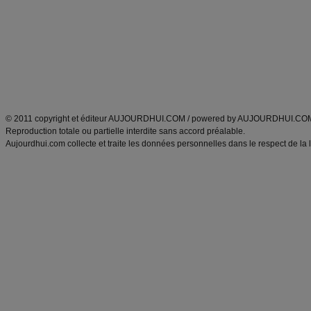
exercices physiques
recette facile
produits minceur
Recette poulet
Tags
:
ventre plat
|
maigrir des fesses
|
abdominaux
|
régime américain
|
régime mayo
|
Découvrez aussi
:
exercices abdominaux
|
recette wok
|
ANXA Partenaires
:
Recette
de cuisine |
Recette cuisine
|
© 2011 copyright et éditeur AUJOURDHUI.COM / powered by AUJOURDHUI.CO
Reproduction totale ou partielle interdite sans accord préalable.
Aujourdhui.com collecte et traite les données personnelles dans le respect de la 