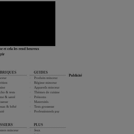
ime et cela les rend heureux
rir
BRIQUES
GUIDES
Publicité
ceur
Produits minceur
rition
Régime minceur
sine
Appareils minceur
cho & tests
Thèmes de cuisine
me & santé
Prénoms
ssesse
Maternités
man & bébé
Tests grossesse
uté
Professionnels psy
SSIERS
PLUS
siers minceur
Jeux