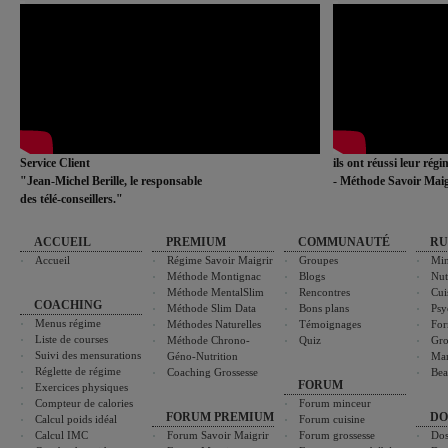
Service Client
ils ont réussi leur rég
"Jean-Michel Berille, le responsable
- Méthode Savoir Maig
des télé-conseillers."
ACCUEIL
PREMIUM
COMMUNAUTÉ
RU
Accueil
Régime Savoir Maigrir
Groupes
Min
Méthode Montignac
Blogs
Nut
Méthode MentalSlim
Rencontres
Cui
COACHING
Méthode Slim Data
Bons plans
Psy
Menus régime
Méthodes Naturelles
Témoignages
For
Liste de courses
Méthode Chrono-
Quiz
Gro
Suivi des mensurations
Géno-Nutrition
Ma
Réglette de régime
Coaching Grossesse
Bea
FORUM
Exercices physiques
Compteur de calories
Forum minceur
FORUM PREMIUM
DO
Calcul poids idéal
Forum cuisine
Calcul IMC
Forum Savoir Maigrir
Forum grossesse
Dos