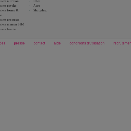
siers nutrition
Infos
siers psycho
Astro
siers forme &
Shopping
té
siers grossesse
siers maman bébé
siers beauté
ges
presse
contact
aide
conditions d'utilisation
recrutemen
Forum grossesse et bébé
Forum psychologie
envie de bébé et de devenir maman
développement personnel et spiritua
accouchement et naissance de bébé
couple et sexualité
Grossesse et femme enceinte
Psychologie
symptome grossesse
intelligence et test de qi
calendrier de grossesse
test qi
régime protéiné
|
maigrir du ventre
|