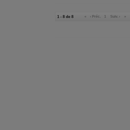
1 - 8 de 8
«
‹ Préc.
1
Suiv. ›
»