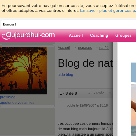
En poursuivant votre navigation sur ce site, vous acceptez l'utilisati
et offres adaptés à vos centres d'intérêt.
En savoir plus et gérer ces 
Bonjour !
Accueil
Coaching
Groupes
Accueil
>
espaces
>
nat46
Blog de nat46
aide blog
1 - 8 de 8
«
‹ Préc.
1
Suiv. ›
»
profil
blog
ajouter de vos amies
publié le 12/09/2007 à 15:18
tres occupée ces derniers temps et acces intern
de mon blog,mais toujours là.Aujourd'hui la mot
bien.J'ai assistée a un super spectacle de dans