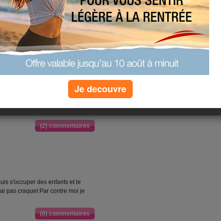
et tendre pour que l'on programme
avail.
(5) commentaires
 par chez nous il y a pal mal de
Je decouvre
uis sentie bien.En fait je fais du
ée.Du coup j'ai la super forme
(2) commentaires
uis s'occuper des enfants et le
n'ai pas craquer.Par contre moi je
(0) commentaires