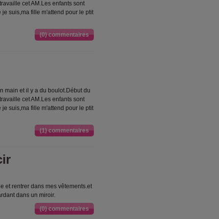
ravaille cet AM.Les enfants sont
je suis,ma fille m'attend pour le ptit
(0) commentaires
n main et il y a du boulot.Début du
ravaille cet AM.Les enfants sont
je suis,ma fille m'attend pour le ptit
(1) commentaires
ir
le et rentrer dans mes vêtements.et
dant dans un miroir.
(0) commentaires