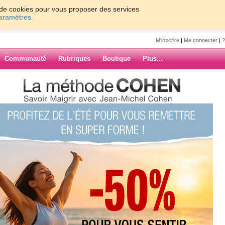
on de cookies pour vous proposer des services
paramètres.
M'inscrire
|
Me connecter
|
?
Communauté
Rubriques
Boutique
Plus...
et planté donc je ne suis pas a jour
ARCHIVES
ivation est grande alors on verra
es de polynésie ce WE c'etait super