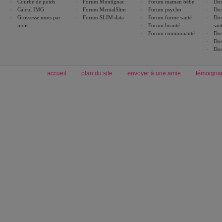
Courbe de poids
Forum Montignac
Forum maman bébé
Dos
Calcul IMG
Forum MentalSlim
Forum psycho
Dos
Grossesse mois par
Forum SLIM data
Forum forme santé
Dos
mois
Forum beauté
san
Forum communauté
Dos
Dos
Dos
accueil
plan du site
envoyer à une amie
témoigna
Forum minceur
Forum cuisine
Commencer un régime
boissons, vins et cocktails
Alimentation équilibrée et nutrition
astuces et bons plans
Minceur
Recette cuisine
exercices physiques
recette facile
produits minceur
Recette poulet
Tags
:
ventre plat
|
maigrir des fesses
|
abdominaux
|
régime américain
|
régime mayo
|
Découvrez aussi
:
exercices abdominaux
|
recette wok
|
ANXA Partenaires
:
Recette
de cuisine |
Recette cuisine
|