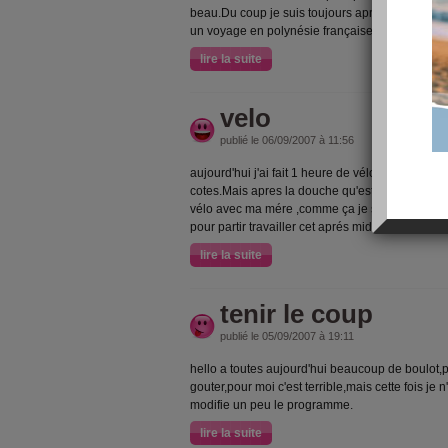
beau.Du coup je suis toujours apres mon cher 
un voyage en polynésie française,mais j'ai du tr
lire la suite
velo
publié le 06/09/2007 à 11:56
aujourd'hui j'ai fait 1 heure de vélo sur route et
cotes.Mais apres la douche qu'est ce que je me s
vélo avec ma mére ,comme ça je suis plus motiv
pour partir travailler cet aprés midi.
lire la suite
tenir le coup
publié le 05/09/2007 à 19:11
hello a toutes aujourd'hui beaucoup de boulot,p
gouter,pour moi c'est terrible,mais cette fois je 
modifie un peu le programme.
lire la suite