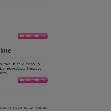
(0) commentaires
gime
vée mais il faut que je m'occupe
 en revue,c'est sur j'aurais de
outes.
(0) commentaires
n main et il y a du boulot.Début du