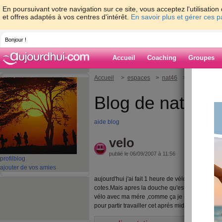
En poursuivant votre navigation sur ce site, vous acceptez l'utilisati
et offres adaptés à vos centres d'intérêt.
En savoir plus et gérer ces 
Bonjour !
Accueil
Coaching
Groupes
Accueil
>
espaces
>
nat46
> velo
Blog de nat46
aide blog
velo
publié le 06/09/2007 à 11:56
profil
blog
ajouter de vos amies
aujourd'hui j'ai fait 1 heure de vélo sur route et
cotes.Mais apres la douche qu'est ce que je me s
vélo avec ma mére ,comme ça je suis plus motiv
pour partir travailler cet aprés midi.