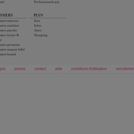
uté
Professionnels psy
SSIERS
PLUS
siers minceur
Jeux
siers nutrition
Infos
siers psycho
Astro
siers forme &
Shopping
té
siers grossesse
siers maman bébé
siers beauté
ges
presse
contact
aide
conditions d'utilisation
recrutemen
Forum grossesse et bébé
Forum psychologie
envie de bébé et de devenir maman
développement personnel et spiritua
accouchement et naissance de bébé
couple et sexualité
Grossesse et femme enceinte
Psychologie
symptome grossesse
intelligence et test de qi
calendrier de grossesse
test qi
régime protéiné
|
maigrir du ventre
|