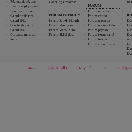
Réglette de régime
Coaching Grossesse
Bea
FORUM
Exercices physiques
Compteur de calories
Forum minceur
FORUM PREMIUM
DO
Calcul poids idéal
Forum cuisine
Calcul IMC
Forum Savoir Maigrir
Forum grossesse
Dos
Courbe de poids
Forum Montignac
Forum maman bébé
Dos
Calcul IMG
Forum MentalSlim
Forum psycho
Dos
Grossesse mois par
Forum SLIM data
Forum forme santé
Dos
mois
Forum beauté
san
Forum communauté
Dos
Dos
Dos
accueil
plan du site
envoyer à une amie
témoigna
Forum minceur
Forum cuisine
Commencer un régime
boissons, vins et cocktails
Alimentation équilibrée et nutrition
astuces et bons plans
Minceur
Recette cuisine
exercices physiques
recette facile
produits minceur
Recette poulet
Tags
:
ventre plat
|
maigrir des fesses
|
abdominaux
|
régime américain
|
régime mayo
|