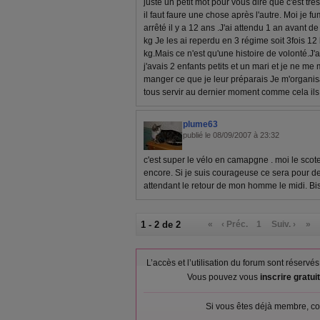
juste un petit mot pour vous dire que c'est tré
il faut faure une chose après l'autre. Moi je fu
arrêté il y a 12 ans .J'ai attendu 1 an avant de 
kg Je les ai reperdu en 3 régime soit 3fois 12
kg.Mais ce n'est qu'une histoire de volonté.J'a
j'avais 2 enfants petits et un mari et je ne me
manger ce que je leur préparais Je m'organisai
tous servir au dernier moment comme cela ils
plume63
publié le 08/09/2007 à 23:32
c'est super le vélo en camapgne . moi le scot
encore. Si je suis courageuse ce sera pour d
attendant le retour de mon homme le midi. B
1 - 2 de 2
«
‹ Préc.
1
Suiv. ›
»
L’accès et l’utilisation du forum sont réser
Vous pouvez vous
inscrire gratu
Si vous êtes déjà membre, co