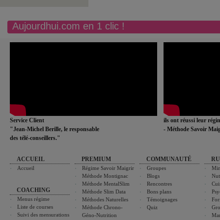
Aujourdhui.com en 1 clic !
Service Client
ils ont réussi leur rég
"Jean-Michel Berille, le responsable
- Méthode Savoir Maig
des télé-conseillers."
ACCUEIL
PREMIUM
COMMUNAUTÉ
RU
Accueil
Régime Savoir Maigrir
Groupes
Min
Méthode Montignac
Blogs
Nut
Méthode MentalSlim
Rencontres
Cui
COACHING
Méthode Slim Data
Bons plans
Psy
Menus régime
Méthodes Naturelles
Témoignages
For
Liste de courses
Méthode Chrono-
Quiz
Gro
Suivi des mensurations
Géno-Nutrition
Ma