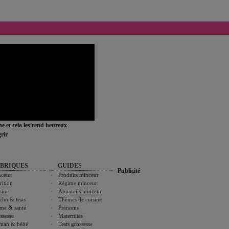
ime et cela les rend heureux
rir
BRIQUES
GUIDES
Publicité
ceur
Produits minceur
rition
Régime minceur
sine
Appareils minceur
cho & tests
Thèmes de cuisine
me & santé
Prénoms
ssesse
Maternités
man & bébé
Tests grossesse