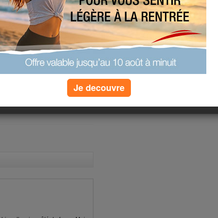
s+lait écrémé+1pêche+1verre jus
sée +1 tranche pain
nche jambon blanc
mme
rcies +1 yaourt 0%
Je decouvre
(2) commentaires