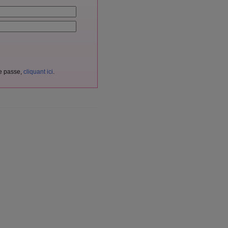
de passe,
cliquant ici
.