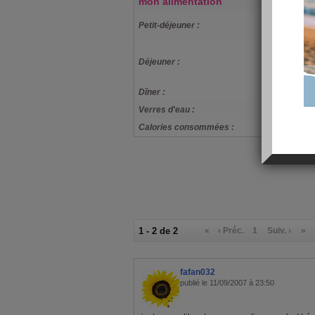
mon alimentation
1bol céréale
Petit-déjeuner :
de carotte
salade compo
Déjeuner :
céréale+1tra
maigre+1po
Dîner :
2 tomates fa
Verres d'eau :
10
Calories consommées :
0 kcal
1 - 2 de 2
«
‹ Préc.
1
Suiv. ›
»
fafan032
publié le 11/09/2007 à 23:50