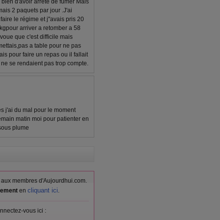
s bien d'avoir arrêté de fumer Mais
mais 2 paquets par jour .J'ai
faire le régime et j"avais pris 20
 kgpour arriver a retomber a 58
voue que c'est difficile mais
 mettais,pas a table pour ne pas
s pour faire un repas ou il fallait
 ne se rendaient pas trop compte.
es j'ai du mal pour le moment
emain matin moi pour patienter en
isous plume
vés aux membres d'Aujourdhui.com.
cliquant ici
itement
en
.
nnectez-vous ici :