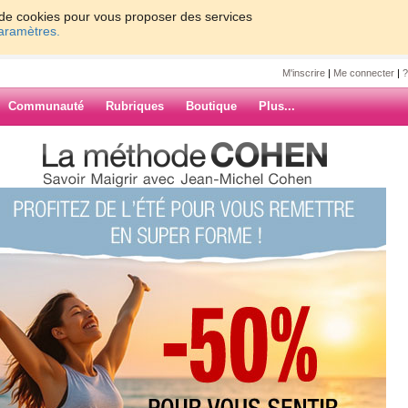
on de cookies pour vous proposer des services
paramètres.
M'inscrire
|
Me connecter
|
?
Communauté
Rubriques
Boutique
Plus...
 par chez nous il y a pal mal de
uis sentie bien.En fait je fais du
ée.Du coup j'ai la super forme
ARCHIVES