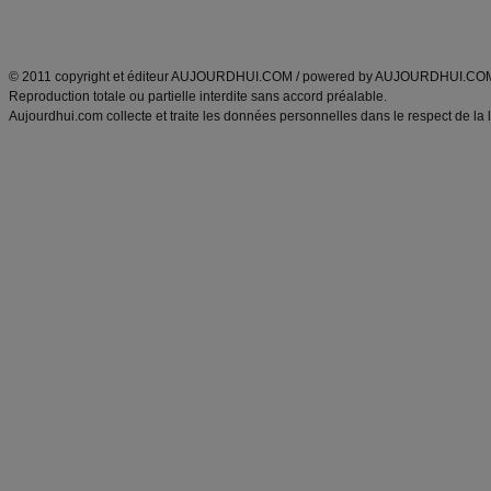
Découvrez aussi
:
exercices abdominaux
|
recette wok
|
ANXA Partenaires
:
Recette
de cuisine |
Recette cuisine
|
© 2011 copyright et éditeur AUJOURDHUI.COM / powered by AUJOURDHUI.CO
Reproduction totale ou partielle interdite sans accord préalable.
Aujourdhui.com collecte et traite les données personnelles dans le respect de la 