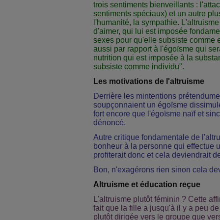
trois sentiments bienveillants : l'att
sentiments spéciaux) et un autre plu
l'humanité, la sympathie. L'altruisme
d'aimer, qui lui est imposée fondame
sexes pour qu'elle subsiste comme es
aussi par rapport à l'égoïsme qui ser
nutrition qui est imposée à la subst
subsiste comme individu".
Les motivations de l'altruisme
Derrière les mintentions prétendument
soupçonnaient un égoïsme dissimul
fort encore que l'égoïsme naïf et sinc
dénoncé.
Autre critique fondamentale de l'altr
bonheur à la personne qui effectue un
profiterait donc et cela deviendrait d
Bon, n'exagérons rien sinon cela de
Altruisme et éducation reçue
L'altruisme plutôt féminin ? Cette aff
fait que la fille a jusqu'à il y a peu
plutôt dirigée vers le groupe que vers