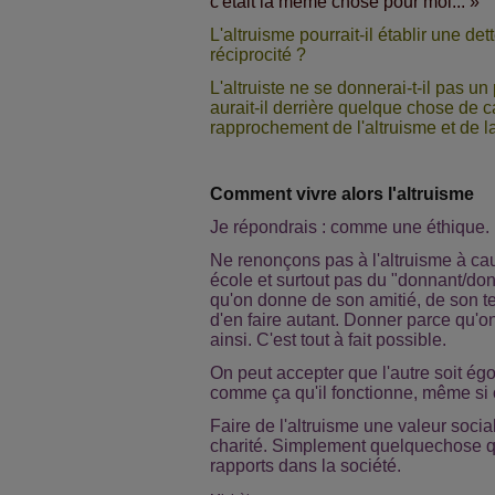
c'était la même chose pour moi... »
L'altruisme pourrait-il établir une det
réciprocité ?
L'altruiste ne se donnerai-t-il pas u
aurait-il derrière quelque chose de 
rapprochement de l'altruisme et de la
Comment vivre alors l'altruisme
Je répondrais : comme une éthique.
Ne renonçons pas à l'altruisme à ca
école et surtout pas du "donnant/don
qu'on donne de son amitié, de son te
d'en faire autant. Donner parce qu'o
ainsi. C'est tout à fait possible.
On peut accepter que l'autre soit égo
comme ça qu'il fonctionne, même si 
Faire de l'altruisme une valeur social
charité. Simplement quelquechose qu
rapports dans la société.