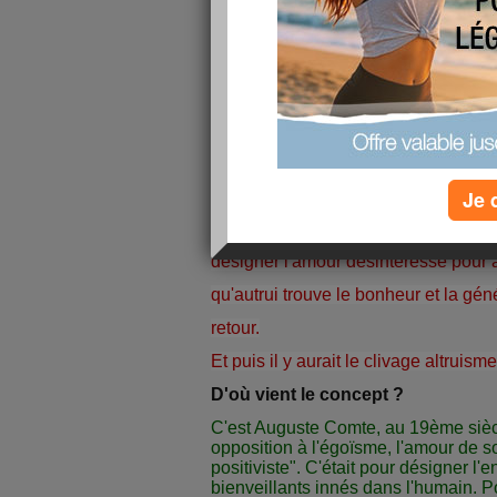
Je 
Dans le Petit Larousse l'altruisme s
désigner l'amour désintéressé pour au
qu'autrui trouve le bonheur et la gén
retour.
Et puis il y aurait le clivage altruis
D'où vient le concept ?
C'est Auguste Comte, au 19ème siècl
opposition à l'égoïsme, l'amour de 
positiviste". C'était pour désigner l
bienveillants innés dans l'humain. 