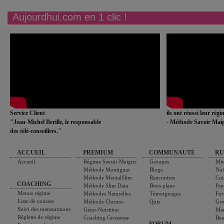
Aujourdhui.com en 1 clic !
Service Client
ils ont réussi leur rég
"Jean-Michel Berille, le responsable
- Méthode Savoir Maig
des télé-conseillers."
ACCUEIL
PREMIUM
COMMUNAUTÉ
RU
Accueil
Régime Savoir Maigrir
Groupes
Min
Méthode Montignac
Blogs
Nut
Méthode MentalSlim
Rencontres
Cui
COACHING
Méthode Slim Data
Bons plans
Psy
Menus régime
Méthodes Naturelles
Témoignages
For
Liste de courses
Méthode Chrono-
Quiz
Gro
Suivi des mensurations
Géno-Nutrition
Ma
Réglette de régime
Coaching Grossesse
Bea