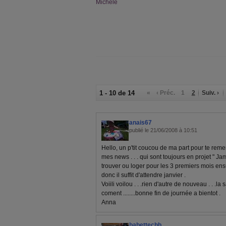
Michèle
1 - 10 de 14
«
‹ Préc.
1
2
Suiv. ›
anais67
publié le 21/06/2008 à 10:51
Hello, un p'tit coucou de ma part pour te reme
mes news . . . qui sont toujours en projet " Jam
trouver ou loger pour les 3 premiers mois ensui
donc il suffit d'attendre janvier .
Voiili voilou . . .rien d'autre de nouveau . . .l
coment ........bonne fin de journée a bientot .
Anna
babettechb