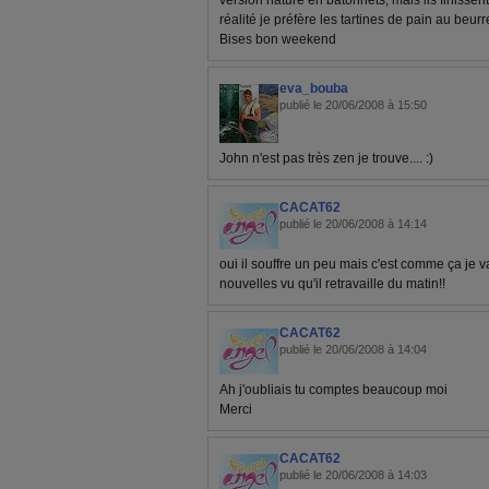
version nature en batonnets, mais ils finissent 
réalité je préfère les tartines de pain au beurre
Bises bon weekend
eva_bouba
publié le 20/06/2008 à 15:50
John n'est pas très zen je trouve.... :)
CACAT62
publié le 20/06/2008 à 14:14
oui il souffre un peu mais c'est comme ça je 
nouvelles vu qu'il retravaille du matin!!
CACAT62
publié le 20/06/2008 à 14:04
Ah j'oubliais tu comptes beaucoup moi
Merci
CACAT62
publié le 20/06/2008 à 14:03