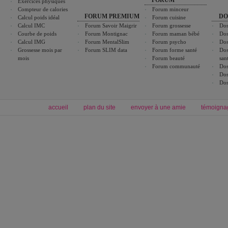
FORUM
Exercices physiques
Compteur de calories
Forum minceur
FORUM PREMIUM
DO
Calcul poids idéal
Forum cuisine
Calcul IMC
Forum Savoir Maigrir
Forum grossesse
Dos
Courbe de poids
Forum Montignac
Forum maman bébé
Dos
Calcul IMG
Forum MentalSlim
Forum psycho
Dos
Grossesse mois par
Forum SLIM data
Forum forme santé
Dos
mois
Forum beauté
san
Forum communauté
Dos
Dos
Dos
accueil
plan du site
envoyer à une amie
témoigna
Forum minceur
Forum cuisine
Commencer un régime
boissons, vins et cocktails
Alimentation équilibrée et nutrition
astuces et bons plans
Minceur
Recette cuisine
exercices physiques
recette facile
produits minceur
Recette poulet
Tags
:
ventre plat
|
maigrir des fesses
|
abdominaux
|
régime américain
|
régime mayo
|