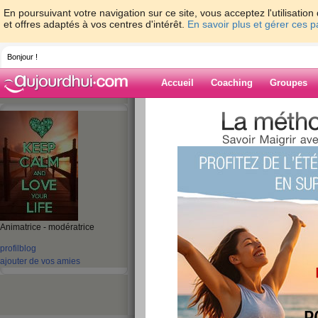
En poursuivant votre navigation sur ce site, vous acceptez l'utilisati
et offres adaptés à vos centres d'intérêt.
En savoir plus et gérer ces 
Bonjour !
Accueil
Coaching
Groupes
Accueil
>
espaces
>
micheleflochic
> L'al
Blog de michele
aide blog
L'altruisme
publié le 19/06/2008 à 13:25
Animatrice - modératrice
profil
blog
ajouter de vos amies