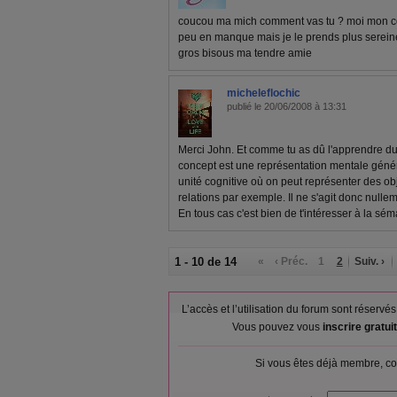
coucou ma mich comment vas tu ? moi mon coe
peu en manque mais je le prends plus serein
gros bisous ma tendre amie
micheleflochic
publié le 20/06/2008 à 13:31
Merci John. Et comme tu as dû l'apprendre dur
concept est une représentation mentale génér
unité cognitive où on peut représenter des o
relations par exemple. Il ne s'agit donc nullem
En tous cas c'est bien de t'intéresser à la sém
1 - 10 de 14
«
‹ Préc.
1
2
Suiv. ›
L’accès et l’utilisation du forum sont réser
Vous pouvez vous
inscrire gratu
Si vous êtes déjà membre, co