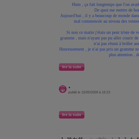
Hum , ça fait longtemps que l'on avait
De quoi me mettre de bo
Aujourd'hui , il y a beaucoup de monde dans l
mal commencée au niveau des ventes 
Si non ce matin j'étais un peut triste de v
gramme , mais n'ayant pas pu aller courir de 
n'ai pas réussi à brûler as
Heureusement , je n'ai pas pris un gramme non 
plus attention , d
lire la suite
.
publié le 15/05/2009 à 16:23
lire la suite