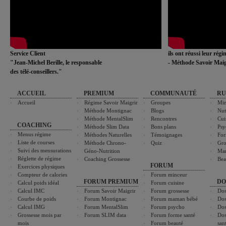
Service Client
ils ont réussi leur rég
"Jean-Michel Berille, le responsable
- Méthode Savoir Maig
des télé-conseillers."
ACCUEIL
PREMIUM
COMMUNAUTÉ
RU
Accueil
Régime Savoir Maigrir
Groupes
Min
Méthode Montignac
Blogs
Nut
Méthode MentalSlim
Rencontres
Cui
COACHING
Méthode Slim Data
Bons plans
Psy
Menus régime
Méthodes Naturelles
Témoignages
For
Liste de courses
Méthode Chrono-
Quiz
Gro
Suivi des mensurations
Géno-Nutrition
Ma
Réglette de régime
Coaching Grossesse
Bea
FORUM
Exercices physiques
Compteur de calories
Forum minceur
FORUM PREMIUM
DO
Calcul poids idéal
Forum cuisine
Calcul IMC
Forum Savoir Maigrir
Forum grossesse
Dos
Courbe de poids
Forum Montignac
Forum maman bébé
Dos
Calcul IMG
Forum MentalSlim
Forum psycho
Dos
Grossesse mois par
Forum SLIM data
Forum forme santé
Dos
mois
Forum beauté
san