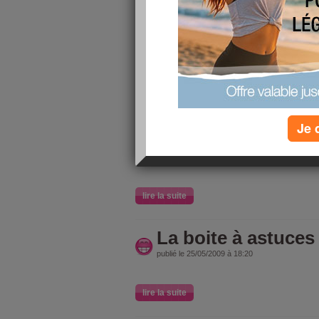
La boite à astuces
publié le 25/05/2009 à 18:25
Je suis bien d'accord !!!
lire la suite
Je 
La boite à astuces
publié le 25/05/2009 à 18:22
lire la suite
La boite à astuces
publié le 25/05/2009 à 18:20
lire la suite