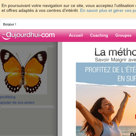
En poursuivant votre navigation sur ce site, vous acceptez l'utilisati
et offres adaptés à vos centres d'intérêt.
En savoir plus et gérer ces 
Bonjour !
Accueil
Coaching
Groupes
Accueil
>
espaces
>
mamly
Blog de mamly
aide blog
1 - 10 de 66
«
‹ Préc.
1
2
3
4
5
profil
blog
ajouter de vos amies
La boite à astuces
publié le 25/05/2009 à 18:28
lire la suite