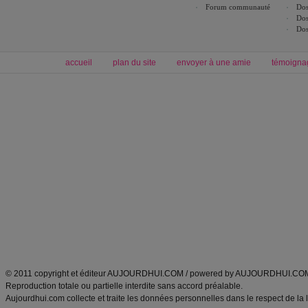
Forum communauté
Dos
Dos
Dos
accueil
plan du site
envoyer à une amie
témoigna
Forum minceur
Forum cuisine
Commencer un régime
boissons, vins et cocktails
Alimentation équilibrée et nutrition
astuces et bons plans
Minceur
Recette cuisine
exercices physiques
recette facile
produits minceur
Recette poulet
Tags
:
ventre plat
|
maigrir des fesses
|
abdominaux
|
régime américain
|
régime mayo
|
Découvrez aussi
:
exercices abdominaux
|
recette wok
|
ANXA Partenaires
:
Recette
de cuisine |
Recette cuisine
|
© 2011 copyright et éditeur AUJOURDHUI.COM / powered by AUJOURDHUI.CO
Reproduction totale ou partielle interdite sans accord préalable.
Aujourdhui.com collecte et traite les données personnelles dans le respect de la 