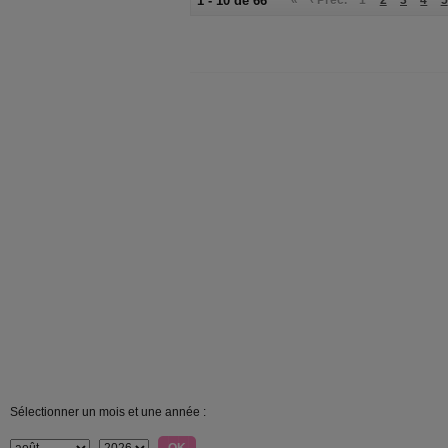
1 - 10 de 66
«
‹ Préc.
1
2
3
4
5
Sélectionner un mois et une année :