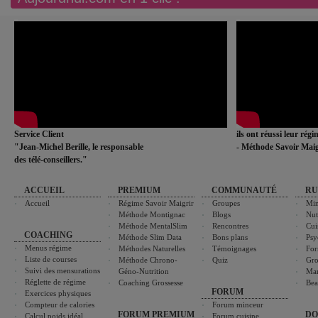
Service Client
ils ont réussi leur rég
"Jean-Michel Berille, le responsable
- Méthode Savoir Maig
des télé-conseillers."
ACCUEIL
PREMIUM
COMMUNAUTÉ
RU
Accueil
Régime Savoir Maigrir
Groupes
Min
Méthode Montignac
Blogs
Nut
Méthode MentalSlim
Rencontres
Cui
COACHING
Méthode Slim Data
Bons plans
Psy
Menus régime
Méthodes Naturelles
Témoignages
For
Liste de courses
Méthode Chrono-
Quiz
Gro
Suivi des mensurations
Géno-Nutrition
Ma
Réglette de régime
Coaching Grossesse
Bea
FORUM
Exercices physiques
Compteur de calories
Forum minceur
FORUM PREMIUM
DO
Calcul poids idéal
Forum cuisine