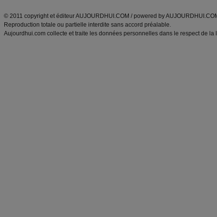
ANXA Partenaires
:
Recette
de cuisine |
Recette cuisine
|
© 2011 copyright et éditeur AUJOURDHUI.COM / powered by AUJOURDHUI.CO
Reproduction totale ou partielle interdite sans accord préalable.
Aujourdhui.com collecte et traite les données personnelles dans le respect de la 