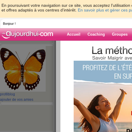
En poursuivant votre navigation sur ce site, vous acceptez l'utilisati
et offres adaptés à vos centres d'intérêt.
En savoir plus et gérer ces 
Bonjour !
Accueil
Coaching
Groupes
Accueil
>
espaces
>
mamly
> La boite à 
Blog de mamly
aide blog
La boite à astuces
publié le 25/05/2009 à 18:22
profil
blog
ajouter de vos amies
Oui c'est sur , mais ça j'ai du mal car je n'ai pas 
je vais essayer ...!