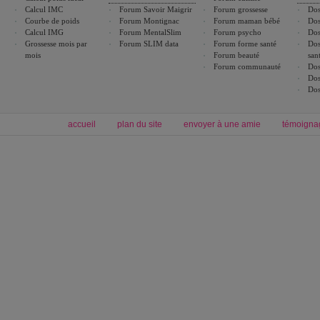
Calcul IMC
Forum Savoir Maigrir
Forum grossesse
Dos
Courbe de poids
Forum Montignac
Forum maman bébé
Dos
Calcul IMG
Forum MentalSlim
Forum psycho
Dos
Grossesse mois par
Forum SLIM data
Forum forme santé
Dos
mois
Forum beauté
san
Forum communauté
Dos
Dos
Dos
accueil
plan du site
envoyer à une amie
témoigna
Forum minceur
Forum cuisine
Commencer un régime
boissons, vins et cocktails
Alimentation équilibrée et nutrition
astuces et bons plans
Minceur
Recette cuisine
exercices physiques
recette facile
produits minceur
Recette poulet
Tags
:
ventre plat
|
maigrir des fesses
|
abdominaux
|
régime américain
|
régime mayo
|
Découvrez aussi
:
exercices abdominaux
|
recette wok
|