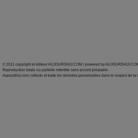
Minceur
Recette cuisine
exercices physiques
recette facile
produits minceur
Recette poulet
Tags
:
ventre plat
|
maigrir des fesses
|
abdominaux
|
régime américain
|
régime mayo
|
Découvrez aussi
:
exercices abdominaux
|
recette wok
|
ANXA Partenaires
:
Recette
de cuisine |
Recette cuisine
|
© 2011 copyright et éditeur AUJOURDHUI.COM / powered by AUJOURDHUI.CO
Reproduction totale ou partielle interdite sans accord préalable.
Aujourdhui.com collecte et traite les données personnelles dans le respect de la 