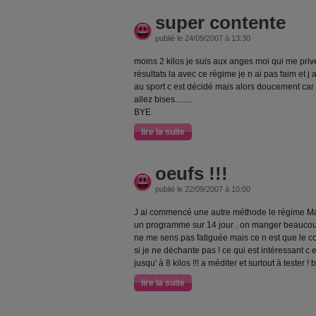
super contente
publié le 24/09/2007 à 13:30
moins 2 kilos je suis aux anges moi qui me priv
résultats la avec ce régime je n ai pas faim et j 
au sport c est décidé mais alors doucement car ca
allez bises........
BYE
lire la suite
oeufs !!!
publié le 22/09/2007 à 10:00
J ai commencé une autre méthode le régime Mallo
un programme sur 14 jour . on manger beaucoup d
ne me sens pas fatiguée mais ce n est que le 
si je ne déchante pas ! ce qui est intéressant c
jusqu' à 8 kilos !!! a méditer et surtout à tester ! 
lire la suite