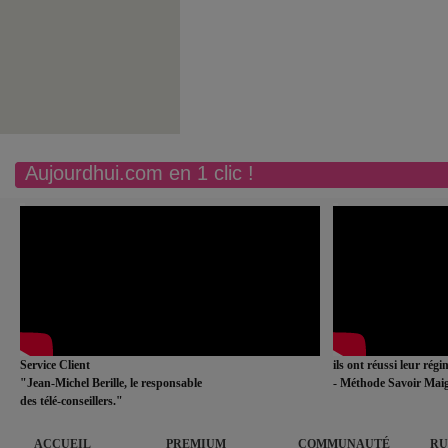
Aujourdhui.com en 1 clic !
Service Client
ils ont réussi leur rég
"Jean-Michel Berille, le responsable
- Méthode Savoir Maig
des télé-conseillers."
ACCUEIL
PREMIUM
COMMUNAUTÉ
RU