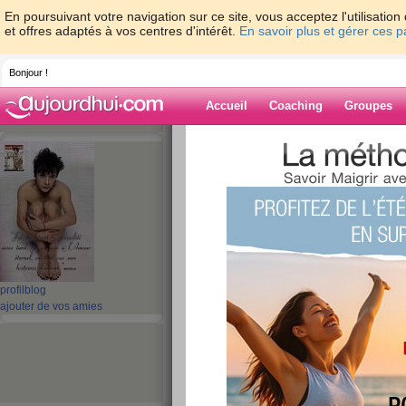
En poursuivant votre navigation sur ce site, vous acceptez l'utilisati
et offres adaptés à vos centres d'intérêt.
En savoir plus et gérer ces 
Bonjour !
Accueil
Coaching
Groupes
Accueil
>
espaces
>
magloire76
Blog de magloi
aide blog
1 - 10 de 13
«
‹ Préc.
1
2
Suiv. ›
profil
blog
ajouter de vos amies
lundi - je recomme
publié le 14/10/2007 à 18:50
salut à tous ! je recommence demain mon régime 
! je suis très motivée car je sais que ça va marc
beaucoup d' oeuf mais j'ai fait le plein !! en plus 