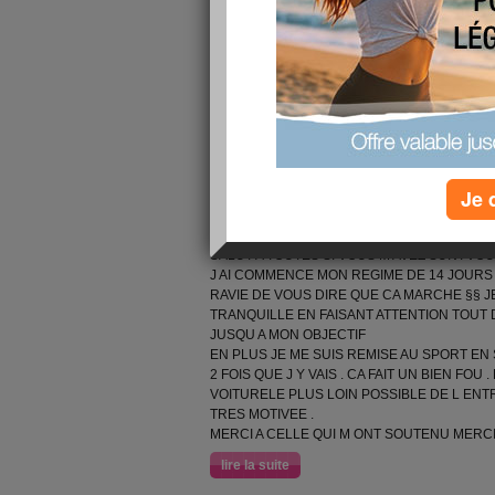
vendredi mon fils était malade alors vendredi proc
doucement sinon ça va faire mal !! j'essaye en 
minceur" qui est vendue sur téléshopping pour ai
un gout orange en plus une bouteille par jour suff
nouvelles . ... biz
lire la suite
FIN DES 14 JOUR
Je 
publié le 06/10/2007 à 12:41
SALUT A TOUTES SI VOUS M AVEZ SUIVI VO
J AI COMMENCE MON REGIME DE 14 JOURS !J
RAVIE DE VOUS DIRE QUE CA MARCHE §§ J
TRANQUILLE EN FAISANT ATTENTION TOUT
JUSQU A MON OBJECTIF
EN PLUS JE ME SUIS REMISE AU SPORT EN
2 FOIS QUE J Y VAIS . CA FAIT UN BIEN FOU
VOITURELE PLUS LOIN POSSIBLE DE L ENTR
TRES MOTIVEE .
MERCI A CELLE QUI M ONT SOUTENU MERCI 
lire la suite