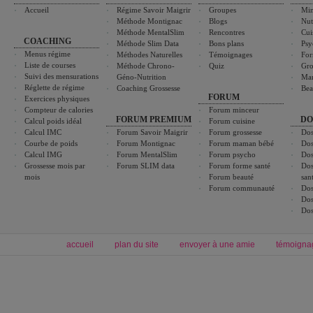
Accueil
Régime Savoir Maigrir
Groupes
Min
Méthode Montignac
Blogs
Nut
Méthode MentalSlim
Rencontres
Cui
COACHING
Méthode Slim Data
Bons plans
Psy
Menus régime
Méthodes Naturelles
Témoignages
For
Liste de courses
Méthode Chrono-
Quiz
Gro
Suivi des mensurations
Géno-Nutrition
Ma
Réglette de régime
Coaching Grossesse
Bea
FORUM
Exercices physiques
Compteur de calories
Forum minceur
FORUM PREMIUM
DO
Calcul poids idéal
Forum cuisine
Calcul IMC
Forum Savoir Maigrir
Forum grossesse
Dos
Courbe de poids
Forum Montignac
Forum maman bébé
Dos
Calcul IMG
Forum MentalSlim
Forum psycho
Dos
Grossesse mois par
Forum SLIM data
Forum forme santé
Dos
mois
Forum beauté
san
Forum communauté
Dos
Dos
Dos
accueil
plan du site
envoyer à une amie
témoigna
Forum minceur
Forum cuisine
Commencer un régime
boissons, vins et cocktails
Alimentation équilibrée et nutrition
astuces et bons plans