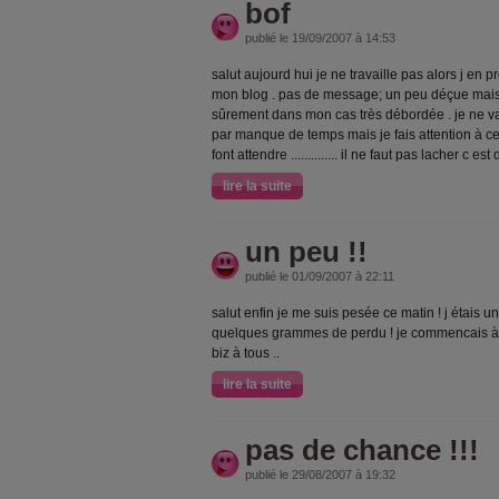
bof
publié le 19/09/2007 à 14:53
salut aujourd hui je ne travaille pas alors j en p
mon blog . pas de message; un peu déçue mais t
sûrement dans mon cas très débordée . je ne va
par manque de temps mais je fais attention à ce
font attendre .............. il ne faut pas lacher c est di
lire la suite
un peu !!
publié le 01/09/2007 à 22:11
salut enfin je me suis pesée ce matin ! j étais 
quelques grammes de perdu ! je commencais à 
biz à tous ..
lire la suite
pas de chance !!!
publié le 29/08/2007 à 19:32