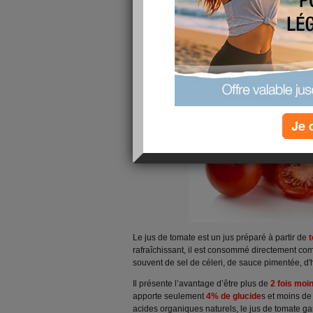
oublie souvent
le jus de tomate
et pourtant c’es
Je 
Le jus de tomate est un jus préparé à partir de
rafraîchissant, il est consommé directement co
souvent de sel de céleri, de sauce pimentée, d'
Il présente l’avantage d’être plus de
2 fois moi
apporte seulement
4% de glucide
s et moins d
acides organiques naturels, le jus de tomate ga