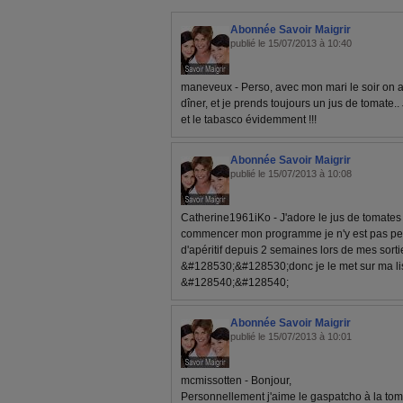
Abonnée Savoir Maigrir
publié le 15/07/2013 à 10:40
maneveux - Perso, avec mon mari le soir on a
dîner, et je prends toujours un jus de tomate.. 
et le tabasco évidemment !!!
Abonnée Savoir Maigrir
publié le 15/07/2013 à 10:08
Catherine1961iKo - J'adore le jus de tomates
commencer mon programme je n'y est pas pen
d'apéritif depuis 2 semaines lors de mes sorti
&#128530;&#128530;donc je le met sur ma lis
&#128540;&#128540;
Abonnée Savoir Maigrir
publié le 15/07/2013 à 10:01
mcmissotten - Bonjour,
Personnellement j'aime le gaspatcho à la toma