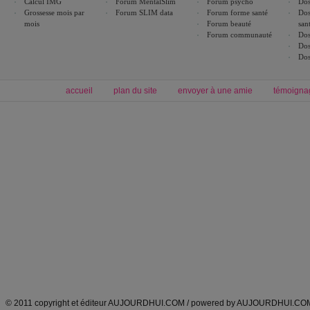
Calcul IMG
Forum MentalSlim
Forum psycho
Dos
Grossesse mois par
Forum SLIM data
Forum forme santé
Dos
mois
Forum beauté
san
Forum communauté
Dos
Dos
Dos
accueil
plan du site
envoyer à une amie
témoigna
Forum minceur
Forum cuisine
Commencer un régime
boissons, vins et cocktails
Alimentation équilibrée et nutrition
astuces et bons plans
Minceur
Recette cuisine
exercices physiques
recette facile
produits minceur
Recette poulet
Tags
:
ventre plat
|
maigrir des fesses
|
abdominaux
|
régime américain
|
régime mayo
|
Découvrez aussi
:
exercices abdominaux
|
recette wok
|
ANXA Partenaires
:
Recette
de cuisine |
Recette cuisine
|
© 2011 copyright et éditeur AUJOURDHUI.COM / powered by AUJOURDHUI.CO