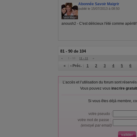
Abonnée Savoir Maigrir
publié le 15/07/2013 à 08:50
anoush2 - C'est délicieux l'été comme apéritif
81 - 90 de 104
«
1 - 10
11 - 11
»
«
‹ Préc.
1
2
3
4
5
6
L’accès et l’utilisation du forum sont réser
Vous pouvez vous
inscrire gratu
Si vous êtes déjà membre, co
votre pseudo :
votre mot de passe :
(envoyé par email)