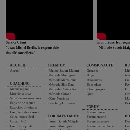
Service Client
ils ont réussi leur rég
"Jean-Michel Berille, le responsable
- Méthode Savoir Maig
des télé-conseillers."
ACCUEIL
PREMIUM
COMMUNAUTÉ
RU
Accueil
Régime Savoir Maigrir
Groupes
Min
Méthode Montignac
Blogs
Nut
Méthode MentalSlim
Rencontres
Cui
COACHING
Méthode Slim Data
Bons plans
Psy
Menus régime
Méthodes Naturelles
Témoignages
For
Liste de courses
Méthode Chrono-
Quiz
Gro
Suivi des mensurations
Géno-Nutrition
Ma
Réglette de régime
Coaching Grossesse
Bea
FORUM
Exercices physiques
Compteur de calories
Forum minceur
FORUM PREMIUM
DO
Calcul poids idéal
Forum cuisine
Calcul IMC
Forum Savoir Maigrir
Forum grossesse
Dos
Courbe de poids
Forum Montignac
Forum maman bébé
Dos