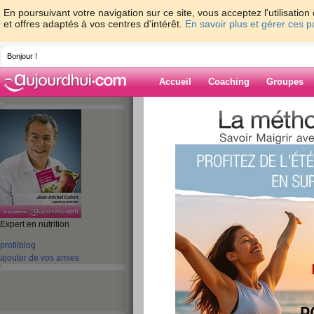
En poursuivant votre navigation sur ce site, vous acceptez l'utilisati
et offres adaptés à vos centres d'intérêt.
En savoir plus et gérer ces 
Bonjour !
Accueil
Coaching
Groupes
Accueil
>
espaces
>
jeanmichelcohen
> Z
Blog de jeanmi
aide blog
Expert en nutrition
Zoom sur le jus d
profil
blog
publié le 15/07/2013 à 05:31
ajouter de vos amies
Bonjour,
A l’apéritif, vous recherchez une boisson rafraî