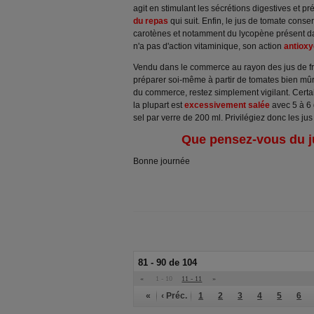
agit en stimulant les sécrétions digestives et pr
du repas
qui suit. Enfin, le jus de tomate cons
carotènes et notamment du lycopène présent dan
n'a pas d'action vitaminique, son action
antiox
Vendu dans le commerce au rayon des jus de frui
préparer soi-même à partir de tomates bien mûr
du commerce, restez simplement vigilant. Certai
la plupart est
excessivement salée
avec 5 à 6 g
sel par verre de 200 ml. Privilégiez donc les ju
Que pensez-vous du j
Bonne journée
81 - 90 de 104
«
1 - 10
11 - 11
»
«
‹ Préc.
1
2
3
4
5
6