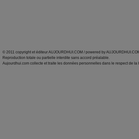
exercices physiques
recette facile
produits minceur
Recette poulet
Tags
:
ventre plat
|
maigrir des fesses
|
abdominaux
|
régime américain
|
régime mayo
|
Découvrez aussi
:
exercices abdominaux
|
recette wok
|
ANXA Partenaires
:
Recette
de cuisine |
Recette cuisine
|
© 2011 copyright et éditeur AUJOURDHUI.COM / powered by AUJOURDHUI.CO
Reproduction totale ou partielle interdite sans accord préalable.
Aujourdhui.com collecte et traite les données personnelles dans le respect de la 