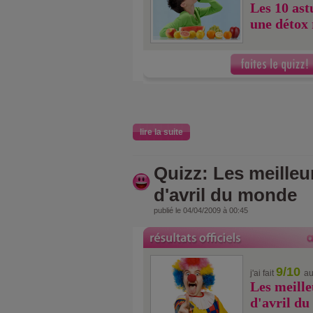
Les 10 ast
une détox 
lire la suite
Quizz: Les meille
d'avril du monde
publié le 04/04/2009 à 00:45
9/10
j'ai fait
au
Les meille
d'avril d