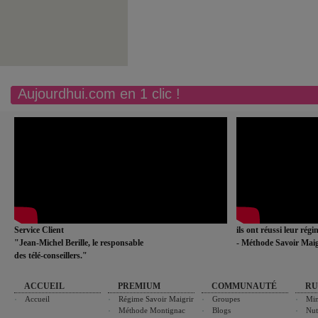
Aujourdhui.com en 1 clic !
Service Client
ils ont réussi leur rég
"Jean-Michel Berille, le responsable
- Méthode Savoir Maig
des télé-conseillers."
ACCUEIL
PREMIUM
COMMUNAUTÉ
RU
Accueil
Régime Savoir Maigrir
Groupes
Min
Méthode Montignac
Blogs
Nut