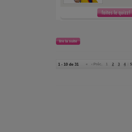
lire la suite
1 - 10 de 31
«
‹ Préc.
1
2
3
4
S