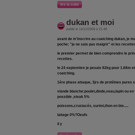
lire la suite
dukan et moi
publié le 14/12/2009 à 21:48
avant de m'inscrire au coatching dukan, je me
poche: "je ne sais pas maigrir" et les recette
le premier permet de bien comprendre le prin
recettes.
le 24 septembre je pesais 92kg pour 1.68m et
coatching.
1ère phase attaque, 3jrs de protéines pures s
viande blanche:poulet,dinde,veau,lapin ou en
possible ,steak 5%
poissons,crustacés, surimi,thon en bte.....
laitage 0%?Oeufs
il y