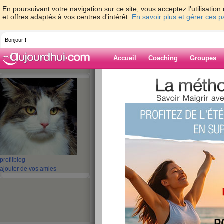
En poursuivant votre navigation sur ce site, vous acceptez l'utilisati
et offres adaptés à vos centres d'intérêt.
En savoir plus et gérer ces 
Bonjour !
Accueil
Coaching
Groupes
Accueil
>
espaces
>
indecise
Blog de indecis
aide blog
1 - 10 de 31
«
‹ Préc.
1
2
3
4
S
profil
blog
ajouter de vos amies
2eme jour du pro
publié le 26/06/2012 à 22:26
pas de dérapage aujourd'hui,je ne suis pas le me
aux équivalences! et les plans repas m'aident e
aujourd'hui.com!