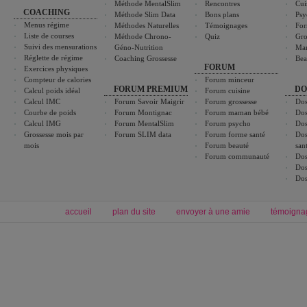
Méthode MentalSlim
Rencontres
Cui
COACHING
Méthode Slim Data
Bons plans
Psy
Menus régime
Méthodes Naturelles
Témoignages
For
Liste de courses
Méthode Chrono-
Quiz
Gro
Suivi des mensurations
Géno-Nutrition
Ma
Réglette de régime
Coaching Grossesse
Bea
FORUM
Exercices physiques
Compteur de calories
Forum minceur
FORUM PREMIUM
DO
Calcul poids idéal
Forum cuisine
Calcul IMC
Forum Savoir Maigrir
Forum grossesse
Dos
Courbe de poids
Forum Montignac
Forum maman bébé
Dos
Calcul IMG
Forum MentalSlim
Forum psycho
Dos
Grossesse mois par
Forum SLIM data
Forum forme santé
Dos
mois
Forum beauté
san
Forum communauté
Dos
Dos
Dos
accueil
plan du site
envoyer à une amie
témoigna
Forum minceur
Forum cuisine
Commencer un régime
boissons, vins et cocktails
Alimentation équilibrée et nutrition
astuces et bons plans
Minceur
Recette cuisine