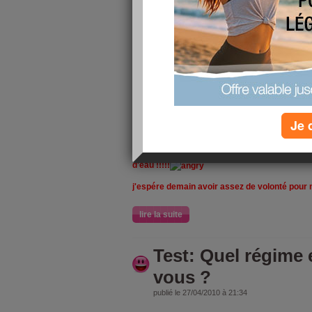
j'ai fait une bonne marche d'une heure avec un
vignobles de Segonzac!
lire la suite
1er jour du prog
publié le 25/06/2012 à 22:38
Je 
voila,pour le 1er jour,j'ai bien tenu le cap tout
envie de lait chaud et de miel,plus une part de 
d'eau !!!!!
j'espére demain avoir assez de volonté pour 
lire la suite
Test: Quel régime e
vous ?
publié le 27/04/2010 à 21:34