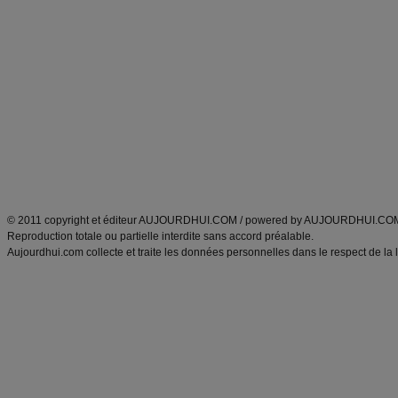
Alimentation équilibrée et nutrition
astuces et bons plans
Minceur
Recette cuisine
exercices physiques
recette facile
produits minceur
Recette poulet
Tags
:
ventre plat
|
maigrir des fesses
|
abdominaux
|
régime américain
|
régime mayo
|
Découvrez aussi
:
exercices abdominaux
|
recette wok
|
ANXA Partenaires
:
Recette
de cuisine |
Recette cuisine
|
© 2011 copyright et éditeur AUJOURDHUI.COM / powered by AUJOURDHUI.CO
Reproduction totale ou partielle interdite sans accord préalable.
Aujourdhui.com collecte et traite les données personnelles dans le respect de la 