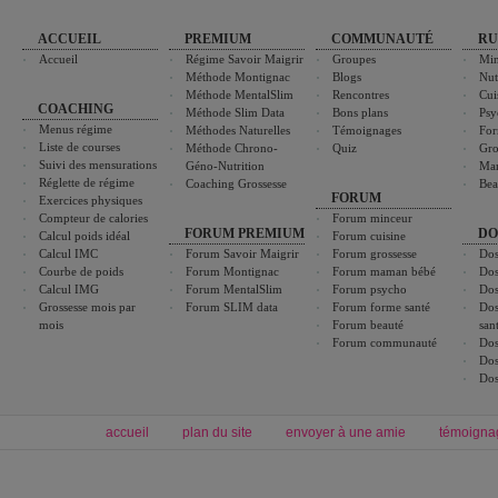
ACCUEIL
PREMIUM
COMMUNAUTÉ
RU
Accueil
Régime Savoir Maigrir
Groupes
Min
Méthode Montignac
Blogs
Nut
Méthode MentalSlim
Rencontres
Cui
COACHING
Méthode Slim Data
Bons plans
Psy
Menus régime
Méthodes Naturelles
Témoignages
For
Liste de courses
Méthode Chrono-
Quiz
Gro
Suivi des mensurations
Géno-Nutrition
Ma
Réglette de régime
Coaching Grossesse
Bea
FORUM
Exercices physiques
Compteur de calories
Forum minceur
FORUM PREMIUM
DO
Calcul poids idéal
Forum cuisine
Calcul IMC
Forum Savoir Maigrir
Forum grossesse
Dos
Courbe de poids
Forum Montignac
Forum maman bébé
Dos
Calcul IMG
Forum MentalSlim
Forum psycho
Dos
Grossesse mois par
Forum SLIM data
Forum forme santé
Dos
mois
Forum beauté
san
Forum communauté
Dos
Dos
Dos
accueil
plan du site
envoyer à une amie
témoigna
Forum minceur
Forum cuisine
Commencer un régime
boissons, vins et cocktails