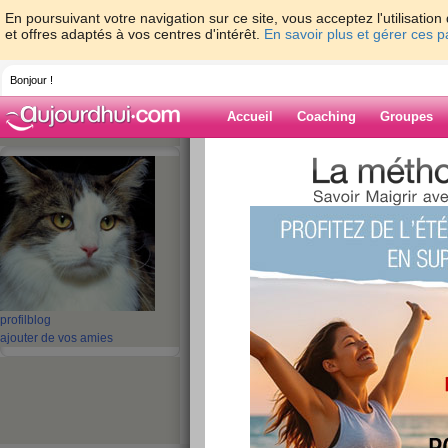
En poursuivant votre navigation sur ce site, vous acceptez l'utilisati
et offres adaptés à vos centres d'intérêt.
En savoir plus et gérer ces 
Bonjour !
Accueil
Coaching
Groupes
Accueil
>
espaces
>
indecise
> ?????
Blog de indecis
aide blog
?????
publié le 04/05/2009 à 22:12
profil
blog
ajouter de vos amies
JE VIENS DE FAIRE UN ARTICLE ET IL DISPA
L'EQUIPE DE M'AVOIR DEPANNEE...PEUT ETR
PARESSEUSE POUR ECRIRE!!!!!