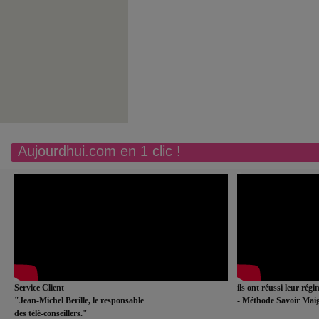
Aujourdhui.com en 1 clic !
Service Client
ils ont réussi leur rég
"Jean-Michel Berille, le responsable
- Méthode Savoir Maig
des télé-conseillers."