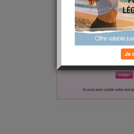
L’accès et l’utilisation du forum sont réser
Vous pouvez vous
inscrire gratu
Si vous êtes déjà membre, co
Je 
votre pseudo :
votre mot de passe :
(envoyé par email)
Si vous avez oublié votre mot 