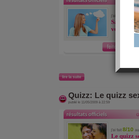
4/10
j'ai fait
au
Savez-vous
vos rêves 
lire la suite
Quizz: Le quizz se
publié le 11/05/2009 à 22:59
8/10
j'ai fait
au
Le quizz s