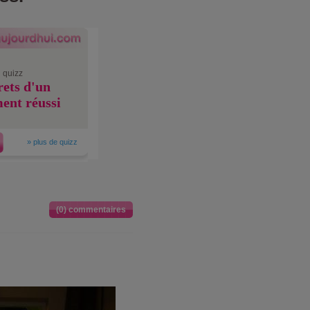
 quizz
rets d'un
ent réussi
»
plus de quizz
(0) commentaires