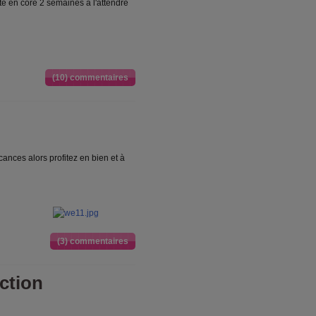
en core 2 semaines à l'attendre
(10) commentaires
cances alors profitez en bien et à
(3) commentaires
ction