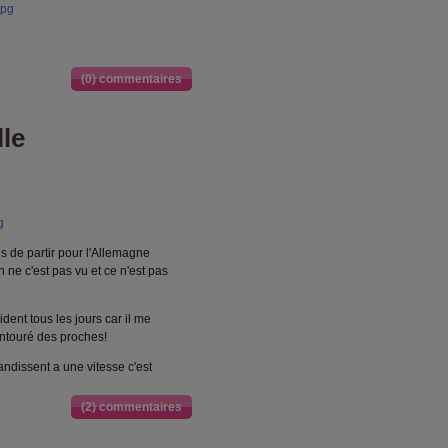
(0) commentaires
lle
 de partir pour l'Allemagne
 ne c'est pas vu et ce n'est pas
ident tous les jours car il me
ntouré des proches!
andissent a une vitesse c'est
(2) commentaires