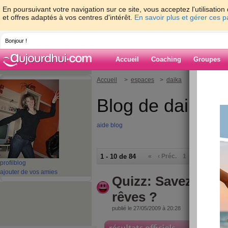
En poursuivant votre navigation sur ce site, vous acceptez l'utilisati
et offres adaptés à vos centres d'intérêt.
En savoir plus et gérer ces 
Bonjour !
Accueil
Coaching
Groupes
Accueil
>
espaces
>
daika
Blog de daika
aide blog
1 - 10 de 84
«
‹ Préc.
1
2
3
4
5
profil
blog
ajouter de vos amies
Quizz: Savez-vous 
rêves ?
publié le 27/05/2009 à 20:28