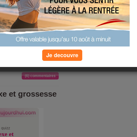
 quizz
 interpréter
?
»
plus de quizz
Je decouvre
(6) commentaires
xe et grossesse
 quizz
exe et