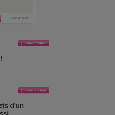
»
plus de quizz
(0) commentaires
!
(0) commentaires
ets d'un
ssi