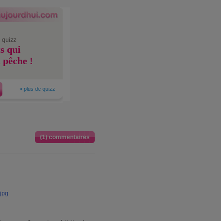
 quizz
s qui
 pêche !
»
plus de quizz
(1) commentaires