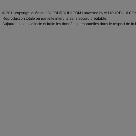
ANXA Partenaires
:
Recette
de cuisine |
Recette cuisine
|
© 2011 copyright et éditeur AUJOURDHUI.COM / powered by AUJOURDHUI.CO
Reproduction totale ou partielle interdite sans accord préalable.
Aujourdhui.com collecte et traite les données personnelles dans le respect de la 