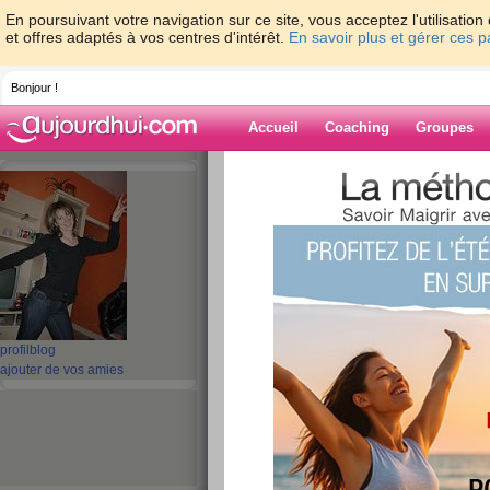
En poursuivant votre navigation sur ce site, vous acceptez l'utilisati
et offres adaptés à vos centres d'intérêt.
En savoir plus et gérer ces 
Bonjour !
Accueil
Coaching
Groupes
Accueil
>
espaces
>
daika
Blog de daika
aide blog
31 - 40 de 84
«
‹ Préc.
1
2
3
4
5
profil
blog
ajouter de vos amies
week end suite
publié le 02/10/2008 à 16:20
coucou comme promis la fin du week end rien d'ex
pèpère mèmère