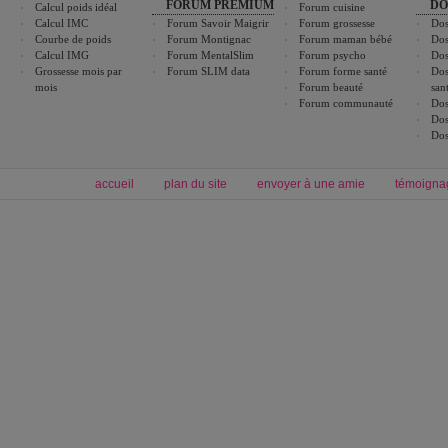
FORUM PREMIUM
DO
Calcul poids idéal
Forum cuisine
Calcul IMC
Forum Savoir Maigrir
Forum grossesse
Dos
Courbe de poids
Forum Montignac
Forum maman bébé
Dos
Calcul IMG
Forum MentalSlim
Forum psycho
Dos
Grossesse mois par
Forum SLIM data
Forum forme santé
Dos
mois
Forum beauté
san
Forum communauté
Dos
Dos
Dos
accueil
plan du site
envoyer à une amie
témoigna
Forum minceur
Forum cuisine
Commencer un régime
boissons, vins et cocktails
Alimentation équilibrée et nutrition
astuces et bons plans
Minceur
Recette cuisine
exercices physiques
recette facile
produits minceur
Recette poulet
Tags
:
ventre plat
|
maigrir des fesses
|
abdominaux
|
régime américain
|
régime mayo
|
Découvrez aussi
:
exercices abdominaux
|
recette wok
|