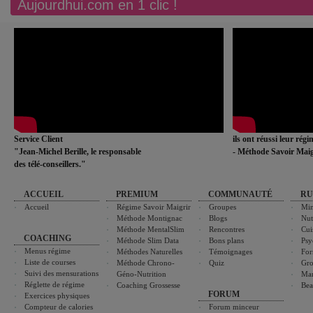
Aujourdhui.com en 1 clic !
Service Client
ils ont réussi leur rég
"Jean-Michel Berille, le responsable
- Méthode Savoir Maig
des télé-conseillers."
ACCUEIL
PREMIUM
COMMUNAUTÉ
RU
Accueil
Régime Savoir Maigrir
Groupes
Min
Méthode Montignac
Blogs
Nut
Méthode MentalSlim
Rencontres
Cui
COACHING
Méthode Slim Data
Bons plans
Psy
Menus régime
Méthodes Naturelles
Témoignages
For
Liste de courses
Méthode Chrono-
Quiz
Gro
Suivi des mensurations
Géno-Nutrition
Ma
Réglette de régime
Coaching Grossesse
Bea
FORUM
Exercices physiques
Compteur de calories
Forum minceur