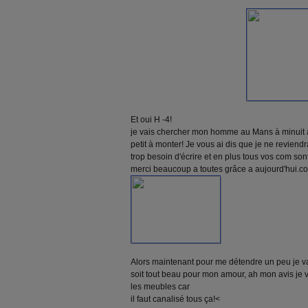
Et oui H -4!
je vais chercher mon homme au Mans à minuit a
petit à monter! Je vous ai dis que je ne reviend
trop besoin d'écrire et en plus tous vos com son
merci beaucoup a toutes grâce a aujourd'hui.com
Alors maintenant pour me détendre un peu je v
soit tout beau pour mon amour, ah mon avis je va
les meubles car
il faut canalisé tous ça!<