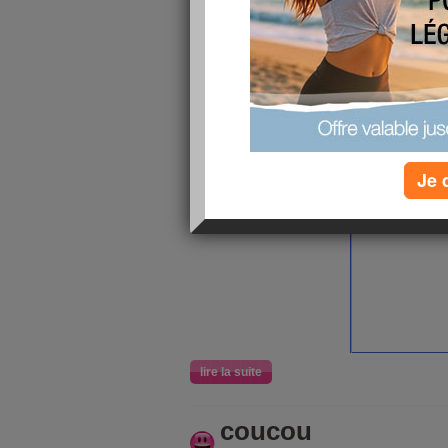
et ensuite je suis aller faire un tour au vide gren
avais à peine 70 exposant je n'ai rien trouvé q
remplir mon grenier! lol
Après je suis aller encourager mon chéri qui jo
Je 
madisonlou.
lire la suite
coucou