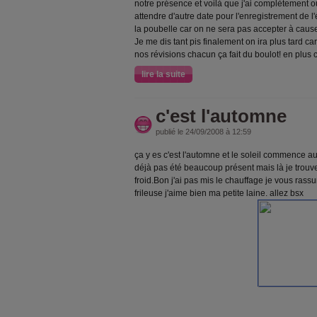
notre présence et voilà que j'ai complètement ou
attendre d'autre date pour l'enregistrement de l'é
la poubelle car on ne sera pas accepter à cause
Je me dis tant pis finalement on ira plus tard c
nos révisions chacun ça fait du boulot! en plus c
lire la suite
c'est l'automne
publié le 24/09/2008 à 12:59
ça y es c'est l'automne et le soleil commence aus
déjà pas été beaucoup présent mais là je trouv
froid.Bon j'ai pas mis le chauffage je vous rassu
frileuse j'aime bien ma petite laine. allez bsx