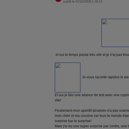
publié le 01/10/2008 à 18:14
et oui le temps passe très vite et je n'ai pas tro
Je vous raconte rapidos le week
Et oui je fais une séance de test avec une copine
vite!
Finalement mon apéritif dinatoire n'a pas vraimen
mon chéri et ma cousine car tous le monde étais
surprise tue le surprise!
Mais j'ai eu une super surprise par contre, une