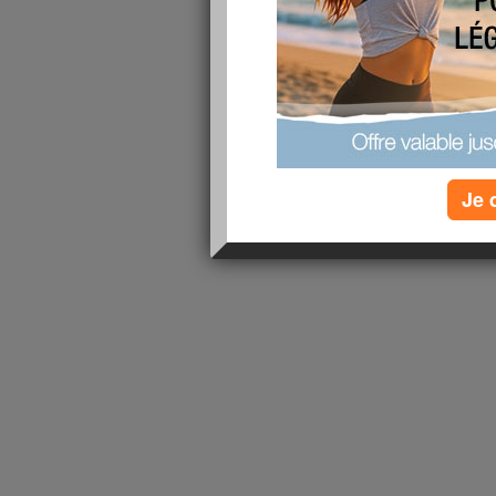
lire la suite
1 - 1 de 1
«
‹ Préc.
1
Suiv. ›
»
Je 