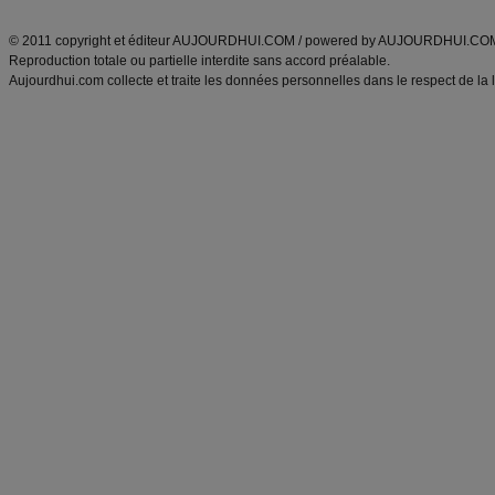
ANXA Partenaires
:
Recette
de cuisine |
Recette cuisine
|
© 2011 copyright et éditeur AUJOURDHUI.COM / powered by AUJOURDHUI.CO
Reproduction totale ou partielle interdite sans accord préalable.
Aujourdhui.com collecte et traite les données personnelles dans le respect de la 