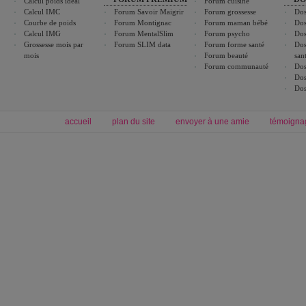
Calcul poids idéal
Forum cuisine
Calcul IMC
Forum Savoir Maigrir
Forum grossesse
Dos
Courbe de poids
Forum Montignac
Forum maman bébé
Dos
Calcul IMG
Forum MentalSlim
Forum psycho
Dos
Grossesse mois par
Forum SLIM data
Forum forme santé
Dos
mois
Forum beauté
san
Forum communauté
Dos
Dos
Dos
accueil
plan du site
envoyer à une amie
témoigna
Forum minceur
Forum cuisine
Commencer un régime
boissons, vins et cocktails
Alimentation équilibrée et nutrition
astuces et bons plans
Minceur
Recette cuisine
exercices physiques
recette facile
produits minceur
Recette poulet
Tags
:
ventre plat
|
maigrir des fesses
|
abdominaux
|
régime américain
|
régime mayo
|
Découvrez aussi
:
exercices abdominaux
|
recette wok
|