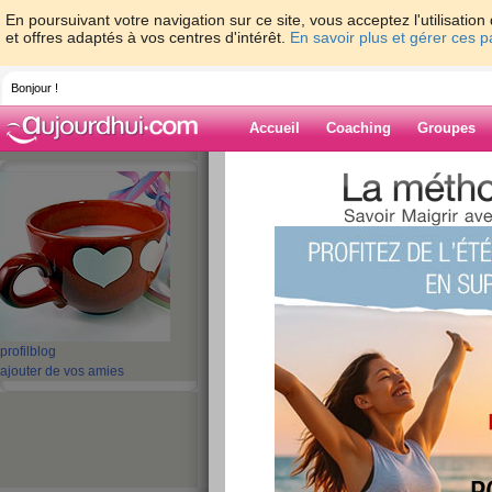
En poursuivant votre navigation sur ce site, vous acceptez l'utilisati
et offres adaptés à vos centres d'intérêt.
En savoir plus et gérer ces 
Bonjour !
Accueil
Coaching
Groupes
Accueil
>
espaces
>
bonnehumeur
Blog de bonne
aide blog
1 - 1 de 1
«
‹ Préc.
1
Suiv. ›
»
profil
blog
ajouter de vos amies
Je m’appelle...
publié le 25/05/2008 à 19:32
Je m’appelle...Christine j'ai 3 enfants qui sont
un peu à moi et retrouver la forme dans tous le