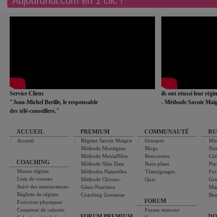
Aujourdhui.com en 1 clic !
Service Client
ils ont réussi leur rég
"Jean-Michel Berille, le responsable
- Méthode Savoir Maig
des télé-conseillers."
ACCUEIL
PREMIUM
COMMUNAUTÉ
RU
Accueil
Régime Savoir Maigrir
Groupes
Min
Méthode Montignac
Blogs
Nut
Méthode MentalSlim
Rencontres
Cui
COACHING
Méthode Slim Data
Bons plans
Psy
Menus régime
Méthodes Naturelles
Témoignages
For
Liste de courses
Méthode Chrono-
Quiz
Gro
Suivi des mensurations
Géno-Nutrition
Ma
Réglette de régime
Coaching Grossesse
Bea
FORUM
Exercices physiques
Compteur de calories
Forum minceur
FORUM PREMIUM
DO