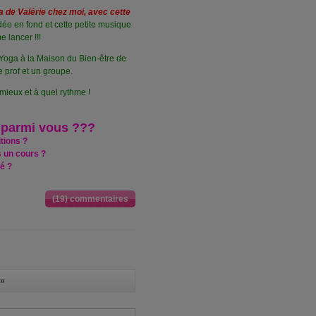
 de Valérie chez moi, avec cette
idéo en fond et cette petite musique
e lancer !!!
 Yoga à la Maison du Bien-être de
e prof et un groupe.
mieux et à quel rythme !
a parmi vous ???
tions ?
s un cours ?
é ?
(19) commentaires
»