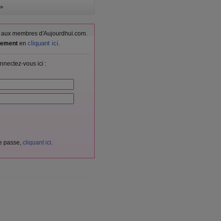
»
vés aux membres d'Aujourdhui.com.
cliquant ici
itement
en
.
nnectez-vous ici :
de passe,
cliquant ici
.