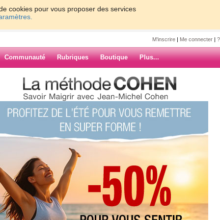
on de cookies pour vous proposer des services
paramètres.
M'inscrire
|
Me connecter
|
?
Communauté
Rubriques
Boutique
Plus...
herche MON rythme et MA
uville
ythme et MA
ARCHIVES