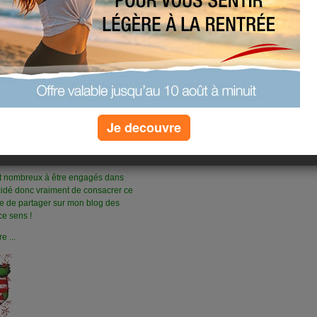
Je decouvre
t nombreux à être engagés dans
écidé donc vraiment de consacrer ce
e de partager sur mon blog des
ce sens !
e ...