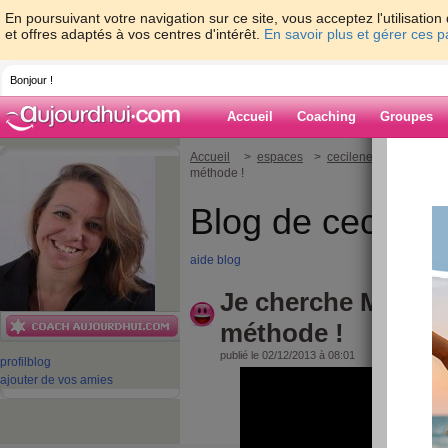
En poursuivant votre navigation sur ce site, vous acceptez l'utilisati
et offres adaptés à vos centres d'intérêt.
En savoir plus et gérer ces 
Bonjour !
Accueil
Coaching
Groupes
Accueil
>
espaces
>
cecileneuville
> Je c
méthode !
Blog de cecilene
aide blog
Je cherche MON r
méthode !
publié le 02/12/2013 à 08:01
profil
blog
ajouter de vos amies