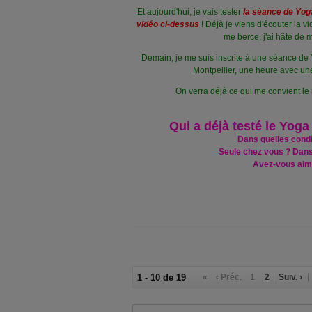
Et aujourd'hui, je vais tester
la séance de Yoga
vidéo ci-dessus
! Déjà je viens d'écouter la v
me berce, j'ai hâte de m
Demain, je me suis inscrite à une séance de
Montpellier, une heure avec un
On verra déjà ce qui me convient le 
Qui a déjà testé le Yog
Dans quelles condi
Seule chez vous ? Dan
Avez-vous aim
1 - 10 de 19
«
‹ Préc.
1
2
Suiv. ›