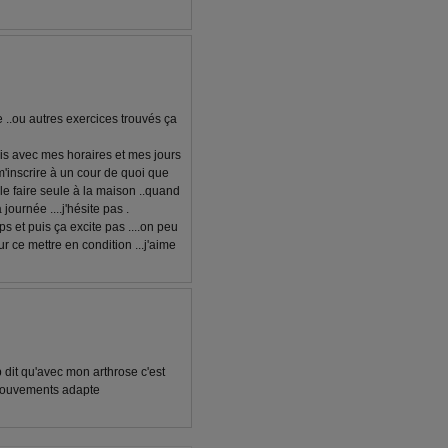
e ..ou autres exercices trouvés ça
ais avec mes horaires et mes jours
 m'inscrire à un cour de quoi que
à le faire seule à la maison ..quand
journée ....j'hésite pas .
ps et puis ça excite pas ....on peu
ur ce mettre en condition ...j'aime
 dit qu'avec mon arthrose c'est
 mouvements adapte