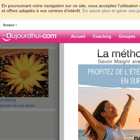
En poursuivant votre navigation sur ce site, vous acceptez l'utilisati
et offres adaptés à vos centres d'intérêt.
En savoir plus et gérer ces 
Bonjour !
Accueil
Coaching
Groupes
Accueil
>
espaces
>
catmac
Blog de catmac
aide blog
1 - 10 de 92
«
‹ Préc.
1
2
3
4
5
profil
blog
ajouter de vos amies
DIMANCHE
publié le 17/04/2011 à 21:48