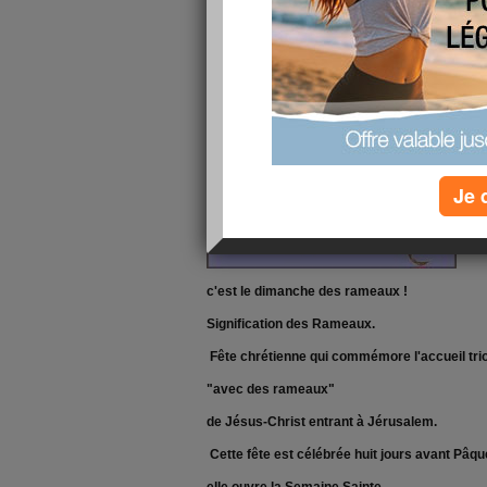
Je 
c'est le dimanche des rameaux !
Signification des Rameaux.
Fête chrétienne qui commémore l'accueil tr
"avec des rameaux"
de Jésus-Christ entrant à Jérusalem.
Cette fête est célébrée huit jours avant Pâqu