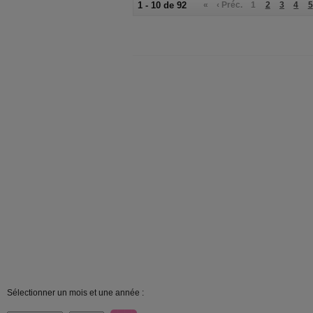
1 - 10 de 92
«
‹ Préc.
1
2
3
4
5
Sélectionner un mois et une année :