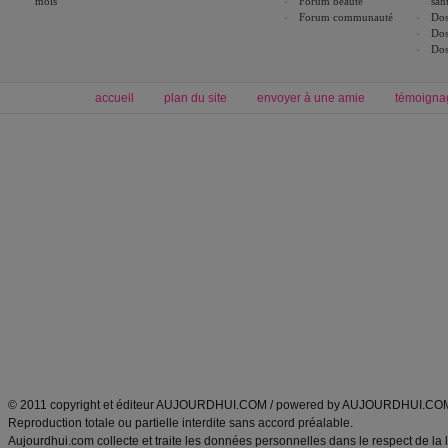
mois
Forum beauté
san
Forum communauté
Dos
Dos
Dos
accueil
plan du site
envoyer à une amie
témoigna
Forum minceur
Forum cuisine
Commencer un régime
boissons, vins et cocktails
Alimentation équilibrée et nutrition
astuces et bons plans
Minceur
Recette cuisine
exercices physiques
recette facile
produits minceur
Recette poulet
Tags
:
ventre plat
|
maigrir des fesses
|
abdominaux
|
régime américain
|
régime mayo
|
Découvrez aussi
:
exercices abdominaux
|
recette wok
|
ANXA Partenaires
:
Recette
de cuisine |
Recette cuisine
|
© 2011 copyright et éditeur AUJOURDHUI.COM / powered by AUJOURDHUI.CO
Reproduction totale ou partielle interdite sans accord préalable.
Aujourdhui.com collecte et traite les données personnelles dans le respect de la 