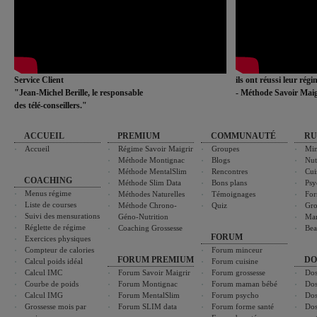
Service Client
ils ont réussi leur rég
"Jean-Michel Berille, le responsable
- Méthode Savoir Maig
des télé-conseillers."
ACCUEIL
PREMIUM
COMMUNAUTÉ
RU
Accueil
Régime Savoir Maigrir
Groupes
Min
Méthode Montignac
Blogs
Nut
Méthode MentalSlim
Rencontres
Cui
COACHING
Méthode Slim Data
Bons plans
Psy
Menus régime
Méthodes Naturelles
Témoignages
For
Liste de courses
Méthode Chrono-
Quiz
Gro
Suivi des mensurations
Géno-Nutrition
Ma
Réglette de régime
Coaching Grossesse
Bea
FORUM
Exercices physiques
Compteur de calories
Forum minceur
FORUM PREMIUM
DO
Calcul poids idéal
Forum cuisine
Calcul IMC
Forum Savoir Maigrir
Forum grossesse
Dos
Courbe de poids
Forum Montignac
Forum maman bébé
Dos
Calcul IMG
Forum MentalSlim
Forum psycho
Dos
Grossesse mois par
Forum SLIM data
Forum forme santé
Dos