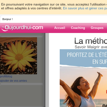
En poursuivant votre navigation sur ce site, vous acceptez l'utilisati
et offres adaptés à vos centres d'intérêt.
En savoir plus et gérer ces 
Bonjour !
Accueil
Coaching
Groupes
Accueil
>
espaces
>
catmac
Blog de catmac
aide blog
81 - 90 de 92
«
‹ Préc.
1
2
3
4
5
profil
blog
ajouter de vos amies
avance
publié le 04/09/2008 à 20:21