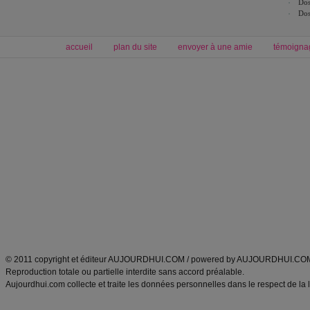
Dos
Dos
accueil
plan du site
envoyer à une amie
témoigna
Forum minceur
Forum cuisine
Commencer un régime
boissons, vins et cocktails
Alimentation équilibrée et nutrition
astuces et bons plans
Minceur
Recette cuisine
exercices physiques
recette facile
produits minceur
Recette poulet
Tags
:
ventre plat
|
maigrir des fesses
|
abdominaux
|
régime américain
|
régime mayo
|
Découvrez aussi
:
exercices abdominaux
|
recette wok
|
ANXA Partenaires
:
Recette
de cuisine |
Recette cuisine
|
© 2011 copyright et éditeur AUJOURDHUI.COM / powered by AUJOURDHUI.CO
Reproduction totale ou partielle interdite sans accord préalable.
Aujourdhui.com collecte et traite les données personnelles dans le respect de la 