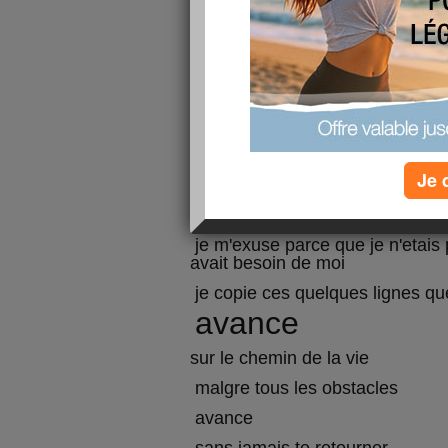
Je 
a une amie
je m'exuse parce que je n'etais
avait besoin de moi
je copie ces quelques lignes que 
avance
sur le chemin de la vie
malgre tous les obstacles
avance