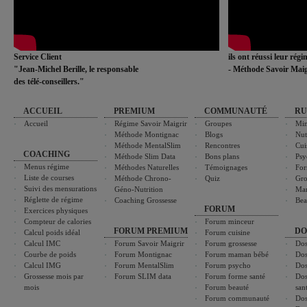
Service Client
ils ont réussi leur rég
"Jean-Michel Berille, le responsable
- Méthode Savoir Maig
des télé-conseillers."
ACCUEIL
PREMIUM
COMMUNAUTÉ
RU
Accueil
Régime Savoir Maigrir
Groupes
Min
Méthode Montignac
Blogs
Nut
Méthode MentalSlim
Rencontres
Cui
COACHING
Méthode Slim Data
Bons plans
Psy
Menus régime
Méthodes Naturelles
Témoignages
For
Liste de courses
Méthode Chrono-
Quiz
Gro
Suivi des mensurations
Géno-Nutrition
Ma
Réglette de régime
Coaching Grossesse
Bea
FORUM
Exercices physiques
Compteur de calories
Forum minceur
FORUM PREMIUM
DO
Calcul poids idéal
Forum cuisine
Calcul IMC
Forum Savoir Maigrir
Forum grossesse
Dos
Courbe de poids
Forum Montignac
Forum maman bébé
Dos
Calcul IMG
Forum MentalSlim
Forum psycho
Dos
Grossesse mois par
Forum SLIM data
Forum forme santé
Dos
mois
Forum beauté
san
Forum communauté
Dos