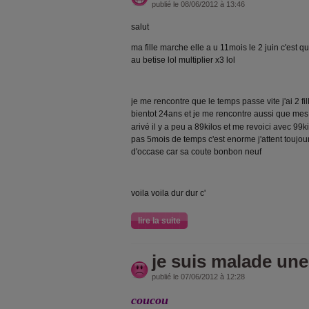
publié le 08/06/2012 à 13:46
salut
ma fille marche elle a u 11mois le 2 juin c'est
au betise lol multiplier x3 lol
je me rencontre que le temps passe vite j'ai 2 f
bientot 24ans et je me rencontre aussi que mes 
arivé il y a peu a 89kilos et me revoici avec 9
pas 5mois de temps c'est enorme j'attent toujou
d'occase car sa coute bonbon neuf
voila voila dur dur c'
lire la suite
je suis malade un
publié le 07/06/2012 à 12:28
coucou