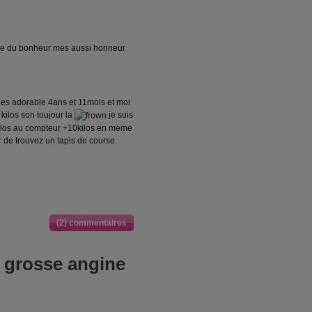
 que du bonheur mes aussi honneur
illes adorable 4ans et 11mois et moi
kilos son toujour la
je suis
9kilos au compteur +10kilos en meme
r de trouvez un tapis de course
(2) commentaires
e grosse angine