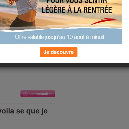
on prent des killos ba pas
ns rien faire je c'est que
car j'ai fait la brocante
Je decouvre
tande et comme j'ai prit
i ba pas den grignottage et
(3) commentaires
oila se que je