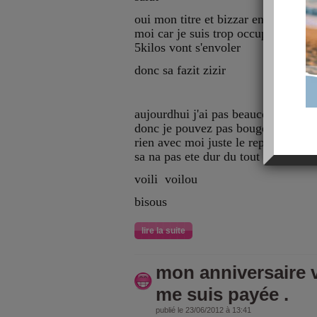
oui mon titre et bizzar en vacanace 
moi car je suis trop occuper alors sa
5kilos vont s'envoler
donc sa fazit zizir
aujourdhui j'ai pas beaucoup manger 
donc je pouvez pas bouger de mon s
rien avec moi juste le repas du mid
sa na pas ete dur du tout !
voili voilou
bisous
lire la suite
mon anniversaire v
me suis payée .
publié le 23/06/2012 à 13:41