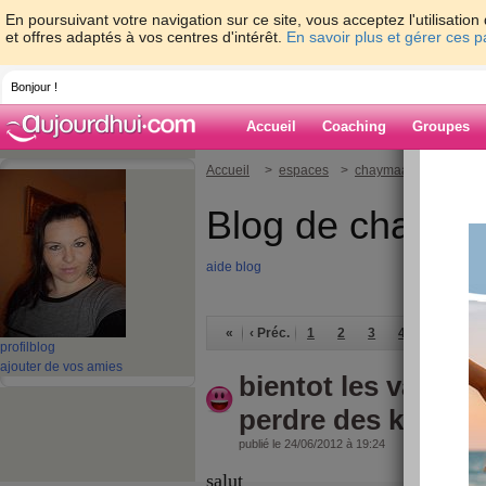
En poursuivant votre navigation sur ce site, vous acceptez l'utilisati
et offres adaptés à vos centres d'intérêt.
En savoir plus et gérer ces 
Bonjour !
Accueil
Coaching
Groupes
Accueil
>
espaces
>
chaymaassia
Blog de chayma
aide blog
«
‹ Préc.
1
2
3
4
5
6
profil
blog
ajouter de vos amies
bientot les vacance
perdre des kilos
publié le 24/06/2012 à 19:24
salut