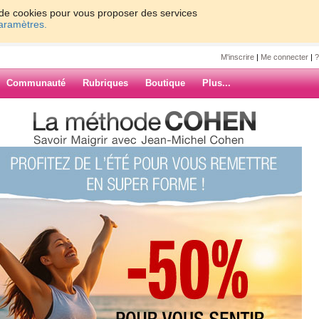
on de cookies pour vous proposer des services
paramètres.
M'inscrire
|
Me connecter
|
?
Communauté
Rubriques
Boutique
Plus...
assia
7
8
9
10
Suiv. ›
»
!!! enfin je vais
ARCHIVES