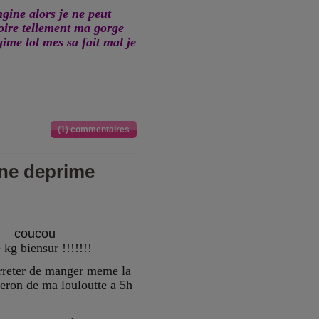
ngine alors je ne peut
oire tellement ma gorge
gime lol mes sa fait mal je
(1) commentaires
une deprime
coucou
 kg biensur !!!!!!!
arreter de manger meme la
iberon de ma louloutte a 5h