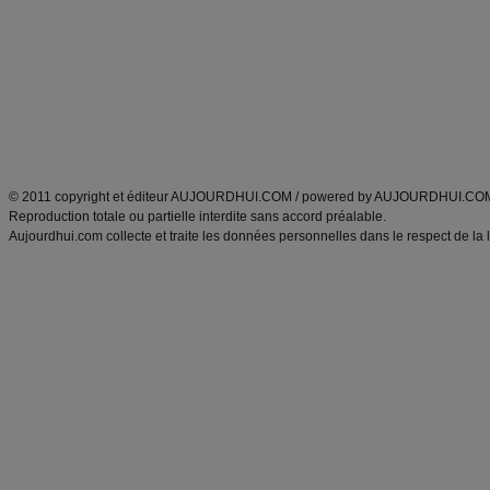
Minceur
Recette cuisine
exercices physiques
recette facile
produits minceur
Recette poulet
Tags
:
ventre plat
|
maigrir des fesses
|
abdominaux
|
régime américain
|
régime mayo
|
Découvrez aussi
:
exercices abdominaux
|
recette wok
|
ANXA Partenaires
:
Recette
de cuisine |
Recette cuisine
|
© 2011 copyright et éditeur AUJOURDHUI.COM / powered by AUJOURDHUI.CO
Reproduction totale ou partielle interdite sans accord préalable.
Aujourdhui.com collecte et traite les données personnelles dans le respect de la 