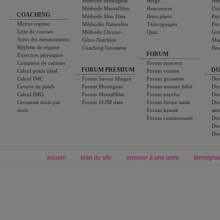
Méthode Montignac
Blogs
Nut
Méthode MentalSlim
Rencontres
Cui
COACHING
Méthode Slim Data
Bons plans
Psy
Menus régime
Méthodes Naturelles
Témoignages
For
Liste de courses
Méthode Chrono-
Quiz
Gro
Suivi des mensurations
Géno-Nutrition
Ma
Réglette de régime
Coaching Grossesse
Bea
FORUM
Exercices physiques
Compteur de calories
Forum minceur
FORUM PREMIUM
DO
Calcul poids idéal
Forum cuisine
Calcul IMC
Forum Savoir Maigrir
Forum grossesse
Dos
Courbe de poids
Forum Montignac
Forum maman bébé
Dos
Calcul IMG
Forum MentalSlim
Forum psycho
Dos
Grossesse mois par
Forum SLIM data
Forum forme santé
Dos
mois
Forum beauté
san
Forum communauté
Dos
Dos
Dos
accueil
plan du site
envoyer à une amie
témoigna
Forum minceur
Forum cuisine
Commencer un régime
boissons, vins et cocktails
Alimentation équilibrée et nutrition
astuces et bons plans