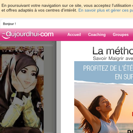
En poursuivant votre navigation sur ce site, vous acceptez l'utilisati
et offres adaptés à vos centres d'intérêt.
En savoir plus et gérer ces 
Bonjour !
Accueil
Coaching
Groupes
Accueil
>
espaces
>
Missplapla
Blog de Misspla
aide blog
301 - 310 de 458
«
1 - 10
11 - 20
21 - 30
31 - 40
41 - 46
»
«
‹ Préc.
31
32
33
34
35
36
19 février
publié le 19/02/2013 à 19:56