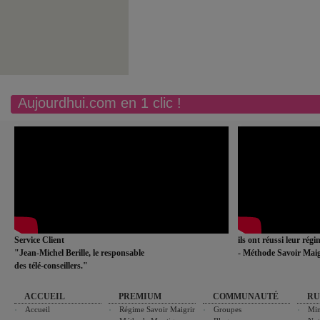
Aujourdhui.com en 1 clic !
Service Client
ils ont réussi leur rég
"Jean-Michel Berille, le responsable
- Méthode Savoir Maig
des télé-conseillers."
ACCUEIL
PREMIUM
COMMUNAUTÉ
RU
Accueil
Régime Savoir Maigrir
Groupes
Min