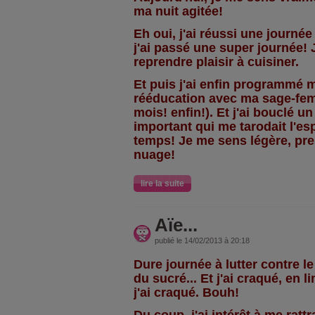
ma nuit agitée!
Eh oui, j'ai réussi une journée
j'ai passé une super journée
reprendre plaisir à cuisiner.
Et puis j'ai enfin programmé
rééducation avec ma sage-femm
mois! enfin!). Et j'ai bouclé u
important qui me tarodait l'es
temps! Je me sens légère, pre
nuage!
lire la suite
Aïe...
publié le 14/02/2013 à 20:18
Dure journée à lutter contre le
du sucré... Et j'ai craqué, en l
j'ai craqué. Bouh!