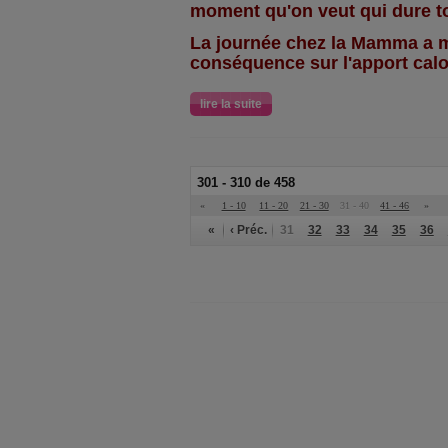
moment qu'on veut qui dure t
La journée chez la Mamma a m
conséquence sur l'apport calo
lire la suite
301 - 310 de 458
«
1 - 10
11 - 20
21 - 30
31 - 40
41 - 46
»
«
‹ Préc.
31
32
33
34
35
36