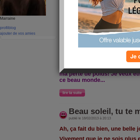
Coucou, comment ça va?
Pour moi tout baigne.
Marraine
lire la suite
profil
blog
ajouter de vos amies
Nouvelle motivati
publié le 18/02/2013 à 20:30
Je 
Un mariage se prépare dans la
de juin. ça devrait suffisamm
ma perte de poids! Je veux êtr
ce beau monde...
lire la suite
Beau soleil, tu te 
publié le 18/02/2013 à 20:13
Ah, ça fait du bien, une belle 
Vivement que je ne sois plus 