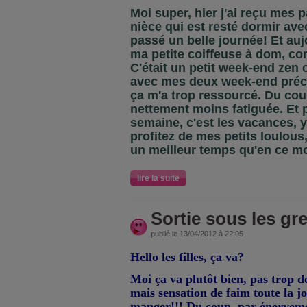
Moi super, hier j'ai reçu mes p
nièce qui est resté dormir ave
passé un belle journée! Et auj
ma petite coiffeuse à dom, co
C'était un petit week-end zen
avec mes deux week-end pré
ça m'a trop ressourcé. Du cou
nettement moins fatiguée. Et 
semaine, c'est les vacances, 
profitez de mes petits loulous,
un meilleur temps qu'en ce mo
lire la suite
Sortie sous les gre
publié le 13/04/2012 à 22:05
Hello les filles, ça va?
Moi ça va plutôt bien, pas trop 
mais sensation de faim toute la 
manger!!! Du coup, par énervemen