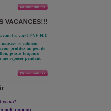
(3) commentaires
S VACANCES!!!
 avant les vacs! ENFIN!!!
 nausées se calment
ouvoir profitez un peu de
Bon, je suis toujours
en me reposer pendant
(3) commentaires
ir
t ça va?
un petit coucou