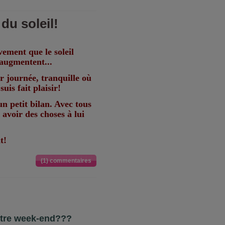
du soleil!
vement que le soleil
 augmentent...
r journée, tranquille où
uis fait plaisir!
 petit bilan. Avec tous
 avoir des choses à lui
t!
(1) commentaires
otre week-end???