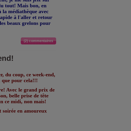
du tout! Mais bon, en
e à la médiathèque avec
pide à l'aller et retour
 des beaux grelons pour
(2) commentaires
end!
er, du coup, ce week-end,
n que pour cela!!!
e! Avec le grand prix de
n, belle prise de tête
n ce midi, non mais!
et soirée en amoureux