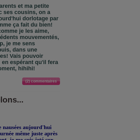
arents et ma petite
c ses cousins, on a
ourd'hui dorlotage par
mme ça fait du bien!
 comme je les aime,
cédents mouvementés,
p, je me sens
puis, dans une
yes! Vais pouvoir
 en espérant qu'il fera
ment, hihihi!
(2) commentaires
lons...
de nausées aujourd'hui
journée même juste après
t, je me suis jeté sur