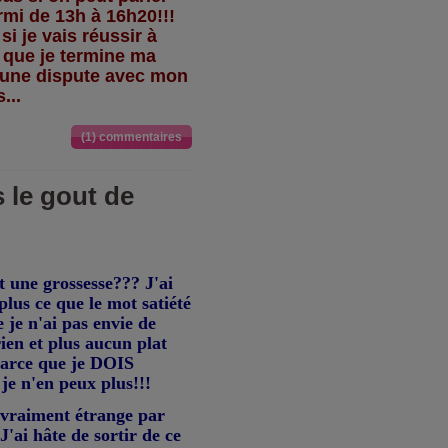
rmi de 13h à 16h20!!!
i je vais réussir à
s que je termine ma
r une dispute avec mon
...
(1) commentaires
 le gout de
t une grossesse??? J'ai
plus ce que le mot satiété
 je n'ai pas envie de
rien et plus aucun plat
parce que je DOIS
je n'en peux plus!!!
 vraiment étrange par
'ai hâte de sortir de ce