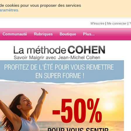
on de cookies pour vous proposer des services
paramètres.
M'inscrire
|
Me connecter
|
?
Communauté
Rubriques
Boutique
Plus...
pla
37
38
39
40
Suiv. ›
»
re de la pluie...
ARCHIVES