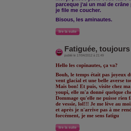
parceque j'ai un mal de crâne 
je file me coucher.
Bisous, les aminautes.
lire la suite
Fatiguée, toujours 
publié le 17/04/2012 à 21:49
Hello les copinautes, ça va?
Bouh, le temps était pas joyeux d
vent glacial et une belle averse t
Mais bon! Et puis, visite chez m
youpi, elle m'a donné quelque ch
Dommage qu'elle ne puisse rien 
de vessie, lol!!! Je me lève au mo
et après je n'arrive pas à me re
forcément, je me sens fatigu
lire la suite