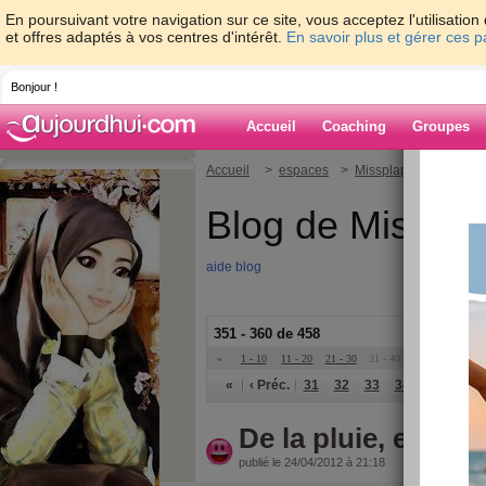
En poursuivant votre navigation sur ce site, vous acceptez l'utilisati
et offres adaptés à vos centres d'intérêt.
En savoir plus et gérer ces 
Bonjour !
Accueil
Coaching
Groupes
Accueil
>
espaces
>
Missplapla
Blog de Misspla
aide blog
351 - 360 de 458
«
1 - 10
11 - 20
21 - 30
31 - 40
41 - 46
»
«
‹ Préc.
31
32
33
34
35
36
De la pluie, et enco
publié le 24/04/2012 à 21:18