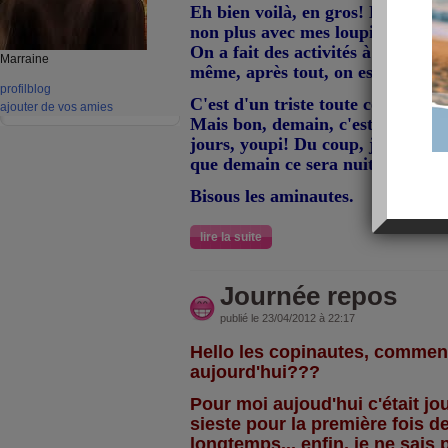
Eh bien voilà, en gros! Donc aujo
non plus avec mes loupiots car je 
On a fait des activités à la mais
Marraine
même, après tout, on est en vacan
profil
blog
C'est d'un triste toute cette grisa
ajouter de vos amies
Mais bon, demain, c'est départ
jours, youpi! Du coup, je file au 
que demain ce sera nuit blanche/p
Bisous les aminautes.
lire la suite
Journée repos
publié le 23/04/2012 à 22:17
Hello les copinautes, commen
aujourd'hui???
Pour moi aujoud'hui c'était jour
sieste pour la première fois de
longtemps... enfin, je ne sais 