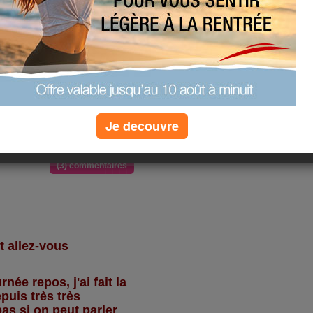
urd'hui, pas de sortie
déteste la pluie, bouh!
on pour s'amuser quand
ces!!!
ille tout de même, snif!
 chez maman pour deux
dodo parce que je sais
apotage, lol!
Je decouvre
(3) commentaires
t allez-vous
née repos, j'ai fait la
puis très très
pas si on peut parler