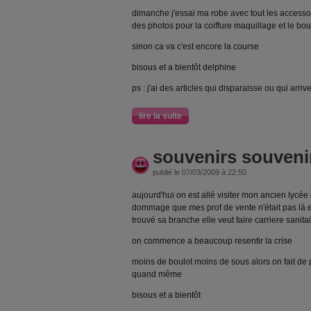
dimanche j'essai ma robe avec tout les accessoire
des photos pour la coiffure maquillage et le bo
sinon ca va c'est encore la course
bisous et a bientôt delphine
ps : j'ai des articles qui disparaisse ou qui arriv
lire la suite
souvenirs souveni
publié le 07/03/2009 à 22:50
aujourd'hui on est allé visiter mon ancien lycé
dommage que mes prof de vente n'était pas là en
trouvé sa branche elle veut faire carriere sanitai
on commence a beaucoup resentir la crise
moins de boulot moins de sous alors on fait de p
quand même
bisous et a bientôt