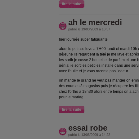
lire la suite
ah le mercredi
publié le 19/03/2009 à 10:57
hier journée super fatiguante
alors le petit se leve a 7H00 lundi et mardi 10
déjeune ils regardent la télé je me lave et apré
les sortir je casse 2 bouteille de parfum et une
génial je sort les petit les installe dans une serv
avec l'huile et je vous raconte pas l'odeur
on mange le grand ne veut pas manger on emmene
des courses 3 magasins puis je récupere les fi
chez l'ortho a 18h30 alors entre temps on a ach
pour le mariag
lire la suite
essai robe
publié le 13/03/2009 à 14:22