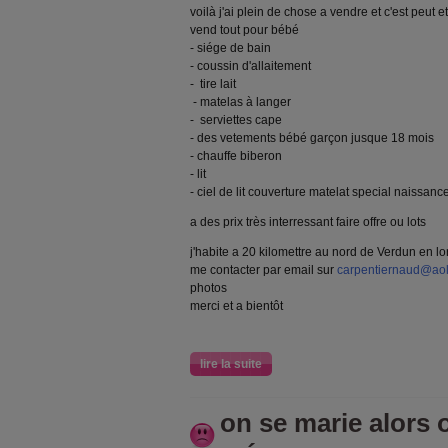
voilà j'ai plein de chose a vendre et c'est peut 
vend tout pour bébé
- siége de bain
- coussin d'allaitement
- tire lait
- matelas à langer
- serviettes cape
- des vetements bébé garçon jusque 18 mois
- chauffe biberon
- lit
- ciel de lit couverture matelat special naissanc
a des prix très interressant faire offre ou lots
j'habite a 20 kilomettre au nord de Verdun en l
me contacter par email sur
carpentiernaud@ao
photos
merci et a bientôt
lire la suite
on se marie alors o