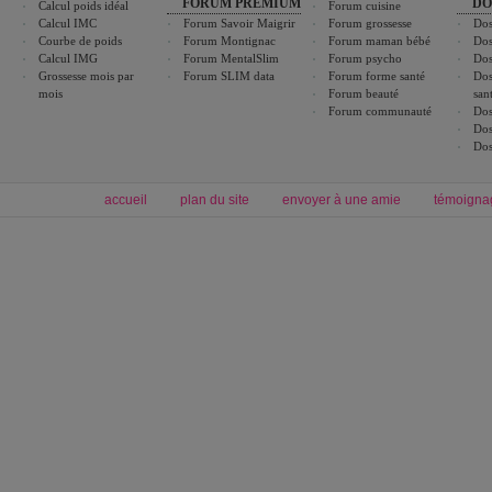
FORUM PREMIUM
DO
Calcul poids idéal
Forum cuisine
Calcul IMC
Forum Savoir Maigrir
Forum grossesse
Dos
Courbe de poids
Forum Montignac
Forum maman bébé
Dos
Calcul IMG
Forum MentalSlim
Forum psycho
Dos
Grossesse mois par
Forum SLIM data
Forum forme santé
Dos
mois
Forum beauté
san
Forum communauté
Dos
Dos
Dos
accueil
plan du site
envoyer à une amie
témoigna
Forum minceur
Forum cuisine
Commencer un régime
boissons, vins et cocktails
Alimentation équilibrée et nutrition
astuces et bons plans
Minceur
Recette cuisine
exercices physiques
recette facile
produits minceur
Recette poulet
Tags
:
ventre plat
|
maigrir des fesses
|
abdominaux
|
régime américain
|
régime mayo
|
Découvrez aussi
:
exercices abdominaux
|
recette wok
|