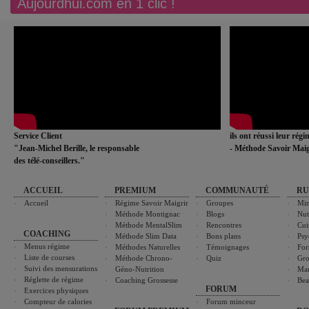
Aujourdhui.com en 1 clic !
Service Client
ils ont réussi leur rég
"Jean-Michel Berille, le responsable
- Méthode Savoir Maig
des télé-conseillers."
ACCUEIL
PREMIUM
COMMUNAUTÉ
RU
Accueil
Régime Savoir Maigrir
Groupes
Min
Méthode Montignac
Blogs
Nut
Méthode MentalSlim
Rencontres
Cui
COACHING
Méthode Slim Data
Bons plans
Psy
Menus régime
Méthodes Naturelles
Témoignages
For
Liste de courses
Méthode Chrono-
Quiz
Gro
Suivi des mensurations
Géno-Nutrition
Ma
Réglette de régime
Coaching Grossesse
Bea
FORUM
Exercices physiques
Compteur de calories
Forum minceur