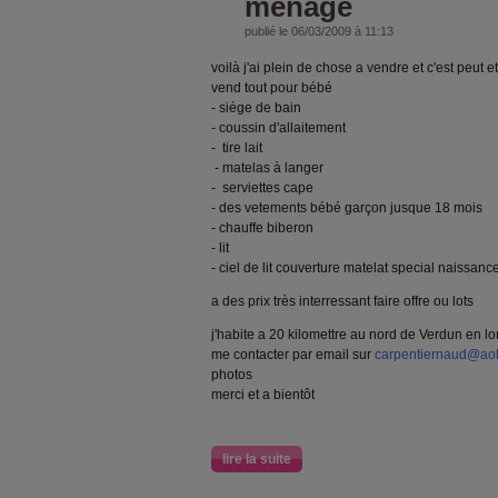
ménage
publié le 06/03/2009 à 11:13
voilà j'ai plein de chose a vendre et c'est peut 
vend tout pour bébé
- siége de bain
- coussin d'allaitement
- tire lait
- matelas à langer
- serviettes cape
- des vetements bébé garçon jusque 18 mois
- chauffe biberon
- lit
- ciel de lit couverture matelat special naissanc
a des prix très interressant faire offre ou lots
j'habite a 20 kilomettre au nord de Verdun en l
me contacter par email sur
carpentiernaud@ao
photos
merci et a bientôt
lire la suite