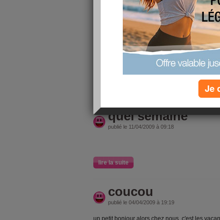
alors je recommence entre le centre de loisirs l
matin semaine trés dure enfin le weekend
nous avons vu le curé on a encore du boulot livr
a oui une question chez nous le curé fait entrer
comment??
gros bisous a tout le monde
Je 
lire la suite
quel semaine
publié le 11/04/2009 à 09:18
lire la suite
coucou
publié le 04/04/2009 à 19:19
un petit bonjour alors chez nous c'est les vaca