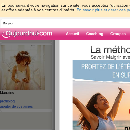
En poursuivant votre navigation sur ce site, vous acceptez l'utilisati
et offres adaptés à vos centres d'intérêt.
En savoir plus et gérer ces 
Bonjour !
Accueil
Coaching
Groupes
Accueil
>
espaces
>
delphon55
Blog de delpho
aide blog
41 - 50 de 148
Marraine
«
1 - 10
11 - 15
»
profil
blog
«
‹ Préc.
1
2
3
4
5
6
ajouter de vos amies
re
publié le 11/04/2009 à 09:26