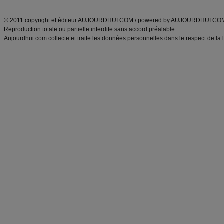
ANXA Partenaires
:
Recette
de cuisine |
Recette cuisine
|
© 2011 copyright et éditeur AUJOURDHUI.COM / powered by AUJOURDHUI.CO
Reproduction totale ou partielle interdite sans accord préalable.
Aujourdhui.com collecte et traite les données personnelles dans le respect de la 