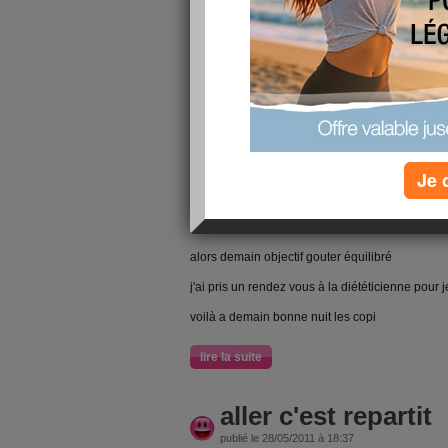
le matin pas mal lait pain confiture
pas de grignotage
le midi betterave saucisse purée yaourt
et là ca se gâte un peu le goûter je suis assistan
moi de ne pas craquer il faut que je trouve une
melon puis aprés gâteau difficiles d'arreter
le soir betterrave pousse de "soja" steack pain
Je 
et puis là cool pas grignoter
bien bouger fais la choré de cyrile et un peu d
alors demain objectif gouter équilibré
j'ai pris un rendez vous à la diététicienne pour 
voilà a demain bonne nuit les copi
lire la suite
aller c'est repartit
publié le 28/05/2011 à 18:37