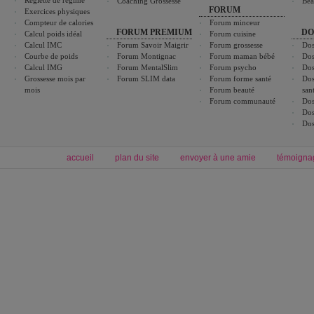
Réglette de régime
Coaching Grossesse
Bea
FORUM
Exercices physiques
Compteur de calories
Forum minceur
FORUM PREMIUM
DO
Calcul poids idéal
Forum cuisine
Calcul IMC
Forum Savoir Maigrir
Forum grossesse
Dos
Courbe de poids
Forum Montignac
Forum maman bébé
Dos
Calcul IMG
Forum MentalSlim
Forum psycho
Dos
Grossesse mois par
Forum SLIM data
Forum forme santé
Dos
mois
Forum beauté
san
Forum communauté
Dos
Dos
Dos
accueil
plan du site
envoyer à une amie
témoigna
Forum minceur
Forum cuisine
Commencer un régime
boissons, vins et cocktails
Alimentation équilibrée et nutrition
astuces et bons plans
Minceur
Recette cuisine
exercices physiques
recette facile
produits minceur
Recette poulet
Tags
:
ventre plat
|
maigrir des fesses
|
abdominaux
|
régime américain
|
régime mayo
|