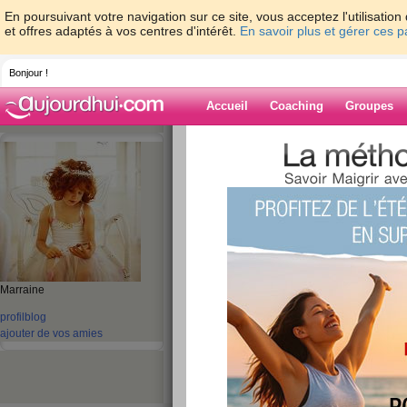
En poursuivant votre navigation sur ce site, vous acceptez l'utilisati
et offres adaptés à vos centres d'intérêt.
En savoir plus et gérer ces 
Bonjour !
Accueil
Coaching
Groupes
Accueil
>
espaces
>
delphon55
Blog de delpho
aide blog
31 - 40 de 148
Marraine
«
1 - 10
11 - 15
»
profil
blog
«
‹ Préc.
1
2
3
4
5
6
ajouter de vos amies
aujourd'hui
publié le 30/05/2011 à 23:11