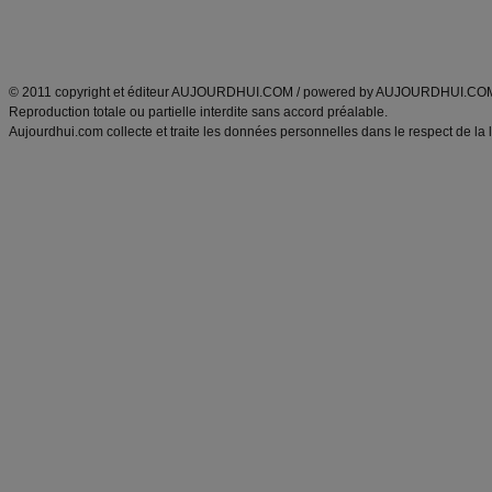
Découvrez aussi
:
exercices abdominaux
|
recette wok
|
ANXA Partenaires
:
Recette
de cuisine |
Recette cuisine
|
© 2011 copyright et éditeur AUJOURDHUI.COM / powered by AUJOURDHUI.CO
Reproduction totale ou partielle interdite sans accord préalable.
Aujourdhui.com collecte et traite les données personnelles dans le respect de la 