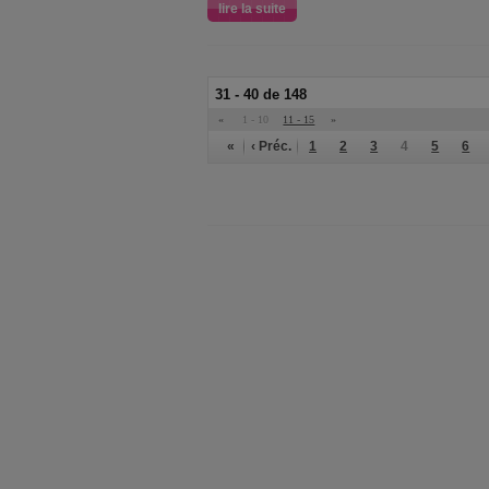
lire la suite
31 - 40 de 148
«
1 - 10
11 - 15
»
«
‹ Préc.
1
2
3
4
5
6