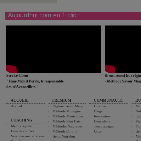
Aujourdhui.com en 1 clic !
Service Client
ils ont réussi leur rég
"Jean-Michel Berille, le responsable
- Méthode Savoir Maig
des télé-conseillers."
ACCUEIL
PREMIUM
COMMUNAUTÉ
RU
Accueil
Régime Savoir Maigrir
Groupes
Min
Méthode Montignac
Blogs
Nut
Méthode MentalSlim
Rencontres
Cui
COACHING
Méthode Slim Data
Bons plans
Psy
Menus régime
Méthodes Naturelles
Témoignages
For
Liste de courses
Méthode Chrono-
Quiz
Gro
Suivi des mensurations
Géno-Nutrition
Ma