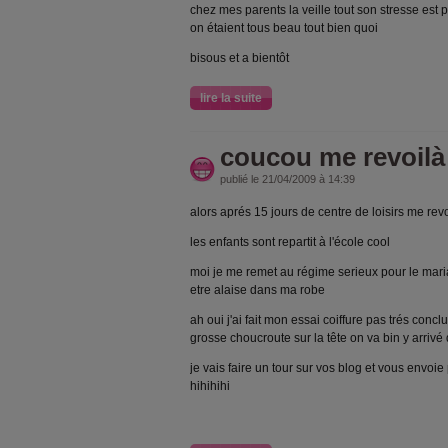
chez mes parents la veille tout son stresse est 
on étaient tous beau tout bien quoi
bisous et a bientôt
lire la suite
coucou me revoilà
publié le 21/04/2009 à 14:39
alors aprés 15 jours de centre de loisirs me rev
les enfants sont repartit à l'école cool
moi je me remet au régime serieux pour le maria
etre alaise dans ma robe
ah oui j'ai fait mon essai coiffure pas trés concl
grosse choucroute sur la tête on va bin y arri
je vais faire un tour sur vos blog et vous envoie 
hihihihi