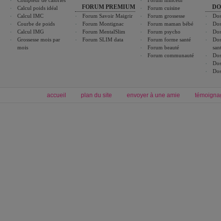
Compteur de calories
Forum minceur
FORUM PREMIUM
DO
Calcul poids idéal
Forum cuisine
Calcul IMC
Forum Savoir Maigrir
Forum grossesse
Dos
Courbe de poids
Forum Montignac
Forum maman bébé
Dos
Calcul IMG
Forum MentalSlim
Forum psycho
Dos
Grossesse mois par
Forum SLIM data
Forum forme santé
Dos
mois
Forum beauté
san
Forum communauté
Dos
Dos
Dos
accueil
plan du site
envoyer à une amie
témoigna
Forum minceur
Forum cuisine
Commencer un régime
boissons, vins et cocktails
Alimentation équilibrée et nutrition
astuces et bons plans
Minceur
Recette cuisine
exercices physiques
recette facile
produits minceur
Recette poulet
Tags
:
ventre plat
|
maigrir des fesses
|
abdominaux
|
régime américain
|
régime mayo
|
Découvrez aussi
:
exercices abdominaux
|
recette wok
|