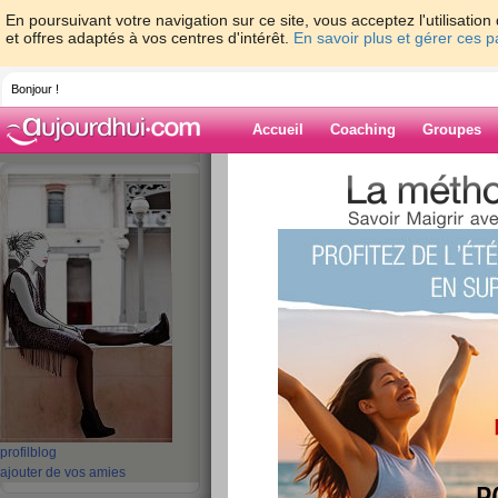
En poursuivant votre navigation sur ce site, vous acceptez l'utilisati
et offres adaptés à vos centres d'intérêt.
En savoir plus et gérer ces 
Bonjour !
Accueil
Coaching
Groupes
Accueil
>
espaces
>
Ines_286
Blog de Ines_2
aide blog
11 - 20 de 696
«
1 - 10
11 - 20
21 - 30
31 - 40
41 - 50
51 - 6
«
‹ Préc.
1
2
3
4
5
6
Défi Positif : qui s
profil
blog
ajouter de vos amies
publié le 02/01/2013 à 18:36