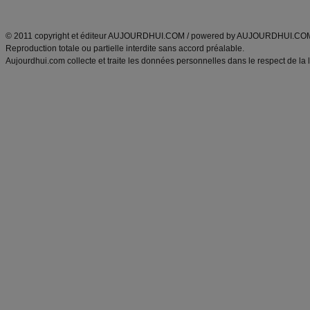
ANXA Partenaires
:
Recette
de cuisine |
Recette cuisine
|
© 2011 copyright et éditeur AUJOURDHUI.COM / powered by AUJOURDHUI.CO
Reproduction totale ou partielle interdite sans accord préalable.
Aujourdhui.com collecte et traite les données personnelles dans le respect de la 