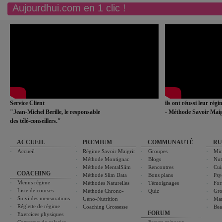
Aujourdhui.com en 1 clic !
Service Client
ils ont réussi leur rég
"Jean-Michel Berille, le responsable
- Méthode Savoir Maig
des télé-conseillers."
ACCUEIL
PREMIUM
COMMUNAUTÉ
RU
Accueil
Régime Savoir Maigrir
Groupes
Min
Méthode Montignac
Blogs
Nut
Méthode MentalSlim
Rencontres
Cui
COACHING
Méthode Slim Data
Bons plans
Psy
Menus régime
Méthodes Naturelles
Témoignages
For
Liste de courses
Méthode Chrono-
Quiz
Gro
Suivi des mensurations
Géno-Nutrition
Ma
Réglette de régime
Coaching Grossesse
Bea
FORUM
Exercices physiques