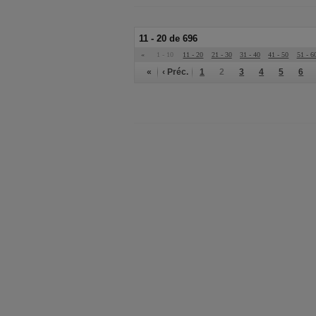
11 - 20 de 696
«
1 - 10
11 - 20
21 - 30
31 - 40
41 - 50
51 - 6
«
‹ Préc.
1
2
3
4
5
6