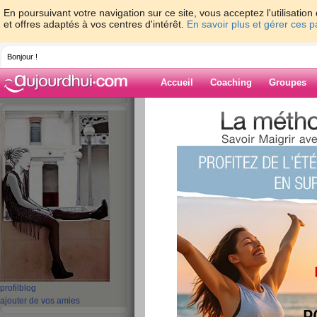
En poursuivant votre navigation sur ce site, vous acceptez l'utilisati
et offres adaptés à vos centres d'intérêt.
En savoir plus et gérer ces 
Bonjour !
Accueil
Coaching
Groupes
Accueil
>
espaces
>
Ines_286
Blog de Ines_2
aide blog
91 - 100 de 696
«
1 - 10
11 - 20
21 - 30
31 - 40
41 - 50
51 - 6
«
‹ Préc.
1
2
3
4
5
6
« Il est temps de vi
profil
blog
ajouter de vos amies
t'es imaginée. » (