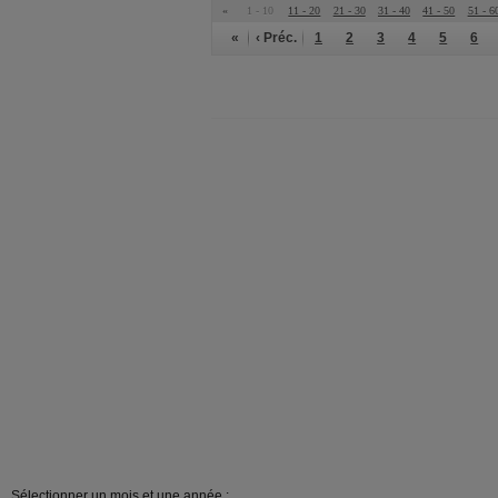
«
1 - 10
11 - 20
21 - 30
31 - 40
41 - 50
51 - 6
«
‹ Préc.
1
2
3
4
5
6
Sélectionner un mois et une année :