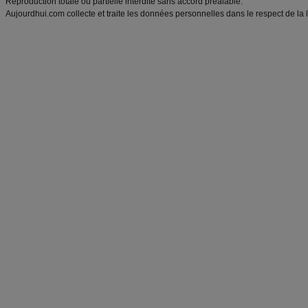
Reproduction totale ou partielle interdite sans accord préalable.
Aujourdhui.com collecte et traite les données personnelles dans le respect de la 