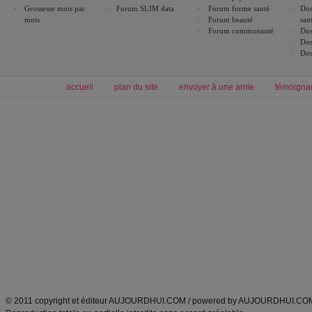
Grossesse mois par
Forum SLIM data
Forum forme santé
Dos
mois
Forum beauté
san
Forum communauté
Dos
Dos
Dos
accueil
plan du site
envoyer à une amie
témoigna
Forum minceur
Forum cuisine
Commencer un régime
boissons, vins et cocktails
Alimentation équilibrée et nutrition
astuces et bons plans
Minceur
Recette cuisine
exercices physiques
recette facile
produits minceur
Recette poulet
Tags
:
ventre plat
|
maigrir des fesses
|
abdominaux
|
régime américain
|
régime mayo
|
Découvrez aussi
:
exercices abdominaux
|
recette wok
|
ANXA Partenaires
:
Recette
de cuisine |
Recette cuisine
|
© 2011 copyright et éditeur AUJOURDHUI.COM / powered by AUJOURDHUI.CO