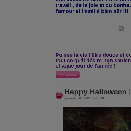
travail , de la joie et du bonheu
l'amour et l'amitié bien sûr !!!
Puisse la vie t'être douce e
t c
tout ce qu'il désire n
on seulem
chaque jour de l'année !
lire la suite
Happy Halloween !
publié le 31/10/2012 à 17:28