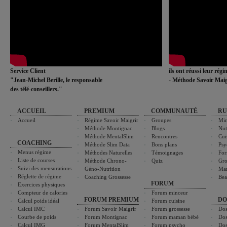
Service Client
ils ont réussi leur rég
"Jean-Michel Berille, le responsable
- Méthode Savoir Maig
des télé-conseillers."
ACCUEIL
PREMIUM
COMMUNAUTÉ
RU
Accueil
Régime Savoir Maigrir
Groupes
Min
Méthode Montignac
Blogs
Nut
Méthode MentalSlim
Rencontres
Cui
COACHING
Méthode Slim Data
Bons plans
Psy
Menus régime
Méthodes Naturelles
Témoignages
For
Liste de courses
Méthode Chrono-
Quiz
Gro
Suivi des mensurations
Géno-Nutrition
Ma
Réglette de régime
Coaching Grossesse
Bea
FORUM
Exercices physiques
Compteur de calories
Forum minceur
FORUM PREMIUM
DO
Calcul poids idéal
Forum cuisine
Calcul IMC
Forum Savoir Maigrir
Forum grossesse
Dos
Courbe de poids
Forum Montignac
Forum maman bébé
Dos
Calcul IMG
Forum MentalSlim
Forum psycho
Dos