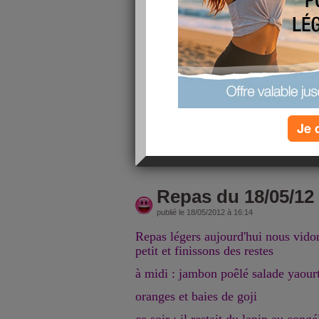
Samedi tranquille, j'ai profité que 
peu pour traiter à nouveau les framb
"poux"
le 1er traitement de la semaine derni
reste encore beaucoup et comme il 
qui suivent cela les lavera et élimi
il me restera la semaine prochaine le 
jamais eu un groseiller qui montait
Je 
lire la suite
Repas du 18/05/12
publié le 18/05/2012 à 16:14
Repas légers aujourd'hui nous vidon
petit et finissons des restes
à midi : jambon poêlé salade yaour
oranges et baies de goji