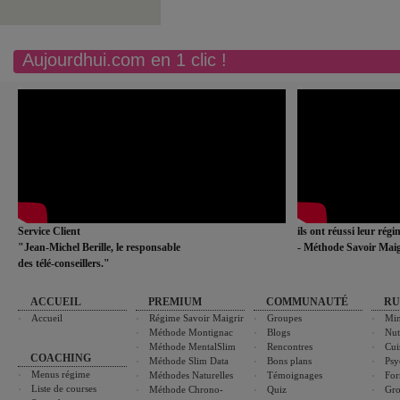
Aujourdhui.com en 1 clic !
Service Client
ils ont réussi leur rég
"Jean-Michel Berille, le responsable
- Méthode Savoir Maig
des télé-conseillers."
ACCUEIL
PREMIUM
COMMUNAUTÉ
RU
Accueil
Régime Savoir Maigrir
Groupes
Min
Méthode Montignac
Blogs
Nut
Méthode MentalSlim
Rencontres
Cui
COACHING
Méthode Slim Data
Bons plans
Psy
Menus régime
Méthodes Naturelles
Témoignages
For
Liste de courses
Méthode Chrono-
Quiz
Gro