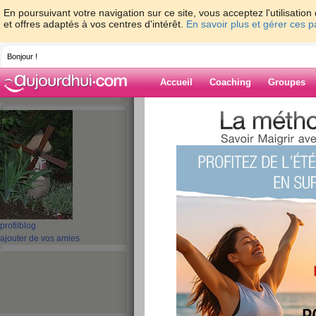
En poursuivant votre navigation sur ce site, vous acceptez l'utilisati
et offres adaptés à vos centres d'intérêt.
En savoir plus et gérer ces 
Bonjour !
Accueil
Coaching
Groupes
Accueil
>
espaces
>
guel23
Blog de guel23
aide blog
381 - 390 de 692
profil
blog
«
1 - 10
11 - 20
21 - 30
31 - 40
41 - 50
51 - 6
ajouter de vos amies
«
‹ Préc.
31
32
33
34
35
36
Repas du 19/05/12
publié le 19/05/2012 à 16:34