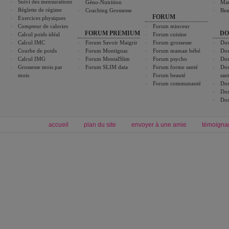
Suivi des mensurations
Géno-Nutrition
Ma
Réglette de régime
Coaching Grossesse
Bea
FORUM
Exercices physiques
Compteur de calories
Forum minceur
FORUM PREMIUM
DO
Calcul poids idéal
Forum cuisine
Calcul IMC
Forum Savoir Maigrir
Forum grossesse
Dos
Courbe de poids
Forum Montignac
Forum maman bébé
Dos
Calcul IMG
Forum MentalSlim
Forum psycho
Dos
Grossesse mois par
Forum SLIM data
Forum forme santé
Dos
mois
Forum beauté
san
Forum communauté
Dos
Dos
Dos
accueil
plan du site
envoyer à une amie
témoigna
Forum minceur
Forum cuisine
Commencer un régime
boissons, vins et cocktails
Alimentation équilibrée et nutrition
astuces et bons plans
Minceur
Recette cuisine
exercices physiques
recette facile
produits minceur
Recette poulet