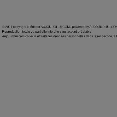
Tags
:
ventre plat
|
maigrir des fesses
|
abdominaux
|
régime américain
|
régime mayo
|
Découvrez aussi
:
exercices abdominaux
|
recette wok
|
ANXA Partenaires
:
Recette
de cuisine |
Recette cuisine
|
© 2011 copyright et éditeur AUJOURDHUI.COM / powered by AUJOURDHUI.CO
Reproduction totale ou partielle interdite sans accord préalable.
Aujourdhui.com collecte et traite les données personnelles dans le respect de la 