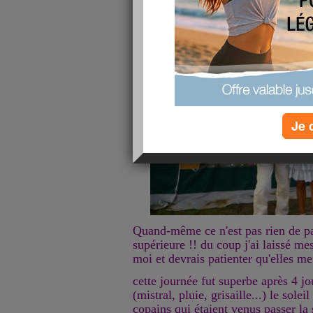
Je 
Quand-même ce n'est pas rien de pa
supérieure !! du coup j'ai laissé me
moi et devrais patienter qu'elles me
cette journée fut superbe après 4 j
(mistral, pluie, grisaille...) le solei
copains qui étaient venus passer l