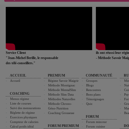
Service Client
ils ont réussi leur rég
"Jean-Michel Berille, le responsable
- Méthode Savoir Maig
des télé-conseillers."
ACCUEIL
PREMIUM
COMMUNAUTÉ
RU
Accueil
Régime Savoir Maigrir
Groupes
Min
Méthode Montignac
Blogs
Nut
Méthode MentalSlim
Rencontres
Cui
COACHING
Méthode Slim Data
Bons plans
Psy
Menus régime
Méthodes Naturelles
Témoignages
For
Liste de courses
Méthode Chrono-
Quiz
Gro
Suivi des mensurations
Géno-Nutrition
Ma
Réglette de régime
Coaching Grossesse
Bea
FORUM
Exercices physiques
Compteur de calories
Forum minceur
FORUM PREMIUM
DO
Calcul poids idéal
Forum cuisine