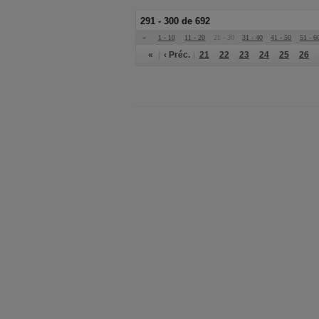
291 - 300 de 692
«
1 - 10
11 - 20
21 - 30
31 - 40
41 - 50
51 - 6
«
‹ Préc.
21
22
23
24
25
26