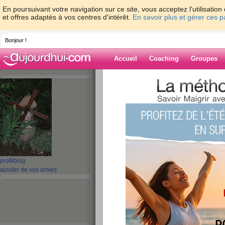
En poursuivant votre navigation sur ce site, vous acceptez l'utilisati
et offres adaptés à vos centres d'intérêt.
En savoir plus et gérer ces 
Bonjour !
Accueil
Coaching
Groupes
Accueil
>
espaces
>
guel23
Blog de guel23
aide blog
291 - 300 de 692
profil
blog
«
1 - 10
11 - 20
21 - 30
31 - 40
41 - 50
51 - 6
ajouter de vos amies
«
‹ Préc.
21
22
23
24
25
26
Mes 60 ans
publié le 16/09/2012 à 11:36