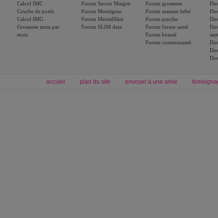
Calcul IMC
Forum Savoir Maigrir
Forum grossesse
Dos
Courbe de poids
Forum Montignac
Forum maman bébé
Dos
Calcul IMG
Forum MentalSlim
Forum psycho
Dos
Grossesse mois par
Forum SLIM data
Forum forme santé
Dos
mois
Forum beauté
san
Forum communauté
Dos
Dos
Dos
accueil
plan du site
envoyer à une amie
témoigna
Forum minceur
Forum cuisine
Commencer un régime
boissons, vins et cocktails
Alimentation équilibrée et nutrition
astuces et bons plans
Minceur
Recette cuisine
exercices physiques
recette facile
produits minceur
Recette poulet
Tags
:
ventre plat
|
maigrir des fesses
|
abdominaux
|
régime américain
|
régime mayo
|
Découvrez aussi
:
exercices abdominaux
|
recette wok
|
ANXA Partenaires
:
Recette
de cuisine |
Recette cuisine
|