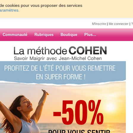
on de cookies pour vous proposer des services
paramètres.
M'inscrire
|
Me connecter
|
?
Communauté
Rubriques
Boutique
Plus...
s sont là !!
là !!
 hier soir !
ormi de la nuit et du coup
ARCHIVES
oulot beaucoup de monde et