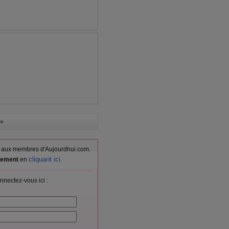
»
vés aux membres d'Aujourdhui.com.
cliquant ici
itement
en
.
nnectez-vous ici :