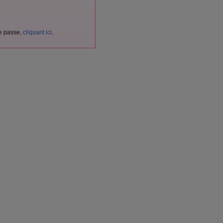
de passe,
cliquant ici
.