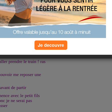
atin non stop pour mettre
repassage PLUS l'après-
 fatiguée !
 faire pour moi "les sols"
e puis je fais autre chose et
Je decouvre
 mais il faut que je finisse
 choses il faut donc en
ler prendre le train ! ras
 pouvoir me reposer une
 avant de partir
nce avec le petit fils
nc je ne serai pas
asser