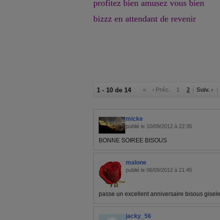
profitez bien amusez vous bien
bizzz en attendant de revenir
1 - 10 de 14
«
‹ Préc.
1
2
Suiv. ›
micke
publié le 10/09/2012 à 22:35
BONNE SOIREE BISOUS
malone
publié le 06/09/2012 à 21:45
passe un excellent anniversaire bisous gisel
jacky_56