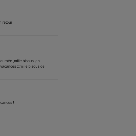
n retour
ournée ,mille bisous ,en
 vacances :::mille bisous de
acances !