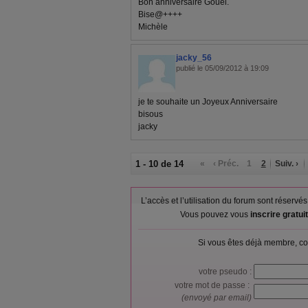
Bon anniversaire Gouel.
Bise@++++
Michèle
jacky_56
publié le 05/09/2012 à 19:09
je te souhaite un Joyeux Anniversaire
bisous
jacky
1 - 10 de 14
«
‹ Préc.
1
2
Suiv. ›
L’accès et l’utilisation du forum sont réser
Vous pouvez vous
inscrire gratu
Si vous êtes déjà membre, co
votre pseudo :
votre mot de passe :
(envoyé par email)