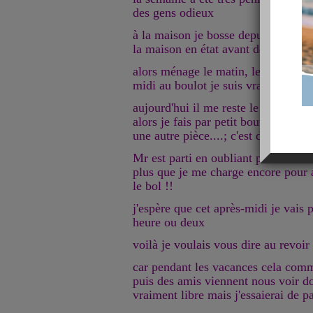
des gens odieux
à la maison je bosse depuis lundi m
la maison en état avant de partir
alors ménage le matin, lessives et 
midi au boulot je suis vraiment très
aujourd'hui il me reste le plus dur à
alors je fais par petit bout une pièc
une autre pièce....; c'est douloureux
Mr est parti en oubliant pas mal de
plus que je me charge encore pour al
le bol !!
j'espère que cet après-midi je vais
heure ou deux
voilà je voulais vous dire au revoir
car pendant les vacances cela comme
puis des amis viennent nous voir do
vraiment libre mais j'essaierai de p