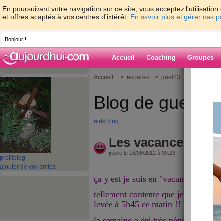
En poursuivant votre navigation sur ce site, vous acceptez l'utilisati
et offres adaptés à vos centres d'intérêt.
En savoir plus et gérer ces 
Bonjour !
Accueil
Coaching
Groupes
Accueil
>
espaces
>
guel23
> Les vacance
Blog de guel23
aide blog
Les vacances sont 
publié le 16/08/2012 à 09:23
profil
blog
ajouter de vos amies
ça y est je suis en "vacances" depuis
tellement contente que je n'ai pas d
levée à 5h45 ce matin !!
la semaine a été très pénible au b