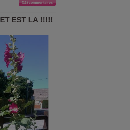
(11) commentaires
T EST LA !!!!!