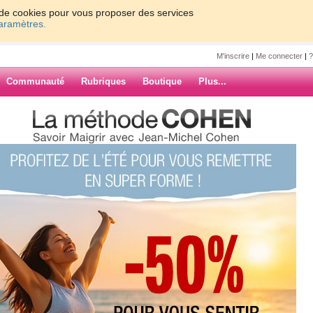
on de cookies pour vous proposer des services
paramètres.
M'inscrire
|
Me connecter
|
?
Communauté
Rubriques
Boutique
Plus...
r8
17
18
19
20
Suiv. ›
»
 ET LE SOLEIL
ARCHIVES