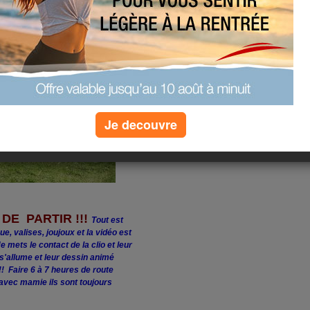
Je decouvre
E PARTIR !!!
Tout est
que, valises, joujoux et la vidéo est
Je mets le contact de la clio et leur
, s'allume et leur dessin animé
!!! Faire 6 à 7 heures de route
vec mamie ils sont toujours