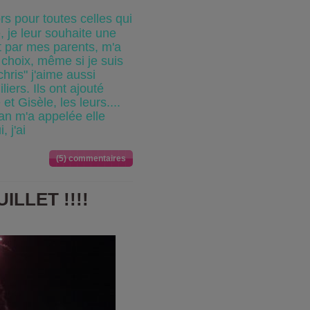
rs pour toutes celles qui
 je leur souhaite une
t par mes parents, m'a
on choix, même si je suis
"chris" j'aime aussi
ers. Ils ont ajouté
t Gisèle, les leurs....
aman m'a appelée elle
, j'ai
(5) commentaires
ILLET !!!!