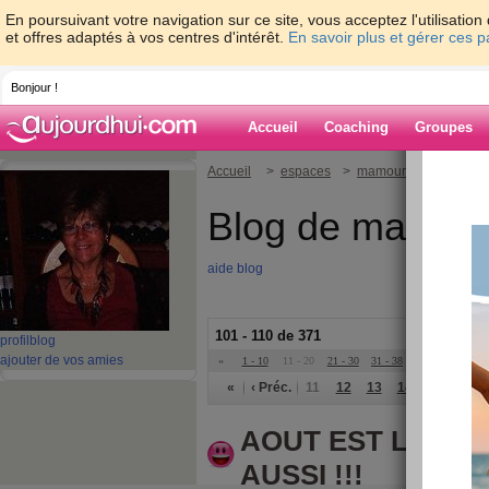
En poursuivant votre navigation sur ce site, vous acceptez l'utilisati
et offres adaptés à vos centres d'intérêt.
En savoir plus et gérer ces 
Bonjour !
Accueil
Coaching
Groupes
Accueil
>
espaces
>
mamour8
Blog de mamou
aide blog
101 - 110 de 371
profil
blog
ajouter de vos amies
«
1 - 10
11 - 20
21 - 30
31 - 38
»
«
‹ Préc.
11
12
13
14
15
16
AOUT EST LA !!!!
AUSSI !!!