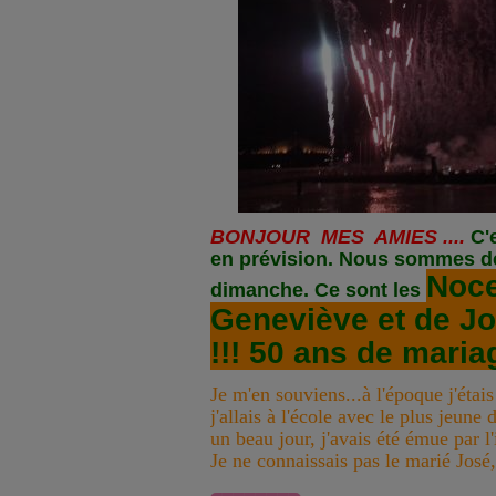
BONJOUR MES AMIES ....
C'
en prévision. Nous sommes de
Noce
dimanche. Ce sont les
Geneviève et de Jo
!!! 50 ans de mariag
Je m'en souviens...à l'époque j'étais
j'allais à l'école avec le plus jeune 
un beau jour, j'avais été émue par 
Je ne connaissais pas le marié Jos