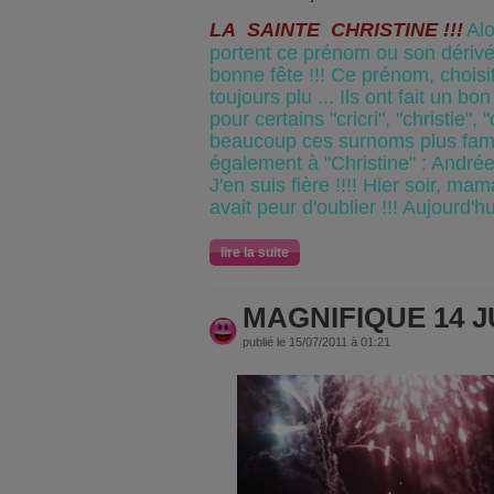
LA SAINTE CHRISTINE !!!
Alo
portent ce prénom ou son dérivé,
bonne fête !!! Ce prénom, choisi
toujours plu ... Ils ont fait un b
pour certains "cricri", "christie", 
beaucoup ces surnoms plus famili
également à "Christine" : Andrée e
J'en suis fière !!!! Hier soir, m
avait peur d'oublier !!! Aujourd'hui
lire la suite
MAGNIFIQUE 14 JU
publié le 15/07/2011 à 01:21