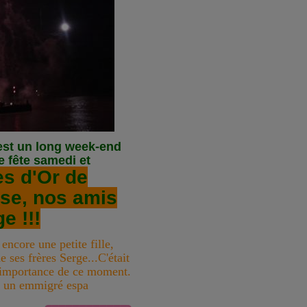
est un long week-end
 fête samedi et
s d'Or de
se, nos amis
e !!!
 encore une petite fille,
de ses frères Serge...C'était
l'importance de ce moment.
é, un emmigré espa