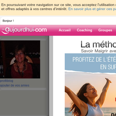
En poursuivant votre navigation sur ce site, vous acceptez l'utilisati
et offres adaptés à vos centres d'intérêt.
En savoir plus et gérer ces 
Bonjour !
Accueil
Coaching
Groupes
Accueil
>
espaces
>
mamour8
> BONNE F
Blog de mamou
aide blog
BONNE FÊTE A T
MAMANS !!!
profil
blog
ajouter de vos amies
publié le 29/05/2011 à 23:01