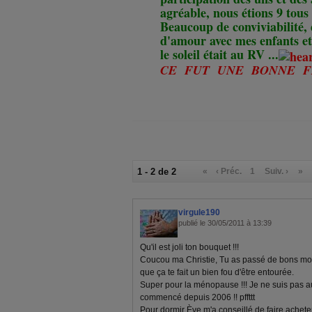
agréable, nous étions 9 tous l
Beaucoup de conviviabilité, 
d'amour avec mes enfants et 
le soleil était au RV ...
CE FUT UNE BONNE FÊ
1 - 2 de 2
«
‹ Préc.
1
Suiv. ›
»
virgule190
publié le 30/05/2011 à 13:39
Qu'il est joli ton bouquet !!!
Coucou ma Christie, Tu as passé de bons mome
que ça te fait un bien fou d'être entourée.
Super pour la ménopause !!! Je ne suis pas au
commencé depuis 2006 !! pffttt
Pour dormir Ève m'a conseillé de faire achete