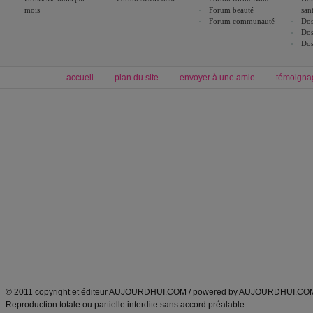
mois
Forum beauté
san
Forum communauté
Dos
Dos
Dos
accueil
plan du site
envoyer à une amie
témoigna
Forum minceur
Forum cuisine
Commencer un régime
boissons, vins et cocktails
Alimentation équilibrée et nutrition
astuces et bons plans
Minceur
Recette cuisine
exercices physiques
recette facile
produits minceur
Recette poulet
Tags
:
ventre plat
|
maigrir des fesses
|
abdominaux
|
régime américain
|
régime mayo
|
Découvrez aussi
:
exercices abdominaux
|
recette wok
|
ANXA Partenaires
:
Recette
de cuisine |
Recette cuisine
|
© 2011 copyright et éditeur AUJOURDHUI.COM / powered by AUJOURDHUI.CO
Reproduction totale ou partielle interdite sans accord préalable.