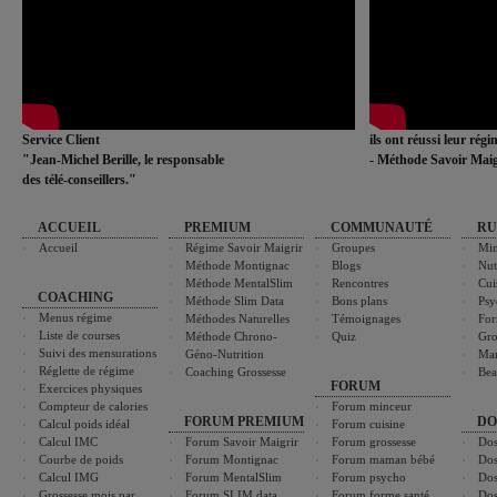
Service Client
ils ont réussi leur rég
"Jean-Michel Berille, le responsable
- Méthode Savoir Maig
des télé-conseillers."
ACCUEIL
PREMIUM
COMMUNAUTÉ
RU
Accueil
Régime Savoir Maigrir
Groupes
Min
Méthode Montignac
Blogs
Nut
Méthode MentalSlim
Rencontres
Cui
COACHING
Méthode Slim Data
Bons plans
Psy
Menus régime
Méthodes Naturelles
Témoignages
For
Liste de courses
Méthode Chrono-
Quiz
Gro
Suivi des mensurations
Géno-Nutrition
Ma
Réglette de régime
Coaching Grossesse
Bea
FORUM
Exercices physiques
Compteur de calories
Forum minceur
FORUM PREMIUM
DO
Calcul poids idéal
Forum cuisine
Calcul IMC
Forum Savoir Maigrir
Forum grossesse
Dos
Courbe de poids
Forum Montignac
Forum maman bébé
Dos
Calcul IMG
Forum MentalSlim
Forum psycho
Dos
Grossesse mois par
Forum SLIM data
Forum forme santé
Dos