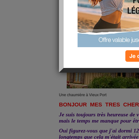
publié le 30/06/2010 à 00:29
Je 
Une chaumière à Vieux Port
BONJOUR MES TRES CHERES
Je suis toujours très heureuse de 
mais le temps me manque pour être
Oui figurez-vous que j'ai dormi 12h 
longtemps que cela m'était arrivée 