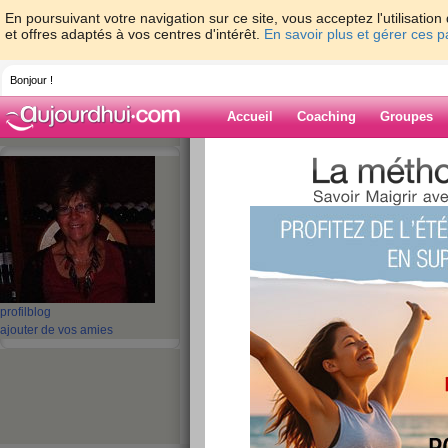
En poursuivant votre navigation sur ce site, vous acceptez l'utilisati
et offres adaptés à vos centres d'intérêt.
En savoir plus et gérer ces 
Bonjour !
Accueil
Coaching
Groupes
Accueil
>
espaces
>
mamour8
Blog de mamou
aide blog
151 - 160 de 371
profil
blog
ajouter de vos amies
«
1 - 10
11 - 20
21 - 30
31 - 38
»
«
‹ Préc.
11
12
13
14
15
16
JUIN ARRIVE A SA 
SOLEIL EST AVEC 