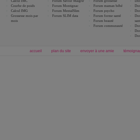
Calcul IMC
Forum Savoir Maigrir
Forum grossesse
Dos
Courbe de poids
Forum Montignac
Forum maman bébé
Dos
Calcul IMG
Forum MentalSlim
Forum psycho
Dos
Grossesse mois par
Forum SLIM data
Forum forme santé
Dos
mois
Forum beauté
san
Forum communauté
Dos
Dos
Dos
accueil
plan du site
envoyer à une amie
témoigna
Forum minceur
Forum cuisine
Commencer un régime
boissons, vins et cocktails
Alimentation équilibrée et nutrition
astuces et bons plans
Minceur
Recette cuisine
exercices physiques
recette facile
produits minceur
Recette poulet
Tags
:
ventre plat
|
maigrir des fesses
|
abdominaux
|
régime américain
|
régime mayo
|
Découvrez aussi
:
exercices abdominaux
|
recette wok
|
ANXA Partenaires
:
Recette
de cuisine |
Recette cuisine
|