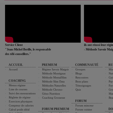
Service Client
ils ont réussi leur rég
"Jean-Michel Berille, le responsable
- Méthode Savoir Maig
des télé-conseillers."
ACCUEIL
PREMIUM
COMMUNAUTÉ
RU
Accueil
Régime Savoir Maigrir
Groupes
Min
Méthode Montignac
Blogs
Nut
Méthode MentalSlim
Rencontres
Cui
COACHING
Méthode Slim Data
Bons plans
Psy
Menus régime
Méthodes Naturelles
Témoignages
For
Liste de courses
Méthode Chrono-
Quiz
Gro
Suivi des mensurations
Géno-Nutrition
Ma
Réglette de régime
Coaching Grossesse
Bea
FORUM
Exercices physiques
Compteur de calories
Forum minceur
FORUM PREMIUM
DO
Calcul poids idéal
Forum cuisine