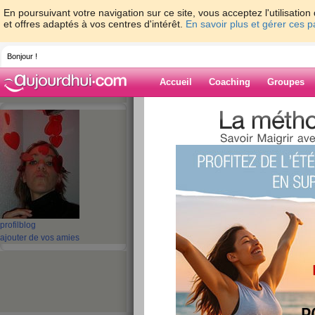
En poursuivant votre navigation sur ce site, vous acceptez l'utilisati
et offres adaptés à vos centres d'intérêt.
En savoir plus et gérer ces 
Bonjour !
Accueil
Coaching
Groupes
Accueil
>
espaces
>
cilie
Blog de cilie
aide blog
441 - 450 de 518
profil
blog
«
1 - 10
11 - 20
21 - 30
31 - 40
41 - 50
51 - 5
ajouter de vos amies
«
‹ Préc.
41
42
43
44
45
46
Cocktails pour pou
publié le 10/01/2008 à 10:05