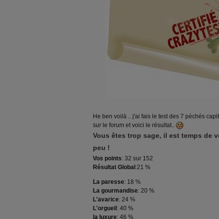
He ben voilà .. j'ai fais le test des 7 péchés c
sur le forum et voici le résultat..
Vous êtes trop sage, il est temps de
peu !
Vos points
: 32 sur 152
Résultat Global
:21 %
La paresse
: 18 %
La gourmandise
: 20 %
L'avarice
: 24 %
L'orgueil
: 40 %
la luxure
: 46 %