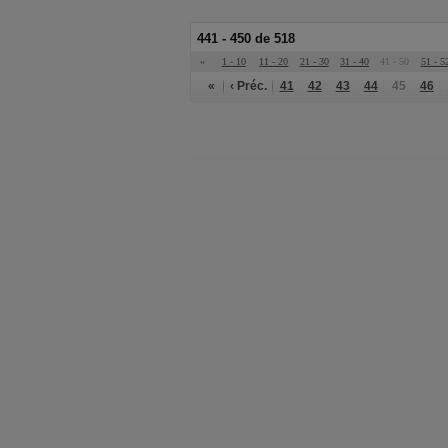
441 - 450 de 518
«
1 - 10
11 - 20
21 - 30
31 - 40
41 - 50
51 - 5
«
‹ Préc.
41
42
43
44
45
46