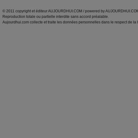
ANXA Partenaires
:
Recette
de cuisine |
Recette cuisine
|
© 2011 copyright et éditeur AUJOURDHUI.COM / powered by AUJOURDHUI.CO
Reproduction totale ou partielle interdite sans accord préalable.
Aujourdhui.com collecte et traite les données personnelles dans le respect de la 