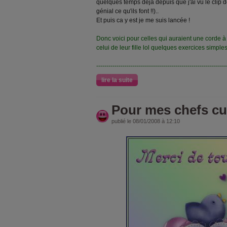
quelques temps déjà depuis que j'ai vu le clip d
génial ce qu'ils font !!)..
Et puis ca y est je me suis lancée !
Donc voici pour celles qui auraient une corde à
celui de leur fille lol quelques exercices simpl
----------------------------------------------------------------
lire la suite
Pour mes chefs cui
publié le 08/01/2008 à 12:10