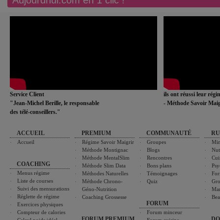
Service Client
ils ont réussi leur rég
"Jean-Michel Berille, le responsable
- Méthode Savoir Maig
des télé-conseillers."
ACCUEIL
PREMIUM
COMMUNAUTÉ
RU
Accueil
Régime Savoir Maigrir
Groupes
Min
Méthode Montignac
Blogs
Nut
Méthode MentalSlim
Rencontres
Cui
COACHING
Méthode Slim Data
Bons plans
Psy
Menus régime
Méthodes Naturelles
Témoignages
For
Liste de courses
Méthode Chrono-
Quiz
Gro
Suivi des mensurations
Géno-Nutrition
Ma
Réglette de régime
Coaching Grossesse
Bea
FORUM
Exercices physiques
Compteur de calories
Forum minceur
FORUM PREMIUM
DO
Calcul poids idéal
Forum cuisine