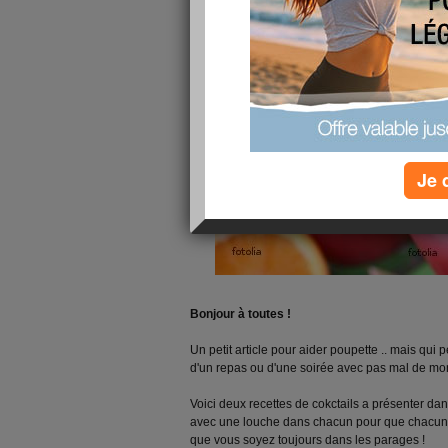
Je 
Bonjour à toutes !
Un petit article pour aider poupette .. mais qui p
d'un repas ou d'une soirée avec pas mal de mo
Voici deux recettes de cokctails a présenter da
avec une louche dans chacun pour que chacun p
que vous soyez toujours dans les parages !