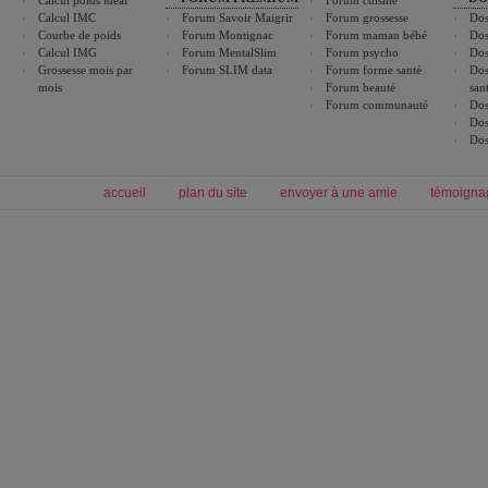
Calcul IMC
Forum Savoir Maigrir
Forum grossesse
Dos
Courbe de poids
Forum Montignac
Forum maman bébé
Dos
Calcul IMG
Forum MentalSlim
Forum psycho
Dos
Grossesse mois par
Forum SLIM data
Forum forme santé
Dos
mois
Forum beauté
san
Forum communauté
Dos
Dos
Dos
accueil
plan du site
envoyer à une amie
témoigna
Forum minceur
Forum cuisine
Commencer un régime
boissons, vins et cocktails
Alimentation équilibrée et nutrition
astuces et bons plans
Minceur
Recette cuisine
exercices physiques
recette facile
produits minceur
Recette poulet
Tags
:
ventre plat
|
maigrir des fesses
|
abdominaux
|
régime américain
|
régime mayo
|
Découvrez aussi
:
exercices abdominaux
|
recette wok
|