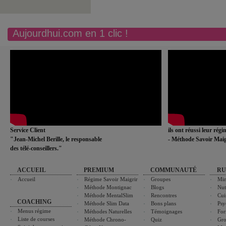
Aujourdhui.com en 1 clic !
Service Client
ils ont réussi leur rég
"Jean-Michel Berille, le responsable
- Méthode Savoir Maig
des télé-conseillers."
ACCUEIL
PREMIUM
COMMUNAUTÉ
RU
Accueil
Régime Savoir Maigrir
Groupes
Min
Méthode Montignac
Blogs
Nut
Méthode MentalSlim
Rencontres
Cui
COACHING
Méthode Slim Data
Bons plans
Psy
Menus régime
Méthodes Naturelles
Témoignages
For
Liste de courses
Méthode Chrono-
Quiz
Gro