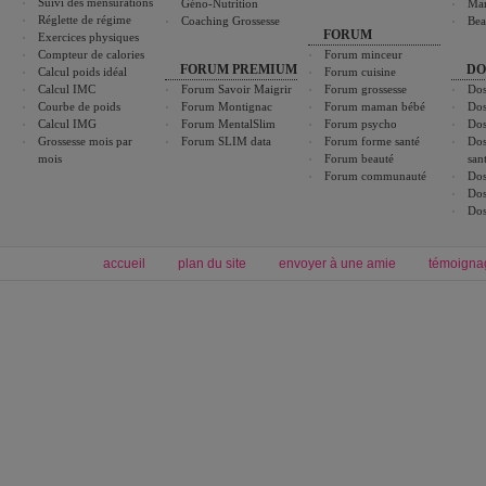
Suivi des mensurations
Géno-Nutrition
Ma
Réglette de régime
Coaching Grossesse
Bea
FORUM
Exercices physiques
Compteur de calories
Forum minceur
FORUM PREMIUM
DO
Calcul poids idéal
Forum cuisine
Calcul IMC
Forum Savoir Maigrir
Forum grossesse
Dos
Courbe de poids
Forum Montignac
Forum maman bébé
Dos
Calcul IMG
Forum MentalSlim
Forum psycho
Dos
Grossesse mois par
Forum SLIM data
Forum forme santé
Dos
mois
Forum beauté
san
Forum communauté
Dos
Dos
Dos
accueil
plan du site
envoyer à une amie
témoigna
Forum minceur
Forum cuisine
Commencer un régime
boissons, vins et cocktails
Alimentation équilibrée et nutrition
astuces et bons plans
Minceur
Recette cuisine
exercices physiques
recette facile
produits minceur
Recette poulet