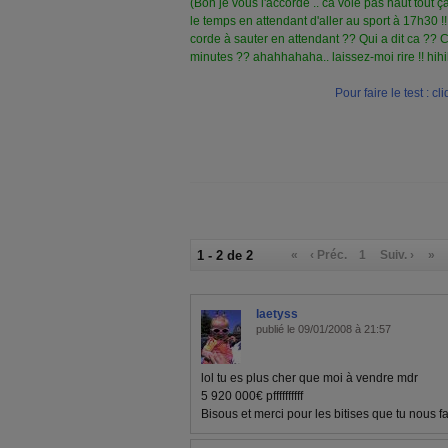
(Bon je vous l'accorde .. ca vole pas haut tout 
le temps en attendant d'aller au sport à 17h30 !! 
corde à sauter en attendant ?? Qui a dit ca ?? Ce
minutes ?? ahahhahaha.. laissez-moi rire !! hihih
Pour faire le test : cli
1 - 2 de 2
«
‹ Préc.
1
Suiv. ›
»
laetyss
publié le 09/01/2008 à 21:57
lol tu es plus cher que moi à vendre mdr
5 920 000€ pffffffffff
Bisous et merci pour les bitises que tu nous fai