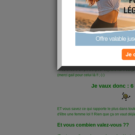
Je 
Allez encore un pit test pour aujourd'hui .. oui je
(merci gail pour celui là !! ;-) )
J
e vaux donc : 6
ET vous savez ce qui rapporte le plus dans tou
d'être une femme lol !! Rien que ça on vaut déjà
Et vous combien valez-vous ??