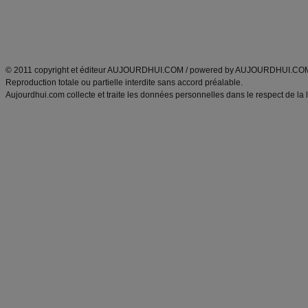
Tags
:
ventre plat
|
maigrir des fesses
|
abdominaux
|
régime américain
|
régime mayo
|
Découvrez aussi
:
exercices abdominaux
|
recette wok
|
ANXA Partenaires
:
Recette
de cuisine |
Recette cuisine
|
© 2011 copyright et éditeur AUJOURDHUI.COM / powered by AUJOURDHUI.CO
Reproduction totale ou partielle interdite sans accord préalable.
Aujourdhui.com collecte et traite les données personnelles dans le respect de la 