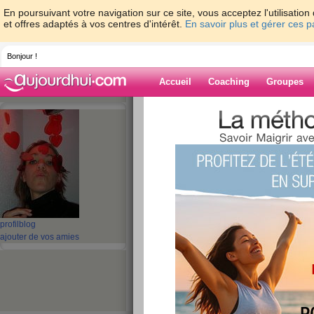
En poursuivant votre navigation sur ce site, vous acceptez l'utilisati
et offres adaptés à vos centres d'intérêt.
En savoir plus et gérer ces 
Bonjour !
Accueil
Coaching
Groupes
Accueil
>
espaces
>
cilie
> Combien je va
Blog de cilie
aide blog
Combien je vaux ?
publié le 09/01/2008 à 15:49
profil
blog
ajouter de vos amies