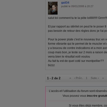
gail34
publié le 09/01/2008 à 20:27
salut toi comment tu te la pète lollllll!!!!! Grrr
Et par rapport au stérilet on peut te le pose
pas besoin de retour des règles donc je l'ai pos
Pour la power plate c'est le nouveau truc en 
forme vibrante qui te permet de te muscler et de
y a boucou de contre indications et a mon avi
coup mais bon, je teste sur 2 mois a raison d
verra bien le résultat voili voulou
Au fait tu est de quel coté sur montpellier??
bizzz
1 - 2 de 2
«
‹ Préc.
1
Suiv. ›
»
L’accès et l’utilisation du forum sont réser
Vous pouvez vous
inscrire gratu
Si vous êtes déjà membre, co