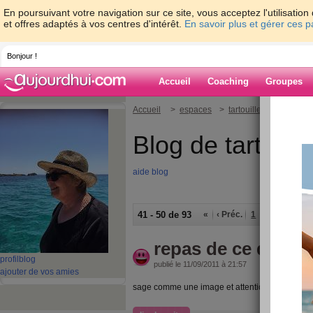
En poursuivant votre navigation sur ce site, vous acceptez l'utilisati
et offres adaptés à vos centres d'intérêt.
En savoir plus et gérer ces 
Bonjour !
Accueil
Coaching
Groupes
Accueil
>
espaces
>
tartouille
Blog de tartouill
aide blog
41 - 50 de 93
«
‹ Préc.
1
2
3
4
5
repas de ce diman
profil
blog
publié le 11/09/2011 à 21:57
ajouter de vos amies
sage comme une image et attention :
17352 pas