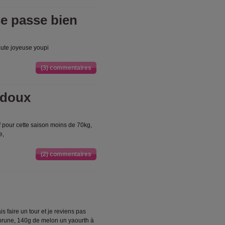
se passe bien
toute joyeuse youpi
(3) commentaires
t doux
if pour cette saison moins de 70kg,
e,
(2) commentaires
ais faire un tour et je reviens pas
e prune, 140g de melon un yaourth à