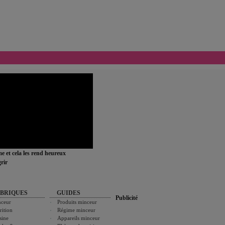
ime et cela les rend heureux
rir
BRIQUES
GUIDES
Publicité
ceur
Produits minceur
rition
Régime minceur
sine
Appareils minceur