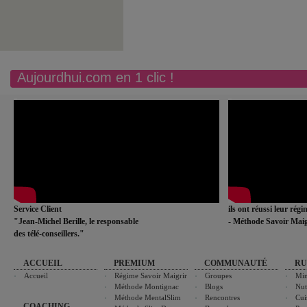
Aujourdhui.com en 1 clic !
Service Client
ils ont réussi leur rég
"Jean-Michel Berille, le responsable
- Méthode Savoir Maig
des télé-conseillers."
ACCUEIL
PREMIUM
COMMUNAUTÉ
RU
Accueil
Régime Savoir Maigrir
Groupes
Min
Méthode Montignac
Blogs
Nut
Méthode MentalSlim
Rencontres
Cui
COACHING