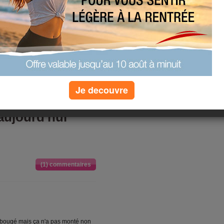
(0) commentaires
ine en beauté
e car il faisait vraiment trop chaud
Je decouvre
(0) commentaires
 aujourd'hui
(1) commentaires
'a bougé mais ça n'a pas monté non