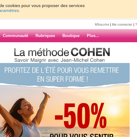
on de cookies pour vous proposer des services
paramètres.
M'inscrire
|
Me connecter
|
?
Communauté
Rubriques
Boutique
Plus...
e
6
7
8
9
10
Suiv. ›
»
che
ARCHIVES