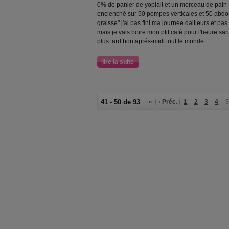
0% de panier de yoplait et un morceau de pain 35g
enclenché sur 50 pompes verticales et 50 abdos 
graisse" j'ai pas fini ma journée dailleurs et pa
mais je vais boire mon ptit café pour l'heure sa
plus tard bon aprés-midi tout le monde
lire la suite
41 - 50 de 93
«
‹ Préc.
1
2
3
4
5