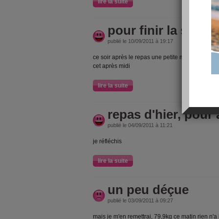
lire la suite
pour finir la sema
publié le 10/09/2011 à 19:17
ce soir après le repas une petite marche digestiv
cet après midi
lire la suite
repas d'hier, pour
publié le 04/09/2011 à 11:21
je réfléchis
lire la suite
un peu déçue
publié le 03/09/2011 à 09:27
mais je m'en remettrai, 79,9kg ce matin rien n