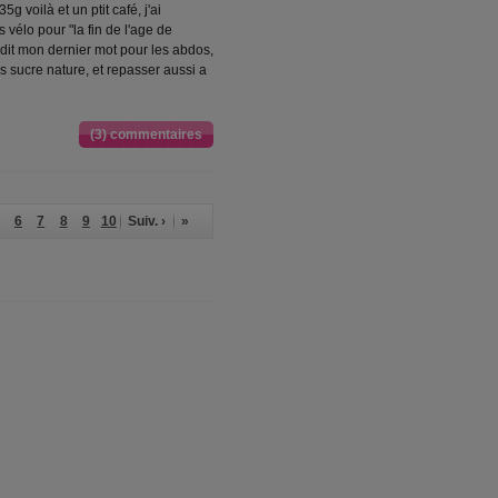
 voilà et un ptit café, j'ai
vélo pour "la fin de l'age de
s dit mon dernier mot pour les abdos,
ns sucre nature, et repasser aussi a
(3) commentaires
6
7
8
9
10
Suiv. ›
»