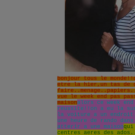
bonjour tous le monde!!
etre la hier,un tas de 
faire..menage..papiers.
vue le week end pas pas
maison
alors ce week end
reussite!!on a eu la su
la voiture a un endroit
une heure de rando dans
atterir a une maison
qui
centres aeres des ados.