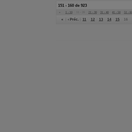
151 - 160 de 923
«
1 - 10
11 - 20
21 - 30
31 - 40
41 - 50
51 - 6
«
‹ Préc.
11
12
13
14
15
16