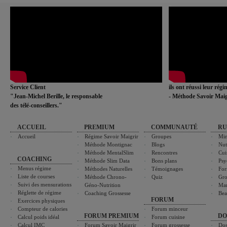
Service Client
ils ont réussi leur rég
"Jean-Michel Berille, le responsable
- Méthode Savoir Maig
des télé-conseillers."
ACCUEIL
PREMIUM
COMMUNAUTÉ
RU
Accueil
Régime Savoir Maigrir
Groupes
Min
Méthode Montignac
Blogs
Nut
Méthode MentalSlim
Rencontres
Cui
COACHING
Méthode Slim Data
Bons plans
Psy
Menus régime
Méthodes Naturelles
Témoignages
For
Liste de courses
Méthode Chrono-
Quiz
Gro
Suivi des mensurations
Géno-Nutrition
Ma
Réglette de régime
Coaching Grossesse
Bea
FORUM
Exercices physiques
Compteur de calories
Forum minceur
FORUM PREMIUM
DO
Calcul poids idéal
Forum cuisine
Calcul IMC
Forum Savoir Maigrir
Forum grossesse
Dos