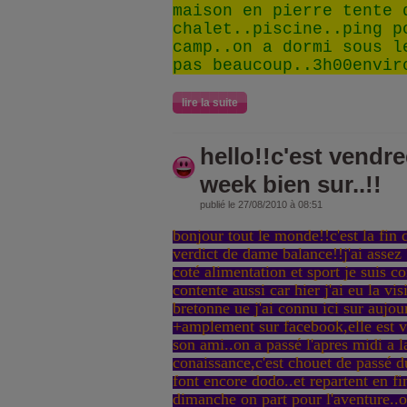
maison en pierre tente 
chalet..piscine..ping p
camp..on a dormi sous l
pas beaucoup..3h00envir
lire la suite
hello!!c'est vendre
week bien sur..!!
publié le 27/08/2010 à 08:51
bonjour tout le monde!!c'est la fin
verdict de dame balance!!j'ai assez
coté alimentation et sport je suis c
contente aussi car hier j'ai eu la vi
bretonne ue j'ai connu ici sur aujo
+amplement sur facebook,elle est v
son ami..on a passé l'apres midi a 
conaissance,c'est chouet de passé du
font encore dodo..et repartent en f
dimanche on part pour l'aventure..o