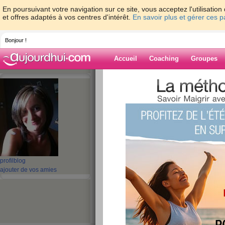
En poursuivant votre navigation sur ce site, vous acceptez l'utilisati
et offres adaptés à vos centres d'intérêt.
En savoir plus et gérer ces 
Bonjour !
Accueil
Coaching
Groupes
Accueil
>
espaces
>
tiro
Blog de tiro
aide blog
151 - 160 de 923
profil
blog
«
1 - 10
11 - 20
21 - 30
31 - 40
41 - 50
51 - 6
ajouter de vos amies
«
‹ Préc.
11
12
13
14
15
16
nounou a +que ple
temps..lol..pleins l