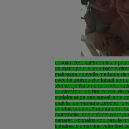
et voila c'est fait!!mon fils a p
ce matin pour aller a l'ecole dire
maitresse nouvelle methode de t
avec lui..puisqu'elle faisait son 
,6eme...je l'ai amener..presentat
du directeur..de l'infirmiere..de 
scolaire et de ses surveillants..
etait la les mamans..proche l'une
on etait souder..7mamans qui se
maternelle..nos enfants n'ont ja
separer..7copains copines..la m
tiphaine..clementine valentine cel