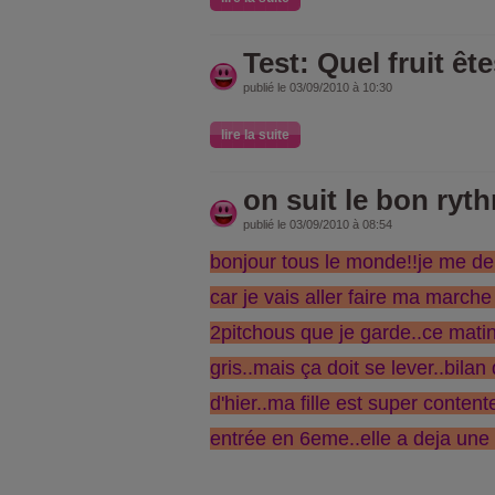
Test: Quel fruit êt
publié le 03/09/2010 à 10:30
lire la suite
on suit le bon ryt
publié le 03/09/2010 à 08:54
bonjour tous le monde!!je me d
car je vais aller faire ma marche
2pitchous que je garde..ce mati
gris..mais ça doit se lever..bilan
d'hier..ma fille est super conten
entrée en 6eme..elle a deja une