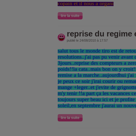
copain et il nous a organi
lire la suite
reprise du regime 
publié le 24/08/2010 à 17:57
salut tous le monde tiro est de reto
resolutions..j'ai pas pu venir avant 
3jours..reprise des compteurs a ze
poids!!la cata..mais bon on y croit!
remise a la marche..aujourdhui j'ai 
je peux ce soir j'irai courir ou rema
mange +leger..et j'evite de grignotte
m'y tenir !!a part ça les vacances ce
toujours super beau ici et je profite
soleil,en septembre j'aurai un nouv
lire la suite