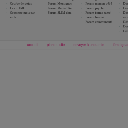
Courbe de poids
Forum Montignac
Forum maman bébé
Dos
Calcul IMG
Forum MentalSlim
Forum psycho
Dos
Grossesse mois par
Forum SLIM data
Forum forme santé
Dos
mois
Forum beauté
san
Forum communauté
Dos
Dos
Dos
accueil
plan du site
envoyer à une amie
témoigna
Forum minceur
Forum cuisine
Commencer un régime
boissons, vins et cocktails
Alimentation équilibrée et nutrition
astuces et bons plans
Minceur
Recette cuisine
exercices physiques
recette facile
produits minceur
Recette poulet
Tags
:
ventre plat
|
maigrir des fesses
|
abdominaux
|
régime américain
|
régime mayo
|
Découvrez aussi
:
exercices abdominaux
|
recette wok
|
ANXA Partenaires
:
Recette
de cuisine |
Recette cuisine
|