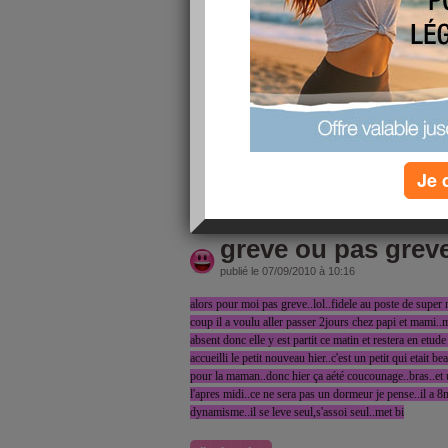
publié le 08/09/2010 à 09:33
toujours du travail aujourdhui,la petite et le petit dernie
reviens lundi..dès cette semaine tout un planing et organ
cette année et mon fils encore en primaire..pas les me
homme la prend le matin..moi je la recupere le soir av
comme aujourdhui c'est a midi..et dès la semaine prochai
adaptation a l'ecole 2matiné par semaine..le mardi et jeu
11h30..ça demande donc un peu d'org
Je 
lire la suite
greve ou pas grev
publié le 07/09/2010 à 10:16
alors pour moi pas greve..lol..fidele au poste de super
coup il a voulu aller passer 2jours chez papi et mami..m
absent donc elle y est partit ce matin et restera en etude s
accueilli le petit nouveau hier..c'est un petit qui etait 
pour la maman..donc hier ça aété coucounage..bras..et
l'apres midi..ce ne sera pas un dormeur je pense..il a 8
dynamisme..il se leve seul,s'assoi seul..met bi