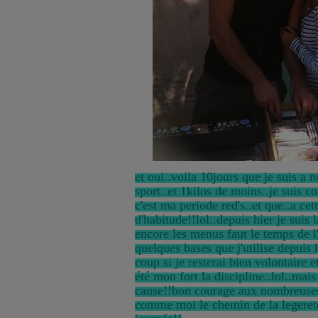
et oui..voila 10jours que je suis a
sport..et 1kilos de moins..je suis c
c'est ma periode red's..et que..a cet
d'habitude!!lol..depuis hier je suis 
encore les menus faut le temps de l'
quelques bases que j'utilise depuis 
coup si je resterai bien volontaire e
été mon fort la discipline..lol..mais
cause!!bon courage aux nombreuses
comme moi le chemin de la legeret