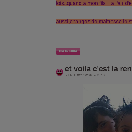
lois..quand a mon fils il a l'air d'
aussi,changez de maitresse le s
lire la suite
et voila c'est la ren
publié le 02/09/2010 à 13:19