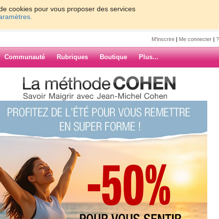
on de cookies pour vous proposer des services
paramètres.
M'inscrire
|
Me connecter
|
?
Communauté
Rubriques
Boutique
Plus...
0
61 - 70
71 - 80
81 - 90
91 - 93
»
17
18
19
20
Suiv. ›
»
minent..et le
ARCHIVES
l