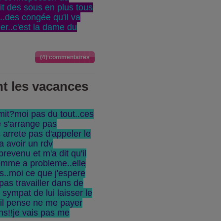
doit des sous en plus tous
..des congée qu'il va
er..c'est la dame du
(4) commentaires
nt les vacances
mit?moi pas du tout..ces
e s'arrange pas
 arrete pas d'appeler le
a avoir un rdv
revenu et m'a dit qu'il
omme a probleme..elle
us..moi ce que j'espere
 pas travailler dans de
n sympat de lui laisser le
 il pense ne me payer
ons!!je vais pas me