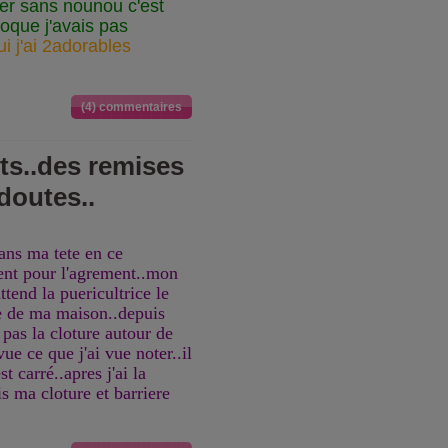
uver sans nounou c'est
poque j'avais pas
i j'ai 2adorables
(4) commentaires
s..des remises
doutes..
ans ma tete en ce
nt pour l'agrement..mon
ttend la puericultrice le
ole de ma maison..depuis
 pas la cloture autour de
e ce que j'ai vue noter..il
st carré..apres j'ai la
is ma cloture et barriere