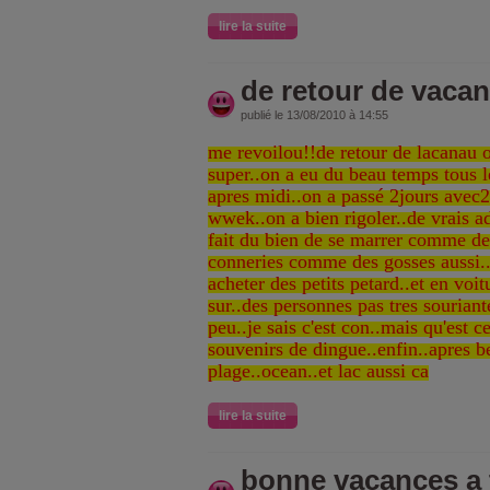
lire la suite
de retour de vacan
publié le 13/08/2010 à 14:55
me revoilou!!de retour de lacanau o
super..on a eu du beau temps tous l
apres midi..on a passé 2jours avec2
wwek..on a bien rigoler..de vrais ad
fait du bien de se marrer comme des
conneries comme des gosses aussi..
acheter des petits petard..et en voit
sur..des personnes pas tres souriant
peu..je sais c'est con..mais qu'est 
souvenirs de dingue..enfin..apres be
plage..ocean..et lac aussi ca
lire la suite
bonne vacances a 