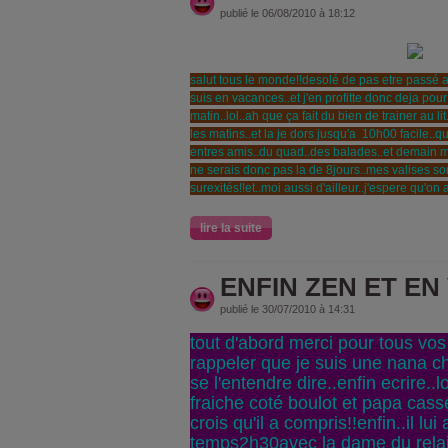
publié le 06/08/2010 à 18:12
salut tous le monde!!desolé de pas etre passé
suis en vacances..et j'en profitte donc deja po
matin..lol..ah que ça fait du bien de trainer au l
les matins..et la je dors jusqu'a 10h00 facile..
entres amis..du quad..des balades..et demain m
ne serais donc pas la de 8jours..mes valises so
surexités!!et..moi aussi d'ailleur..j'espere qu'o
lire la suite
ENFIN ZEN ET E
publié le 30/07/2010 à 14:31
tout d'abord merci pour tous vo
rappeler que je suis une nana ch
se l'entendre dire..enfin ecrire..
fraiche coté boulot et papa casse 
crois qu'il a compris!!enfin..il lui 
temps2h30avec la dame du relai 