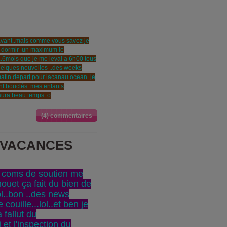
 avant..mais comme vous savez je
ur dormir un maximum le
it..6mois que je me levai a 6h00 tous
quelques nouvelles ..des weeks
atin depart pour lacanau ocean..je
nt bouclés..mes enfants
n aura beau temps..o
(4) commentaires
N VACANCES
s coms de soutien me
ouet ça fait du bien de
lol..bon ..des news
couille...lol..et ben je
a fallut du
et l'inspection du