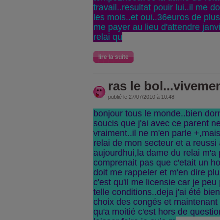
travail..resultat pouir lui..il me 
les mois..et oui..36euros de plus
me payer au lieu d'attendre janvi
relai qu
lire la suite
ras le bol...viveme
publié le 27/07/2010 à 10:48
bonjour tous le monde..bien dor
soucis que j'ai avec ce parent n
vraiment..il ne m'en parle +,mais
relai de mon secteur et a reussi 
aujourdhui,la dame du relai m'a p
comprenait pas que c'etait un h
doit me rappeler et m'en dire pl
c'est qu'il me licensie car je peu
telle conditions..deja j'ai été bie
choix des congés et maintenant
qu'a moitié c'est hors de questi