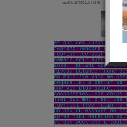
publié le 20/08/2010 à 09:56
et oui dès lundi le bou
reprend!!encore un week
reprise..ce soir repas 
demain soir aussi et di
aussi!!autant vous dire
niveau balance!!donc dè
en main!!je vais me pes
degats..et a partir de 
une vie plus saine..lol
cochoneries..+de chips 
!!et oui moi c'est les 
tue!!lol !!ce matin je 
un peu ou essayer de co
apres midi natation obl
et bon week end a toute