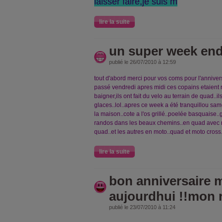
laisser faire,je suis m
lire la suite
un super week en
publié le 26/07/2010 à 12:59
tout d'abord merci pour vos coms pour l'annivers
passé vendredi apres midi ces copains etaient rav
baigner,ils ont fait du velo au terrain de quad..
glaces..lol..apres ce week a été tranquillou sa
la maison..cote a l'os grillé..poelée basquaise
randos dans les beaux chemins..en quad avec
quad..et les autres en moto..quad et moto cross
lire la suite
bon anniversaire m
aujourdhui !!mon 
publié le 23/07/2010 à 11:24