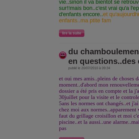
vie..sinon il va bientot se retro
sur!!mais bon..c'est vrai qu'a l'e
d'enfants encore..
et qu'aujourdhu
enfants..ma ptite fam
lire la suite
du chamboulement
en questions..des 
publié le 20/07/2010 à 09:34
et oui mes amis..pleins de choses d
moment..d'abord mon renouvelleme
dossier a été pris en compte et la j'a
30juillet pour la visite et le contr
5ans les normes ont changés..et j'ai
chez moi aux normes..apparement vu
faut du grillage croisillon et moi c'e
piscine..et la aussi..une alarme..ma
pas