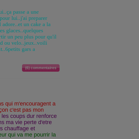
ui..ça passe a une
pour lui..j'ai preparer
 adore..et un cake a la
es glaces..quelques
rtir un peu plus pour qu'il
d ou velo..jeux..voili
..6petits gars a
(6) commentaires
oms qui m'encouragent a
açon c'est pas mon
e les coups dur renforce
s ma vie perte d'etre
s chauffage et
ur qui va me pourrir la