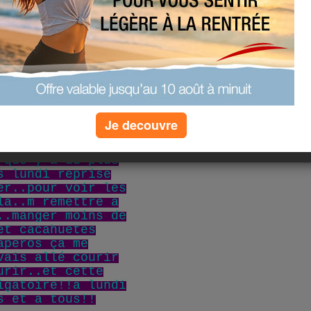
lot
 chargé avant la
Je decouvre
chez des copains
manche midi
 que y'a du plus
s lundi reprise
er..pour voir les
la..m remettre a
..manger moins de
et cacahuetes
aperos ça me
vais allé courir
urir..et cette
igatoire!!a lundi
s et a tous!!