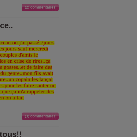
(2) commentaires
ce..
cean ou j'ai passé 7jours
es jours sauf mercredi
couples d'amis le
os en crise de rires..ça
 gosses..et de faire des
du genre..mon fils avait
ure..un copain les lançai
e..pour les faire sauter un
ce que ça m'a rappeler des
n on a fait
(3) commentaires
tous!!