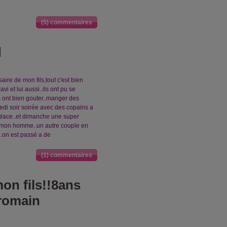
(5) commentaires
d
aire de mon fils,tout c'est bien
i et lui aussi..ils ont pu se
ils ont bien gouter..manger des
medi soir soirée avec des copains a
..glace..et dimanche une super
 mon homme..un autre couple en
..on est passé a de
(1) commentaires
on fils!!8ans
romain