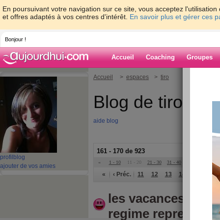
En poursuivant votre navigation sur ce site, vous acceptez l'utilisati
et offres adaptés à vos centres d'intérêt.
En savoir plus et gérer ces 
Bonjour !
Accueil
Coaching
Groupes
Accueil
>
espaces
>
tiro
Blog de tiro
aide blog
161 - 170 de 923
profil
blog
«
1 - 10
11 - 20
21 - 30
31 - 40
41 - 50
51 - 6
ajouter de vos amies
«
‹ Préc.
11
12
13
14
15
16
les vacances se ter
regime reprend!!lo