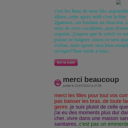
c'est les 8ans de mon fils..aujourdh
allure..cette apres midi c'est la fete 
2gateaux..un fondant au chocolat..il
noix de coco cacahuete..puis divers
copains..j'espere que le soleil va so
puisse se baigner..sinon ce sera qua
voilou..mon aprem sera bien remplit
occuper!!bon week a tous..
lire la suite
merci beaucoup
publié le 21/07/2010 à 07:58
merci les filles pour tout vos c
pas baisser les bras..de toute f
genre..
je suis plutot de celle qu
j'ai eu des moments plus dur dan
cher..vivre dans une maison san
sanitaires..
c'est pas un emmerde